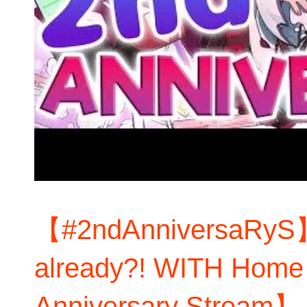
【#2ndAnniversaRyS】
already?! WITH Hom
Anniversary Stream】