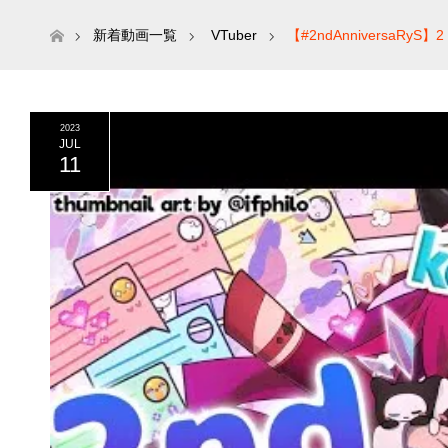
ホーム
新着動画一覧
VTuber
【#2ndAnniversaRyS】2 Y
2023
JUL
11