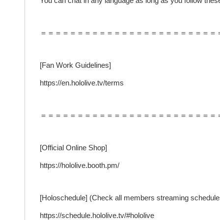
You can chat in any language as long as you follow these
＝＝＝＝＝＝＝＝＝＝＝＝＝＝＝＝＝＝＝＝＝＝＝＝
[Fan Work Guidelines]
https://en.hololive.tv/terms
＝＝＝＝＝＝＝＝＝＝＝＝＝＝＝＝＝＝＝＝＝＝＝＝
[Official Online Shop]
https://hololive.booth.pm/
[Holoschedule] (Check all members streaming schedule
https://schedule.hololive.tv/#hololive