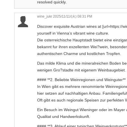
resolved quickly.
wine_jukr
2025/11/11/(火) 08:31 PM
Discover exquisite Austrian wines at [url=https://w
yourself in Vienna’s vibrant wine culture.
Die osterreichische Hauptstadt bietet eine einzig
bekannt fur ihren exzellenten Wei?wein, besonder
authentischen Charme und kostlichen Tropfen.
Das milde Klima und die mineralreichen Boden b
wenigen Gro?stadte mit eigenem Weinbaugebiet.
#### **2. Beliebte Weinregionen und Weinguter**
In Wien gibt es mehrere renommierte Weinregion
hier setzen auf nachhaltigen Anbau. Familiengef
Oft gibt es auch regionale Speisen zur perfekten 
Ein Besuch im Weingut Wieninger oder im Mayer am
Qualitat und Handwerkskunft.
#### **3. Ablauf einer typischen Weinverkostung**