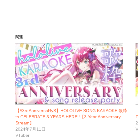
関連
【#3rdAnniversaRyS】HOLOLIVE SONG KARAOKE 歌枠
『
to CELEBRATE 3 YEARS HERE!!【3 Year Anniversary
Stream】
2024年7月11日
V
VTuber