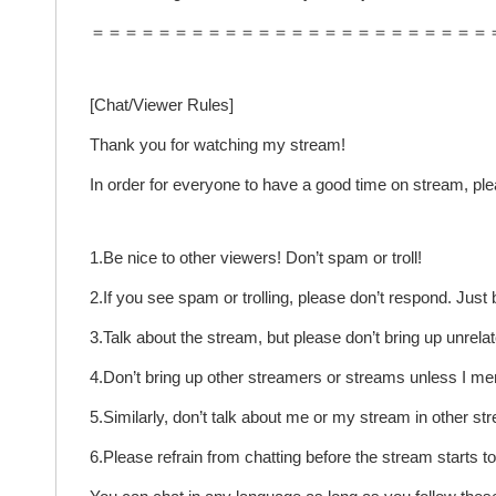
＝＝＝＝＝＝＝＝＝＝＝＝＝＝＝＝＝＝＝＝＝＝＝＝
[Chat/Viewer Rules]
Thank you for watching my stream!
In order for everyone to have a good time on stream, ple
1.Be nice to other viewers! Don’t spam or troll!
2.If you see spam or trolling, please don’t respond. Jus
3.Talk about the stream, but please don’t bring up unrel
4.Don’t bring up other streamers or streams unless I me
5.Similarly, don’t talk about me or my stream in other st
6.Please refrain from chatting before the stream starts t