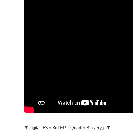
▼Digital IRyS 3rd EP「Quarter Bravery」▼