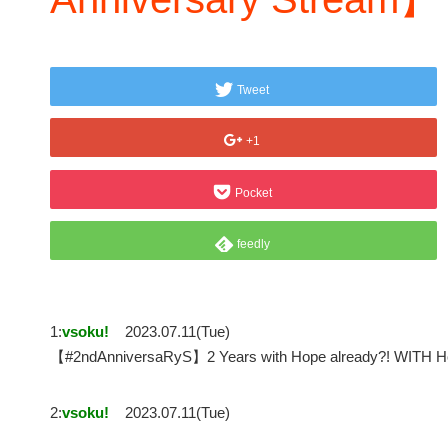
Tweet
+1
Pocket
feedly
1:
vsoku!
2023.07.11(Tue)
【#2ndAnniversaRyS】2 Years with Hope already?! WIT
2:
vsoku!
2023.07.11(Tue)