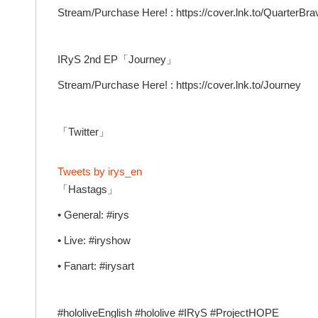
Stream/Purchase Here! : https://cover.lnk.to/QuarterBra
IRyS 2nd EP「Journey」
Stream/Purchase Here! : https://cover.lnk.to/Journey
「Twitter」
Tweets by irys_en
「Hastags」
• General: #irys
• Live: #iryshow
• Fanart: #irysart
#hololiveEnglish #hololive #IRyS #ProjectHOPE