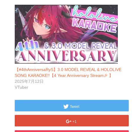
【#4thAnniversaRyS】3.0 MODEL REVEAL & HOLOLIVE
SONG KARAOKE!!【4 Year Anniversary Stream🎉 】
2025年7月12日
VTuber
Tweet
+1