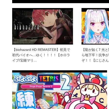
【biohazard HD REMASTER】初見で
【龍が如く7 光
初代バイオへ…ゆく！！！！【ホロラ
ら地下牢！抗争が
イブ/宝鐘マリ…
ぞ！！【にじさん