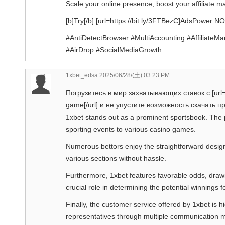
Scale your online presence, boost your affiliate m
[b]Try[/b] [url=https://bit.ly/3FTBezC]AdsPower NOW
#AntiDetectBrowser #MultiAccounting #AffiliateMa
#AirDrop #SocialMediaGrowth
1xbet_edsa
2025/06/28/(土) 03:23 PM
Погрузитесь в мир захватывающих ставок с [url=h
game[/url] и не упустите возможность скачать 
1xbet stands out as a prominent sportsbook. The 
sporting events to various casino games.
Numerous bettors enjoy the straightforward design
various sections without hassle.
Furthermore, 1xbet features favorable odds, draw
crucial role in determining the potential winnings f
Finally, the customer service offered by 1xbet is h
representatives through multiple communication m