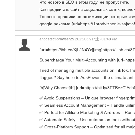
Что нового в SEO в этом году, не пропустите.
Как продвигать сайт в социальных сетях, вовле
Топовые практики по оптимизации, которые изм
google реклама [url=https://1prodvizhenie-sajtov-52
antidetect-browser25 2025/06/21/(土) 01:48 PM
[url=https://ibb.co/KjLJN4Yx][img]https://i.ibb.co/
Supercharge Your Multi-Accounting with [url=https
Tired of managing multiple accounts on TikTok, Ins
flagged? Say hello to AdsPower—the ultimate anti
[b]Why Choose[/b] [url=https://bit.ly/3FTBezC]Ads
✅ Avoid Suspensions – Unique browser fingerprint
✅ Seamless Account Management – Handle unlimit
✅ Perfect for Affiliate Marketing & Airdrops – Ru
✅ Automate Safely – Use automation tools without 
✅ Cross-Platform Support – Optimized for all major