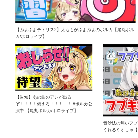
【ぷよぷよテトリス2】太ももがぷよぷよのポルカ【尾丸ポル
カ/ホロライブ】
【告知】あの曲のアレが出る
ぞ！！！！備えろ！！！！！ #ポルカ公
演中 【尾丸ポルカ/ホロライブ】
音沙汰の無いフブ
くれるミオしゃ【