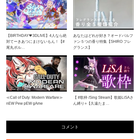
【BIRTHDAY💗3DLIVE】4人なら絶
あなたはどれが好き？オードパルフ
対てーきあつにまけないもん！【#
ァン５つの香り特集【SHIRO フレ
尾丸ポル…
グランス】
≪Call of Duty: Modern Warfare≫
【 #歌枠 /Sing Stream】歌姫LiSAさ
nEW Pew pEW gAme
ん縛り⭐️【久遠たま…
コメント