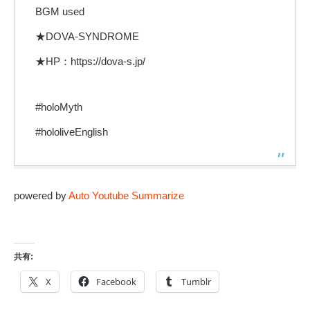
BGM used
★DOVA-SYNDROME
★HP：https://dova-s.jp/
#holoMyth
#hololiveEnglish
powered by
Auto Youtube Summarize
共有:
X
Facebook
Tumblr