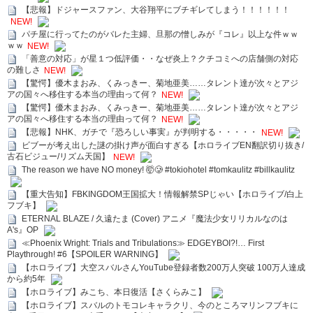
【悲報】ドジャースファン、大谷翔平にブチギレてしまう！！！！！！
NEW!
パチ屋に行ってたのがバレた主婦、旦那の憎しみが『コレ』以上な件ｗｗ
ｗｗ
NEW!
「善意の対応」が星１つ低評価・・なぜ炎上？クチコミへの店舗側の対応
の難しさ
NEW!
【驚愕】優木まおみ、くみっきー、菊地亜美……タレント達が次々とアジ
アの国々へ移住する本当の理由って何？
NEW!
【驚愕】優木まおみ、くみっきー、菊地亜美……タレント達が次々とアジ
アの国々へ移住する本当の理由って何？
NEW!
【悲報】NHK、ガチで『恐ろしい事実』が判明する・・・・・
NEW!
ビブーが考え出した謎の掛け声が面白すぎる【ホロライブEN翻訳切り抜き/
古石ビジュー/リズム天国】
NEW!
The reason we have NO money! 🤯🥲 #tokiohotel #tomkaulitz #billkaulitz
【重大告知】FBKINGDOM王国拡大！情報解禁SPじゃい【ホロライブ/白上
フブキ】
ETERNAL BLAZE / 久遠たま (Cover) アニメ『魔法少女リリカルなのは
A's』OP
≪Phoenix Wright: Trials and Tribulations≫ EDGEYBOI?!… First
Playthrough! #6【SPOILER WARNING】
【ホロライブ】大空スバルさんYouTube登録者数200万人突破 100万人達成
から約5年
【ホロライブ】みこち、本日復活【さくらみこ】
【ホロライブ】スバルのトモコレキャラクリ、今のところマリンフブキに