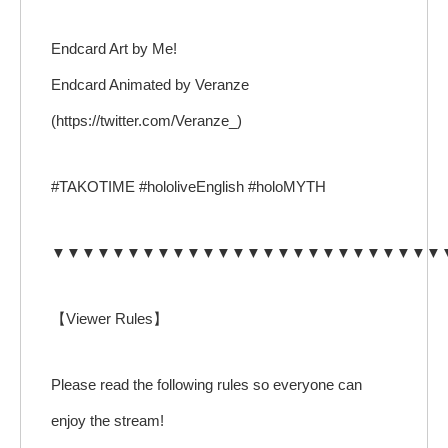
Endcard Art by Me!
Endcard Animated by Veranze
(https://twitter.com/Veranze_)
#TAKOTIME #hololiveEnglish #holoMYTH
▼▼▼▼▼▼▼▼▼▼▼▼▼▼▼▼▼▼▼▼▼▼▼▼▼▼
【Viewer Rules】
Please read the following rules so everyone can
enjoy the stream!