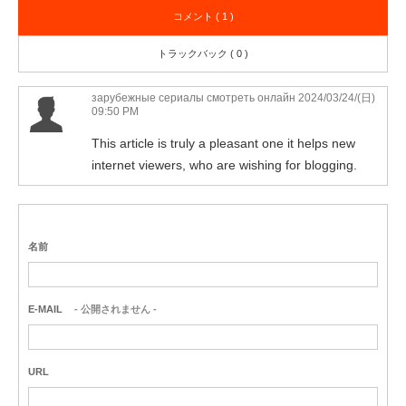
コメント ( 1 )
トラックバック ( 0 )
зарубежные сериалы смотреть онлайн
2024/03/24/(日)
09:50 PM
This article is truly a pleasant one it helps new
internet viewers, who are wishing for blogging.
名前
E-MAIL
- 公開されません -
URL