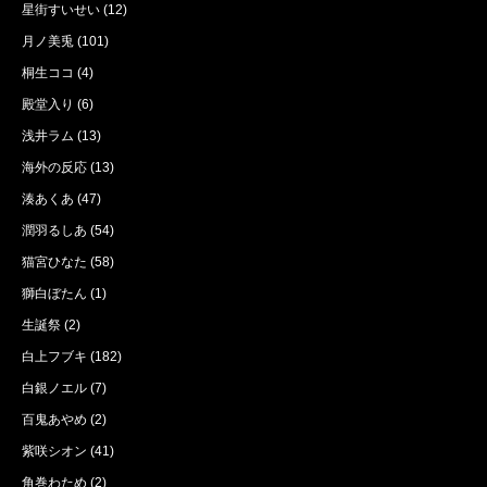
星街すいせい
(12)
月ノ美兎
(101)
桐生ココ
(4)
殿堂入り
(6)
浅井ラム
(13)
海外の反応
(13)
湊あくあ
(47)
潤羽るしあ
(54)
猫宮ひなた
(58)
獅白ぼたん
(1)
生誕祭
(2)
白上フブキ
(182)
白銀ノエル
(7)
百鬼あやめ
(2)
紫咲シオン
(41)
角巻わため
(2)