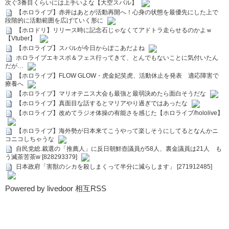
次ぐ3番目くらいには上手いよな【大空スバル】
【ホロライブ】赤井はあとが活動再開へ！心身の状態を最優先にした上で
段階的に活動範囲を広げていく形に
【ホロドリ】リリース時に記念石じゃなくてアドトラ走らせるのかよｗ
【Vtuber】
【ホロライブ】スバルが今日からぽこあだよね
ホロライブエキスポ＆フェス行ってきて、とんでもないことに気付いたん
だが…
【ホロライブ】FLOW GLOW・虎金妃笑虎、活動休止を発表 適応障害で
療養へ
【ホロライブ】マリオテニス大会も最強と最弱決めたら面白そうだな
【ホロライブ】真面目な話するとマリアやり過ぎではあったな
【ホロライブ】改めてラジオ体操の有能さを感じた【ホロライブ/hololive】
【ホロライブ】海外勢が日本来てこうやって楽しそうにしてるとなんかニ
コニコしちゃうな
自民党総.裁選の「推薦人」に反日朝鮮壺議員が58人、裏金議員は21人 も
う滅茶苦茶w [828293379]
日本政府「害獣のシカを殺しまくって半分に減らします」 [271912485]
Powered by livedoor 相互RSS