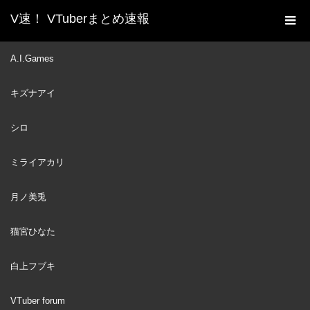
V速！ VTuberまとめ速報
新着動画一覧
VTuber
【DRAWING】 weh
A.I.Games
ホーム
VTuber
2023
キズナアイ
JUL
10
シロ
ミライアカリ
月ノ美兎
猫宮ひなた
白上フブキ
VTuber forum