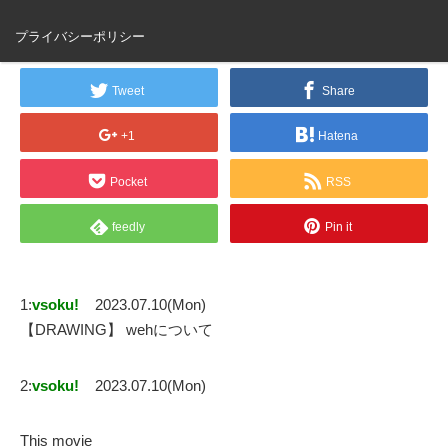
【DRAWING】 weh
プライバシーポリシー
Tweet
Share
+1
Hatena
Pocket
RSS
feedly
Pin it
1:
vsoku!
2023.07.10(Mon)
【DRAWING】 wehについて
2:
vsoku!
2023.07.10(Mon)
This movie