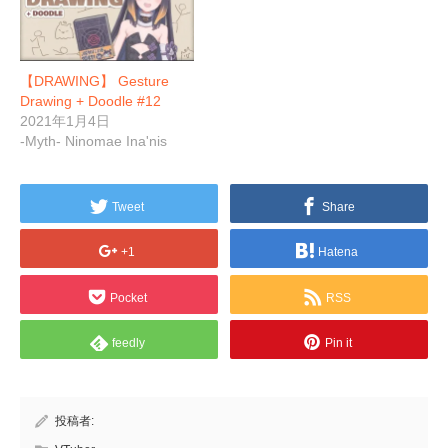
【DRAWING】 Gesture
Drawing + Doodle #12
2021年1月4日
-Myth- Ninomae Ina'nis
Tweet
Share
+1
Hatena
Pocket
RSS
feedly
Pin it
投稿者: