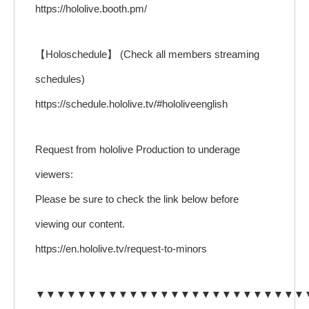
https://hololive.booth.pm/
【Holoschedule】 (Check all members streaming
schedules)
https://schedule.hololive.tv/#hololiveenglish
Request from hololive Production to underage
viewers:
Please be sure to check the link below before
viewing our content.
https://en.hololive.tv/request-to-minors
▼▼▼▼▼▼▼▼▼▼▼▼▼▼▼▼▼▼▼▼▼▼▼▼▼▼