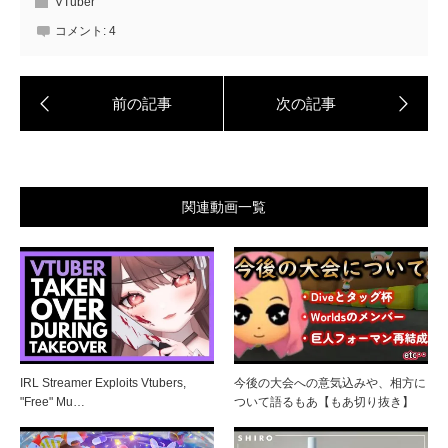
VTuber
コメント:
4
関連動画一覧
IRL Streamer Exploits Vtubers,
今後の大会への意気込みや、相方に
"Free" Mu…
ついて語るもあ【もあ切り抜き】