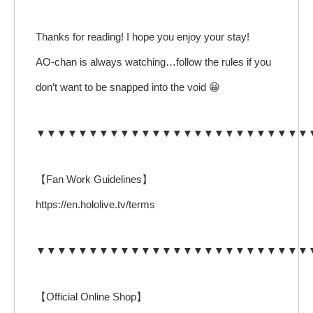
Thanks for reading! I hope you enjoy your stay!
AO-chan is always watching…follow the rules if you
don’t want to be snapped into the void 😀
▼▼▼▼▼▼▼▼▼▼▼▼▼▼▼▼▼▼▼▼▼▼▼▼▼▼
【Fan Work Guidelines】
https://en.hololive.tv/terms
▼▼▼▼▼▼▼▼▼▼▼▼▼▼▼▼▼▼▼▼▼▼▼▼▼▼
【Official Online Shop】