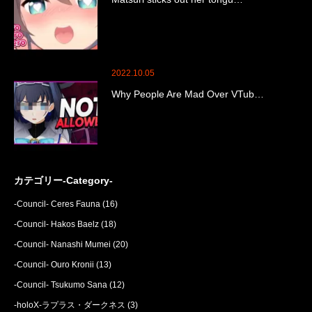
2022.10.05
Why People Are Mad Over VTub…
カテゴリー-Category-
-Council- Ceres Fauna
(16)
-Council- Hakos Baelz
(18)
-Council- Nanashi Mumei
(20)
-Council- Ouro Kronii
(13)
-Council- Tsukumo Sana
(12)
-holoX-ラプラス・ダークネス
(3)