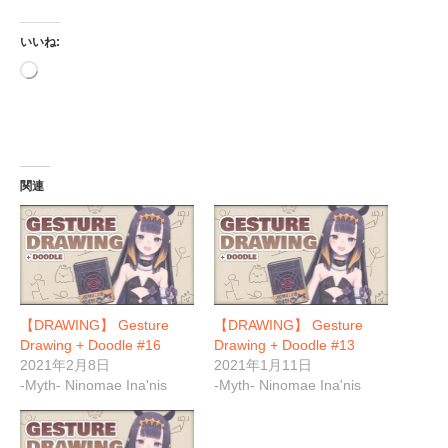
いいね:
読
み
込
み
中…
関連
【DRAWING】 Gesture
【DRAWING】 Gesture
Drawing + Doodle #16
Drawing + Doodle #13
2021年2月8日
2021年1月11日
-Myth- Ninomae Ina'nis
-Myth- Ninomae Ina'nis