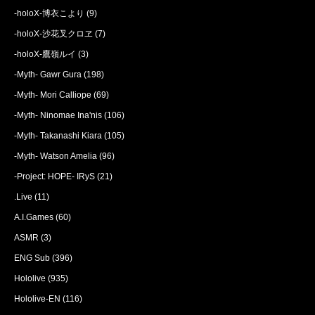
-holoX-博衣こより
(9)
-holoX-沙花叉クロヱ
(7)
-holoX-鷹嶺ルイ
(3)
-Myth- Gawr Gura
(198)
-Myth- Mori Calliope
(69)
-Myth- Ninomae Ina'nis
(106)
-Myth- Takanashi Kiara
(105)
-Myth- Watson Amelia
(96)
-Project: HOPE- IRyS
(21)
.Live
(11)
A.I.Games
(60)
ASMR
(3)
ENG Sub
(396)
Hololive
(935)
Hololive-EN
(116)