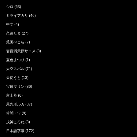
シロ
(63)
ミライアカリ
(46)
中文
(4)
久遠たま
(27)
兎田ぺこら
(7)
壱百満天原サロメ
(3)
夏色まつり
(1)
大空スバル
(71)
天使うと
(13)
宝鐘マリン
(86)
富士葵
(6)
尾丸ポルカ
(37)
常闇トワ
(9)
戌神ころね
(3)
日本語字幕
(172)