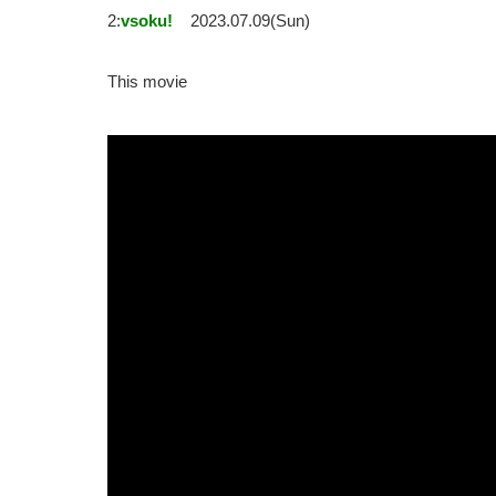
2:
vsoku!
2023.07.09(Sun)
This movie