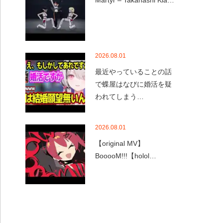
Martyr – Takanashi Kia…
2026.08.01
最近やっていることの話
で蝶屋はなびに婚活を疑
われてしまう…
2026.08.01
【original MV】
BooooM!!!【holol…