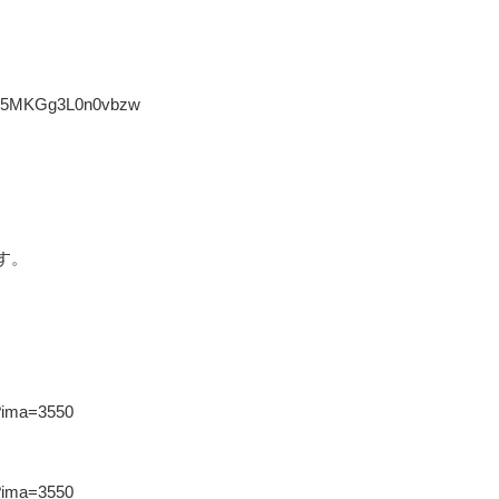
Ljk5MKGg3L0n0vbzw
す。
27?ima=3550
45?ima=3550