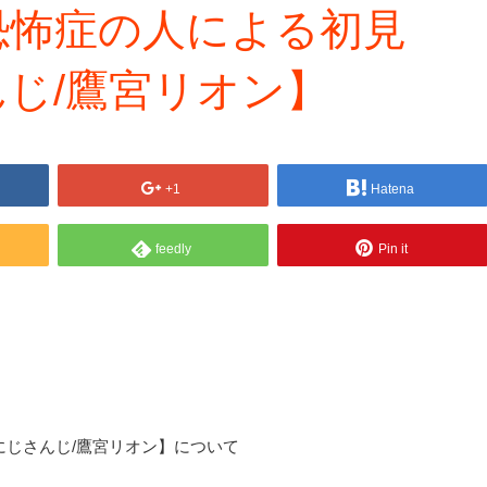
高所恐怖症の人による初見
さんじ/鷹宮リオン】
+1
Hatena
feedly
Pin it
p!【にじさんじ/鷹宮リオン】について