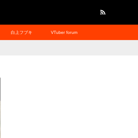
RSS
白上フブキ
VTuber forum