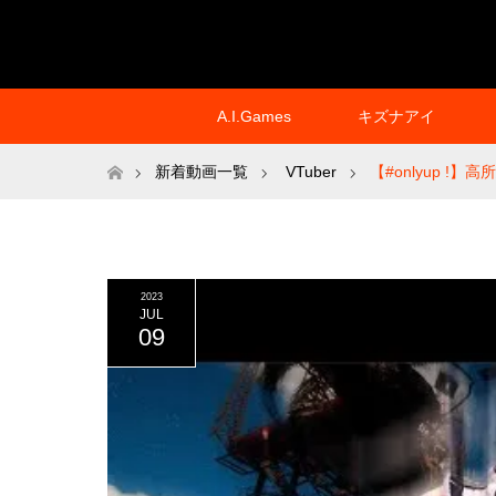
A.I.Games
キズナアイ
ホーム
新着動画一覧
VTuber
【#onlyup !
2023
JUL
09