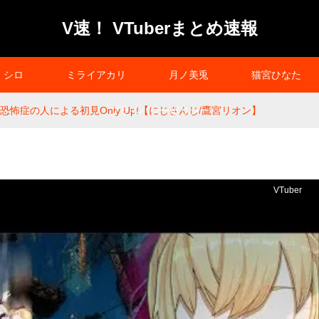
V速！ VTuberまとめ速報
シロ
ミライアカリ
月ノ美兎
猫宮ひなた
】高所恐怖症の人による初見Only Up!【にじさんじ/鷹宮リオン】
プライバシーポリシー
VTuber