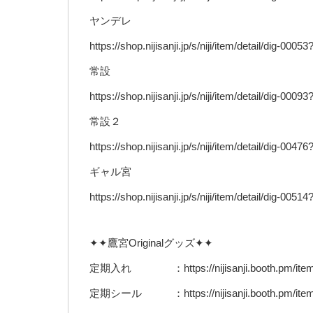
ヤンデレ
https://shop.nijisanji.jp/s/niji/item/detail/dig-000
常設
https://shop.nijisanji.jp/s/niji/item/detail/dig-000
常設２
https://shop.nijisanji.jp/s/niji/item/detail/dig-004
ギャル宮
https://shop.nijisanji.jp/s/niji/item/detail/dig-005
✦✦鷹宮Originalグッズ✦✦
定期入れ ：https://nijisanji.booth.pm/item
定期シール ：https://nijisanji.booth.pm/item