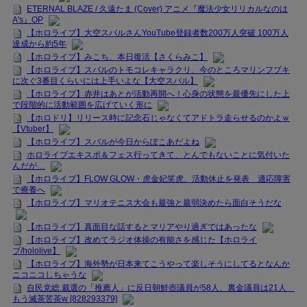
ETERNAL BLAZE / 久遠たま (Cover) アニメ『魔法少女リリカルなのは
A's』OP
【ホロライブ】大空スバルさんYouTube登録者数200万人突破 100万人
達成から約5年
【ホロライブ】みこち、本日復活【さくらみこ】
【ホロライブ】スバルのトモコレキャラクリ、今のところマリンフブキ
に次ぐ3番目くらいには上手いよな【大空スバル】
【ホロライブ】赤井はあとが活動再開へ！心身の状態を最優先にした上
で段階的に活動範囲を広げていく形に
【ホロドリ】リリース時に記念石じゃなくてアドトラ走らせるのかよｗ
【Vtuber】
【ホロライブ】スバルが今日からぽこあだよね
ホロライブエキスポ＆フェス行ってきて、とんでもないことに気付いた
んだが…
【ホロライブ】FLOW GLOW・虎金妃笑虎、活動休止を発表 適応障害
で療養へ
【ホロライブ】マリオテニス大会も最強と最弱決めたら面白そうだな
【ホロライブ】真面目な話するとマリアやり過ぎではあったな
【ホロライブ】改めてラジオ体操の有能さを感じた【ホロライ
ブ/hololive】
【ホロライブ】海外勢が日本来てこうやって楽しそうにしてるとなんか
ニコニコしちゃうな
自民党総.裁選の「推薦人」に反日朝鮮壺議員が58人、裏金議員は21人
もう滅茶苦茶w [828293379]