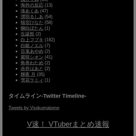
海外の反応
(13)
湊あくあ
(47)
潤羽るしあ
(54)
猫宮ひなた
(58)
獅白ぼたん
(1)
生誕祭
(2)
白上フブキ
(182)
白銀ノエル
(7)
百鬼あやめ
(2)
紫咲シオン
(41)
角巻わため
(2)
赤井はあと
(2)
輝夜 月
(35)
雪花ラミィ
(1)
タイムライン-Twitter Timeline-
Tweets by Vsokumatome
V速！ VTuberまとめ速報