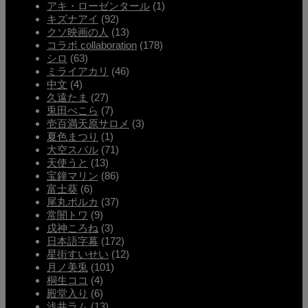
アキ・ローゼンタール
(1)
キズナアイ
(92)
クソ映画の人
(13)
コラボ collaboration
(178)
シロ
(63)
ミライアカリ
(46)
中文
(4)
久遠たま
(27)
兎田ぺこら
(7)
壱百満天原サロメ
(3)
夏色まつり
(1)
大空スバル
(71)
天使うと
(13)
宝鐘マリン
(86)
富士葵
(6)
尾丸ポルカ
(37)
常闇トワ
(9)
戌神ころね
(3)
日本語字幕
(172)
星街すいせい
(12)
月ノ美兎
(101)
桐生ココ
(4)
殿堂入り
(6)
浅井ラム
(13)