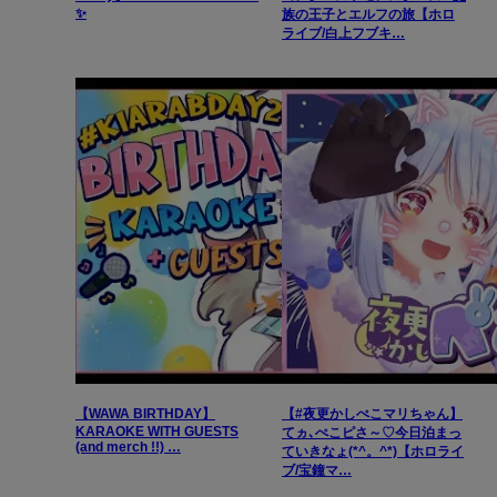
✨
族の王子とエルフの旅【ホロ
ライブ/白上フブキ…
【WAWA BIRTHDAY】
【#夜更かしぺこマリちゃん】
KARAOKE WITH GUESTS
てヵ､ぺこピさ～♡今日泊まっ
(and merch !!) …
ていきなょ(*^。^*)【ホロライ
ブ/宝鐘マ…