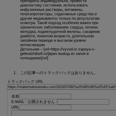
препараты индивидуально, провести
диагностику состояния, использовать
инфузионные растворы, витамины,
гепатопротекторы, седативные средства и
другие медикаменты только по результатам
осмотра. Такой подход особенно важен при
хронических заболеваниях сердца, печени,
желудка, поджелудочной железы, сахарном
диабете, пожилом возрасте, длительном
запойном периоде и высоком уровне
интоксикации.
Детальнее – [url=https://vyvod-iz-zapoya-v-
gelendzhike6.ru/]врач вывод из запоя в
геленджике[/url]
この記事へのトラックバックはありません。
トラックバック URL
名前
E-MAIL
- 公開されません -
URL