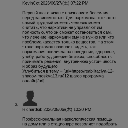
KevinCot 2026/06/27/(土) 07:22 PM
Первый шаг связан с признанием бессилия
перед зависимостью. Для наркомана это часто
самый трудный момент: человек может
считать, что наркотики не управляют им
полностью, что он сможет остановиться сам,
что лечение наркомании ему не нужно или что
проблема касается только вещества. На этом
этапе наркоман начинает видеть, как
наркомания повлияла на поведение, здоровье,
учебу, работу, доверие близких, способность
принимать решения, внутреннюю устойчивость
и образ будущего.
Углубиться в тему – [url=https://reabilitaciya-12-
shagov-moskva13.ru/]12 шагов программа
онлайн[/url]
Richardsib 2026/08/06/(木) 10:20 PM
Профессиональная наркологическая помощь
на дому или в стационаре позволяет подобрать