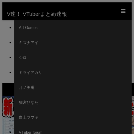
m
V速！ VTuberまとめ速報
ホーム
A.I.Games
新着動画一覧
キズナアイ
VTuber
【にじ甲2023】ガチャ1回目で転生選手より確率の
シロ
低い天才投手を引くイブラヒムまとめ【にじさんじ
切り抜き/イブラヒム/ローレンイロアス/叶/ベンタク
ミライアカリ
ロウブリンガー/緑仙/アルスアルマル/龍月セレン】
月ノ美兎
猫宮ひなた
白上フブキ
VTuber forum