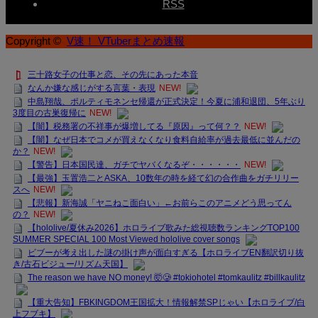
RSS
Copyright ©
V速！ VTuberまとめ速報
三十路女子の仕事と恋、その先にあった本音
なんか嫌な感じがする言葉・表現
NEW!
中島翔哉、ポルティモネンセ帰還が正式決定！今夏に浦和退団、5年ぶり
3度目の古巣復帰に
NEW!
【闇】税務署の不祥事が爆増してる『原因』って何？？
NEW!
【闇】なぜ日本でコメが買えなくなり食料自給率が過去最低に並んだの
か？
NEW!
【警告】日本国民達、ガチでヤバくなるぞ・・・・・・
NEW!
【最強】玉置浩二とASKA、10数年の時を経て幻の合作曲をガチリリー
スへ
NEW!
【悲報】新海誠「ヤニねこ面白い」←お前らこのアニメどう思ってん
の？
NEW!
【hololive/夏休み2026】ホロライブ歌みた総視聴数ランキングTOP100
SUMMER SPECIAL 100 Most Viewed hololive cover songs
ビブーが考え出した謎の掛け声が面白すぎる【ホロライブEN翻訳切り抜
き/古石ビジュー/リズム天国】
The reason we have NO money! 🤯🥲 #tokiohotel #tomkaulitz #billkaulitz
【重大告知】FBKINGDOM王国拡大！情報解禁SPじゃい【ホロライブ/白
上フブキ】