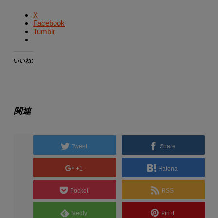
X
Facebook
Tumblr
いいね:
関連
Tweet
Share
+1
Hatena
Pocket
RSS
feedly
Pin it