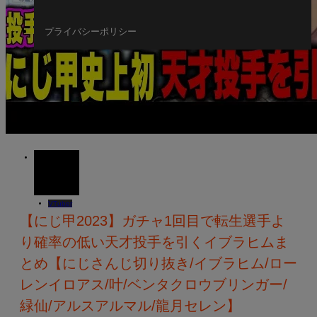
プライバシーポリシー
08
JUL
2023
VTuber
【にじ甲2023】ガチャ1回目で転生選手よ
り確率の低い天才投手を引くイブラヒムま
とめ【にじさんじ切り抜き/イブラヒム/ロー
レンイロアス/叶/ベンタクロウブリンガー/
緑仙/アルスアルマル/龍月セレン】