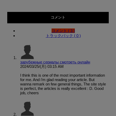
コメント
コメント ( 3 )
トラックバック ( 0 )
зарубежные сериалы смотреть онлайн
2024/03/25/(月) 03:15 AM
I think this is one of the most important information
for me. And i’m glad reading your article. But
wanna remark on few general things, The site style
is perfect, the articles is really excellent : D. Good
job, cheers