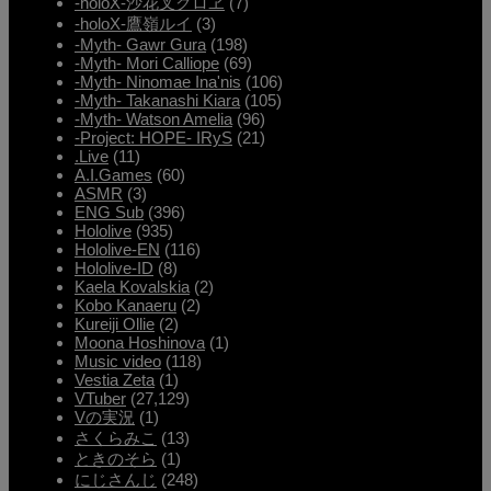
-holoX-沙花叉クロヱ
(7)
-holoX-鷹嶺ルイ
(3)
-Myth- Gawr Gura
(198)
-Myth- Mori Calliope
(69)
-Myth- Ninomae Ina'nis
(106)
-Myth- Takanashi Kiara
(105)
-Myth- Watson Amelia
(96)
-Project: HOPE- IRyS
(21)
.Live
(11)
A.I.Games
(60)
ASMR
(3)
ENG Sub
(396)
Hololive
(935)
Hololive-EN
(116)
Hololive-ID
(8)
Kaela Kovalskia
(2)
Kobo Kanaeru
(2)
Kureiji Ollie
(2)
Moona Hoshinova
(1)
Music video
(118)
Vestia Zeta
(1)
VTuber
(27,129)
Vの実況
(1)
さくらみこ
(13)
ときのそら
(1)
にじさんじ
(248)