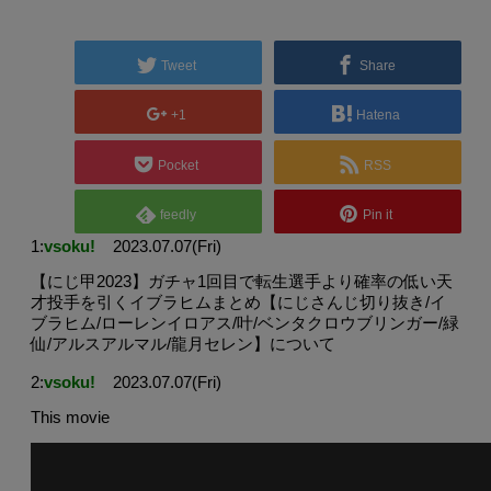
Tweet
Share
+1
Hatena
Pocket
RSS
feedly
Pin it
1:
vsoku!
2023.07.07(Fri)
【にじ甲2023】ガチャ1回目で転生選手より確率の低い天
才投手を引くイブラヒムまとめ【にじさんじ切り抜き/イ
ブラヒム/ローレンイロアス/叶/ベンタクロウブリンガー/緑
仙/アルスアルマル/龍月セレン】について
2:
vsoku!
2023.07.07(Fri)
This movie