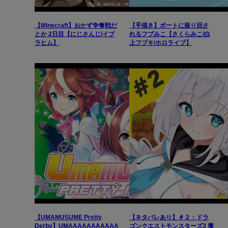
【Minecraft】おかず争奪戦だ
【手描き】ボートに振り回さ
とか 2日目【にじさんじ/イブ
れるフブみこ【さくらみこ/白
ラヒム】
上フブキ/ホロライブ】
【UMAMUSUME Pretty
【ネタバレあり】＃２：ドラ
Derby】UMAAAAAAAAAAA
ゴンクエストモンスターズ3 魔