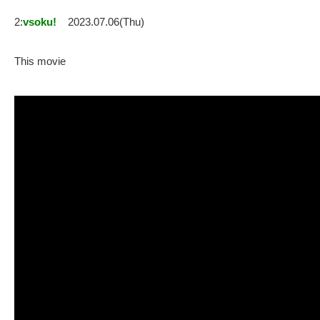
2:
vsoku!
2023.07.06(Thu)
This movie