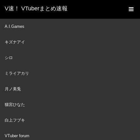
V速！ VTuberまとめ速報
新着動画一覧
VTuber
【#にじ甲2023】王立ヘル
A.I.Games
ホーム
エスタ高校2023、始動編【にじさんじ/リゼ・ヘルエスタ】
キズナアイ
VTuber
2023
JUL
06
シロ
ミライアカリ
月ノ美兎
猫宮ひなた
白上フブキ
VTuber forum