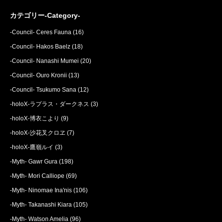
カテゴリー-Category-
-Council- Ceres Fauna
(16)
-Council- Hakos Baelz
(18)
-Council- Nanashi Mumei
(20)
-Council- Ouro Kronii
(13)
-Council- Tsukumo Sana
(12)
-holoX-ラプラス・ダークネス
(3)
-holoX-博衣こより
(9)
-holoX-沙花叉クロヱ
(7)
-holoX-鷹嶺ルイ
(3)
-Myth- Gawr Gura
(198)
-Myth- Mori Calliope
(69)
-Myth- Ninomae Ina'nis
(106)
-Myth- Takanashi Kiara
(105)
-Myth- Watson Amelia
(96)