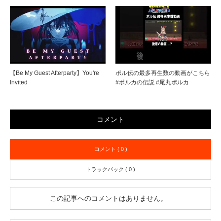
【Be My Guest Afterparty】You're
ポル伝の最多再生数の動画がこちら
Invited
#ポルカの伝説 #尾丸ポルカ
コメント
コメント ( 0 )
トラックバック ( 0 )
この記事へのコメントはありません。