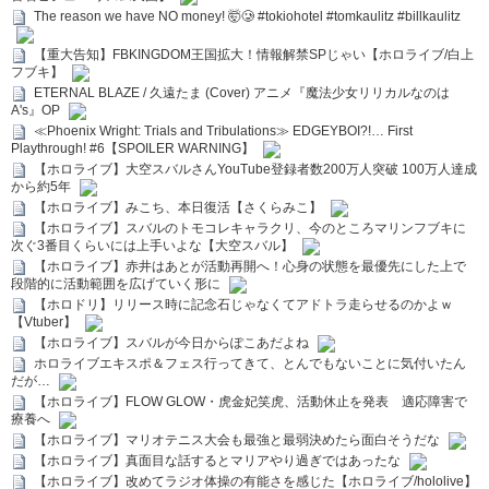
The reason we have NO money! 🤯🥲 #tokiohotel #tomkaulitz #billkaulitz
【重大告知】FBKINGDOM王国拡大！情報解禁SPじゃい【ホロライブ/白上
フブキ】
ETERNAL BLAZE / 久遠たま (Cover) アニメ『魔法少女リリカルなのは
A's』OP
≪Phoenix Wright: Trials and Tribulations≫ EDGEYBOI?!… First
Playthrough! #6【SPOILER WARNING】
【ホロライブ】大空スバルさんYouTube登録者数200万人突破 100万人達成
から約5年
【ホロライブ】みこち、本日復活【さくらみこ】
【ホロライブ】スバルのトモコレキャラクリ、今のところマリンフブキに
次ぐ3番目くらいには上手いよな【大空スバル】
【ホロライブ】赤井はあとが活動再開へ！心身の状態を最優先にした上で
段階的に活動範囲を広げていく形に
【ホロドリ】リリース時に記念石じゃなくてアドトラ走らせるのかよｗ
【Vtuber】
【ホロライブ】スバルが今日からぽこあだよね
ホロライブエキスポ＆フェス行ってきて、とんでもないことに気付いたん
だが…
【ホロライブ】FLOW GLOW・虎金妃笑虎、活動休止を発表 適応障害で
療養へ
【ホロライブ】マリオテニス大会も最強と最弱決めたら面白そうだな
【ホロライブ】真面目な話するとマリアやり過ぎではあったな
【ホロライブ】改めてラジオ体操の有能さを感じた【ホロライブ/hololive】