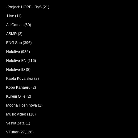
-Project: HOPE- IRyS
(21)
.Live
(11)
A.I.Games
(60)
ASMR
(3)
ENG Sub
(396)
Hololive
(935)
Hololive-EN
(116)
Hololive-ID
(8)
Kaela Kovalskia
(2)
Kobo Kanaeru
(2)
Kureiji Ollie
(2)
Moona Hoshinova
(1)
Music video
(118)
Vestia Zeta
(1)
VTuber
(27,128)