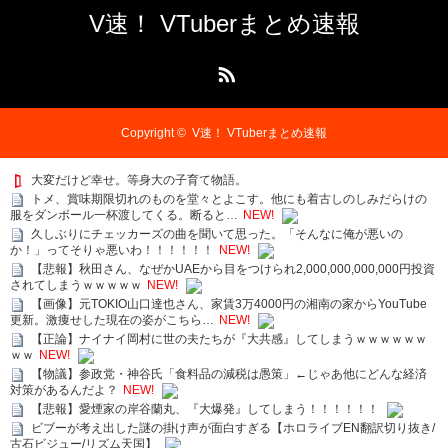
V速！ VTuberまとめ速報
RSS
Copyright ©
V速！ VTuberまとめ速報
大変だけど幸せ。等身大の子育て物語。
トメ、賞味期限切れのものを堂々とよこす。他にも着古しのしみだらけの
服をダンボール一杯渡してくる。断ると…
NEW!
久しぶりにチェッカーズの曲を聞いて思った。「そんなに俺が悪いの
か！」ってそりゃ悪いわ！！！！！！
NEW!
【悲報】秋田さん、なぜかUAEから目をつけられ2,000,000,000,000円投資
されてしまうｗｗｗｗｗ
NEW!
【画像】元TOKIO山口達也さん、家賃3万4000円の湘南の家からYouTube
更新。激痩せした現在の姿がこちら…
NEW!
【正論】ナイナイ岡村に世の夫たちが『大共感』してしまうｗｗｗｗｗｗ
ｗｗ
NEW!
【物議】参政党・神谷氏「食料品の減税は愚策」←じゃあ他にどんな経済
対策があるんだよ？
NEW!
【悲報】愛煙家の岸谷蘭丸、『大爆発』してしまう！！！！！！
ビブーが考え出した謎の掛け声が面白すぎる【ホロライブEN翻訳切り抜き/
古石ビジュー/リズム天国】