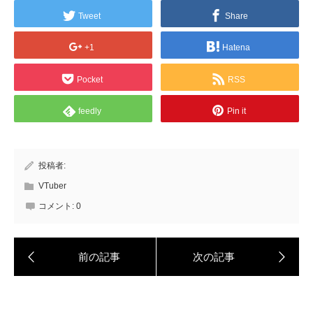
Tweet
Share
+1
Hatena
Pocket
RSS
feedly
Pin it
投稿者:
VTuber
コメント:
0