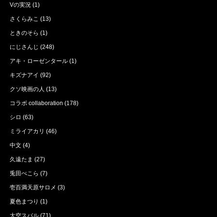
Vの実況
(1)
さくらみこ
(13)
ときのそら
(1)
にじさんじ
(248)
アキ・ローゼンタール
(1)
キズナアイ
(92)
クソ映画の人
(13)
コラボ collaboration
(178)
シロ
(63)
ミライアカリ
(46)
中文
(4)
久遠たま
(27)
兎田ぺこら
(7)
壱百満天原サロメ
(3)
夏色まつり
(1)
大空スバル
(71)