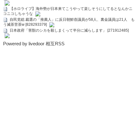
【ホロライブ】海外勢が日本来てこうやって楽しそうにしてるとなんかニ
コニコしちゃうな
自民党総.裁選の「推薦人」に反日朝鮮壺議員が58人、裏金議員は21人 も
う滅茶苦茶w [828293379]
日本政府「害獣のシカを殺しまくって半分に減らします」 [271912485]
Powered by livedoor 相互RSS