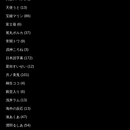
天使うと
(13)
宝鐘マリン
(86)
富士葵
(6)
尾丸ポルカ
(37)
常闇トワ
(9)
戌神ころね
(3)
日本語字幕
(172)
星街すいせい
(12)
月ノ美兎
(101)
桐生ココ
(4)
殿堂入り
(6)
浅井ラム
(13)
海外の反応
(13)
湊あくあ
(47)
潤羽るしあ
(54)