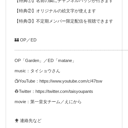
【特典①】名前の隣にチャンネルバッジが付きます
【特典②】オリジナルの絵文字が使えます
【特典③】不定期メンバー限定配信を視聴できます
🏰 OP／ED
┈┈┈┈┈┈┈┈┈┈┈┈┈┈┈┈┈┈┈┈┈┈┈┈┈┈
OP「Garden」／ED「matane」
music：タイショウさん
📺YouTube：https://www.youtube.com/c/47tsw
👷‍Twitter：https://twitter.com/taisyoupants
movie：第一皇女チーム／えにから
🐥 連絡先など