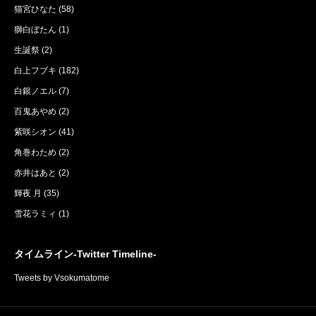
猫宮ひなた
(58)
獅白ぼたん
(1)
生誕祭
(2)
白上フブキ
(182)
白銀ノエル
(7)
百鬼あやめ
(2)
紫咲シオン
(41)
角巻わため
(2)
赤井はあと
(2)
輝夜 月
(35)
雪花ラミィ
(1)
タイムライン-Twitter Timeline-
Tweets by Vsokumatome