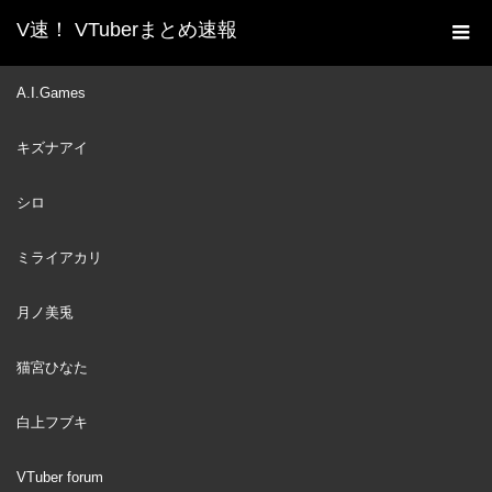
V速！ VTuberまとめ速報
新着動画一覧
VTuber
【Sons of the Forest】な
A.I.Games
ホーム
んとしても今日こそショベルを手に入れたい＃６【猫宮ひなた/
キズナアイ
隠神こかげ/八尋けい】
VTuber
2023
シロ
JUL
04
ミライアカリ
月ノ美兎
猫宮ひなた
白上フブキ
VTuber forum