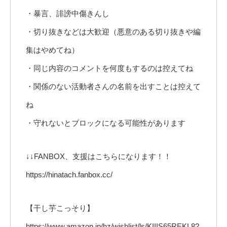
・暴言、誹謗中傷きんし
・切り抜きなどは大歓迎（悪意のある切り抜きや編
集はやめてね）
・同じ内容のコメントを何度もするのは控えてね
・関係のない活動者さんの名前を出すことは控えて
ね
・守れないとブロックになる可能性があります
↓↓FANBOX、支援はこちらになります！！
https://hinatach.fanbox.cc/
【干し芋こっそり】
https://www.amazon.jp/hz/wishlist/ls/KIIIS65REKL8?