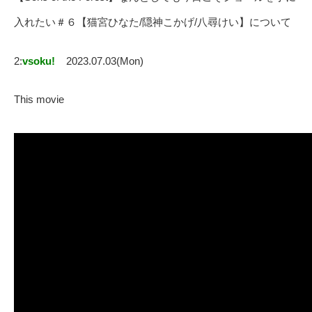
入れたい＃６【猫宮ひなた/隠神こかげ/八尋けい】について
2:
vsoku!
2023.07.03(Mon)
This movie