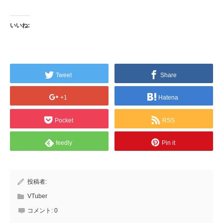
いいね:
Tweet
Share
+1
Hatena
Pocket
RSS
feedly
Pin it
投稿者:
VTuber
コメント:
0