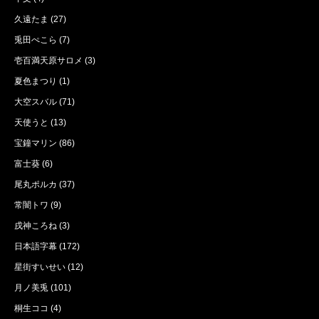
久遠たま
(27)
兎田ぺこら
(7)
壱百満天原サロメ
(3)
夏色まつり
(1)
大空スバル
(71)
天使うと
(13)
宝鐘マリン
(86)
富士葵
(6)
尾丸ポルカ
(37)
常闇トワ
(9)
戌神ころね
(3)
日本語字幕
(172)
星街すいせい
(12)
月ノ美兎
(101)
桐生ココ
(4)