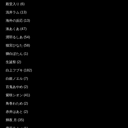
殿堂入り
(6)
浅井ラム
(13)
海外の反応
(13)
湊あくあ
(47)
潤羽るしあ
(54)
猫宮ひなた
(58)
獅白ぼたん
(1)
生誕祭
(2)
白上フブキ
(182)
白銀ノエル
(7)
百鬼あやめ
(2)
紫咲シオン
(41)
角巻わため
(2)
赤井はあと
(2)
輝夜 月
(35)