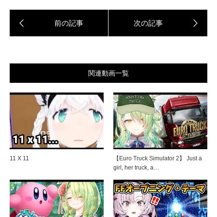
関連動画一覧
11 X 11
【Euro Truck Simulator 2】 Just a
girl, her truck, a…