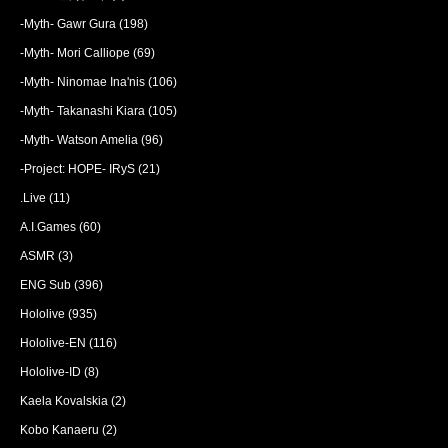
-Myth- Gawr Gura
(198)
-Myth- Mori Calliope
(69)
-Myth- Ninomae Ina'nis
(106)
-Myth- Takanashi Kiara
(105)
-Myth- Watson Amelia
(96)
-Project: HOPE- IRyS
(21)
.Live
(11)
A.I.Games
(60)
ASMR
(3)
ENG Sub
(396)
Hololive
(935)
Hololive-EN
(116)
Hololive-ID
(8)
Kaela Kovalskia
(2)
Kobo Kanaeru
(2)