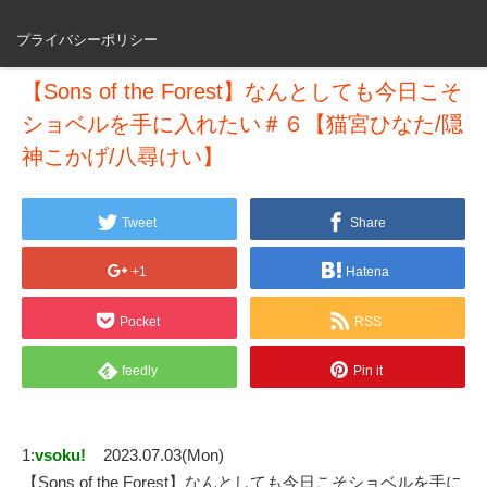
プライバシーポリシー
【Sons of the Forest】なんとしても今日こそ
ショベルを手に入れたい＃６【猫宮ひなた/隠
神こかげ/八尋けい】
Tweet
Share
+1
Hatena
Pocket
RSS
feedly
Pin it
1:
vsoku!
2023.07.03(Mon)
【Sons of the Forest】なんとしても今日こそショベルを手に