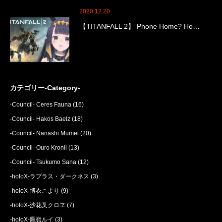
2020.12.20
【TITANFALL 2】 Phone Home? Ho…
カテゴリー-Category-
-Council- Ceres Fauna
(16)
-Council- Hakos Baelz
(18)
-Council- Nanashi Mumei
(20)
-Council- Ouro Kronii
(13)
-Council- Tsukumo Sana
(12)
-holoX-ラプラス・ダークネス
(3)
-holoX-博衣こより
(9)
-holoX-沙花叉クロヱ
(7)
-holoX-鷹嶺ルイ
(3)