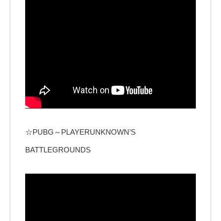
☆PUBG～PLAYERUNKNOWN’S
BATTLEGROUNDS