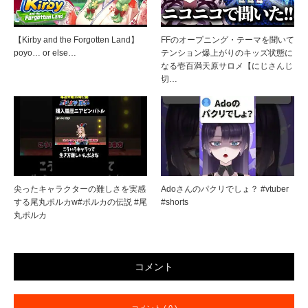
【Kirby and the Forgotten Land】
FFのオープニング・テーマを聞いて
poyo… or else…
テンション爆上がりのキッズ状態に
なる壱百満天原サロメ【にじさんじ
切…
尖ったキャラクターの難しさを実感
Adoさんのパクリでしょ？ #vtuber
する尾丸ポルカw#ポルカの伝説 #尾
#shorts
丸ポルカ
コメント