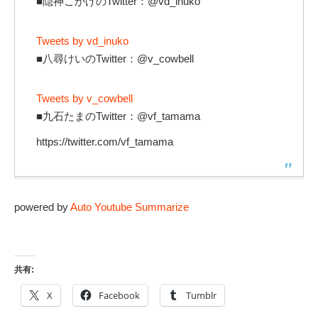
■隠神こかげのTwitter：@vd_inuko
Tweets by vd_inuko
■八尋けいのTwitter：@v_cowbell
Tweets by v_cowbell
■九石たまのTwitter：@vf_tamama
https://twitter.com/vf_tamama
powered by
Auto Youtube Summarize
共有:
X
Facebook
Tumblr