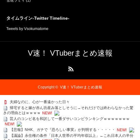
雪花ラミィ
(1)
タイムライン-Twitter Timeline-
Tweets by Vsokumatome
V速！ VTuberまとめ速報
RSS
Copyright ©
V速！ VTuberまとめ速報
夫婦なのに、心が一番遠かった日々
帰宅すると嫁が赤ん坊産み落としそうに→それだけでは終わらなかった驚
きの理由とはｗｗｗｗ
NEW!
芸人のコンビ名を和訳して一番ダサいコンビランキングｗｗｗｗｗｗｗ
NEW!
【悲報】NHK、ガチで『恐ろしい事実』が判明する・・・・・
NEW!
【議論】永住権の条件「日本人世帯の平均年収以上」←これ日本人の半分