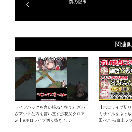
関連
ライフハックを言い損ねた後でわざわ
【ホロライブ切り
ざアウトな方を言い直す沙花叉クロヱ
ミサイルをぶっ放
w【 #ホロライブ切り抜き / …
田ぺこら/白上フ