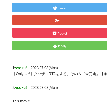
Tweet
+1
Pocket
feedly
1:
vsoku!
2023.07.03(Mon)
【Only Up!】クソザコRTAをする。その６『未完走』【
2:
vsoku!
2023.07.03(Mon)
This movie