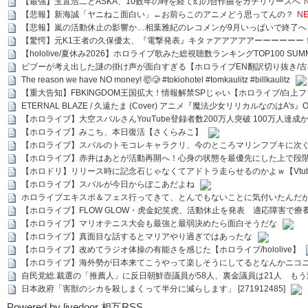
【最強】玉置浩二とASKA、10数年の時を経て幻の合作曲をガチリリースへ
【悲報】新海誠「ヤニねこ面白い」←お前らこのアニメどう思ってんの？
NE
【悲報】嵐の活動休止の影響か…相葉雅紀のレコメンが9月いっぱいで終了へ
【驚愕】元K1王者の久保優太、『電撃発表』キタァアアアアアーーーーーー
【hololive/夏休み2026】ホロライブ歌みた総視聴数ランキングTOP100 SUMMER SPECI
ビブーが考え出した謎の掛け声が面白すぎる【ホロライブEN翻訳切り抜き/古
The reason we have NO money! 🤯🥲 #tokiohotel #tomkaulitz #billkaulitz
【重大告知】FBKINGDOM王国拡大！情報解禁SPじゃい【ホロライブ/白上
ETERNAL BLAZE / 久遠たま (Cover) アニメ『魔法少女リリカルなのはA's』
【ホロライブ】大空スバルさんYouTube登録者数200万人突破 100万人達成
【ホロライブ】みこち、本日復活【さくらみこ】
【ホロライブ】スバルのトモコレキャラクリ、今のところマリンフブキに次ぐ
【ホロライブ】赤井はあとが活動再開へ！心身の状態を最優先にした上で段
【ホロドリ】リリース時に記念石じゃなくてアドトラ走らせるのかよｗ【Vtub
【ホロライブ】スバルが今日からぽこあだよね
ホロライブエキスポ＆フェス行ってきて、とんでもないことに気付いたんだ
【ホロライブ】FLOW GLOW・虎金妃笑虎、活動休止を発表 適応障害で療
【ホロライブ】マリオテニス大会も最強と最弱決めたら面白そうだな
【ホロライブ】真面目な話するとマリアやり過ぎではあったな
【ホロライブ】改めてラジオ体操の有能さを感じた【ホロライブ/hololive】
【ホロライブ】海外勢が日本来てこうやって楽しそうにしてるとなんかニコ
自民党総.裁選の「推薦人」に反日朝鮮壺議員が58人、裏金議員は21人 もう滅茶苦茶
日本政府「害獣のシカを殺しまくって半分に減らします」 [271912485]
Powered by livedoor 相互RSS