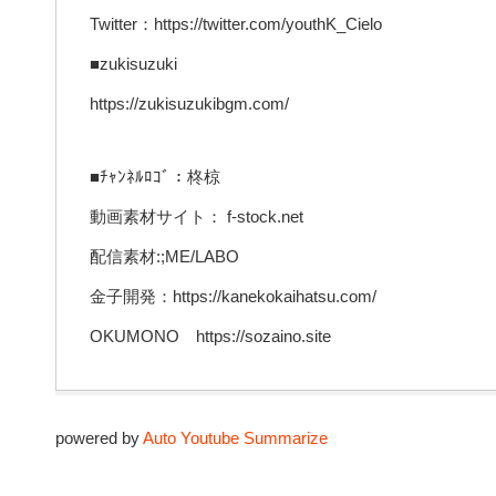
Twitter：https://twitter.com/youthK_Cielo
■zukisuzuki
https://zukisuzukibgm.com/
■ﾁｬﾝﾈﾙﾛｺﾞ：柊椋
動画素材サイト： f-stock.net
配信素材:;ME/LABO
金子開発：https://kanekokaihatsu.com/
OKUMONO https://sozaino.site
powered by
Auto Youtube Summarize