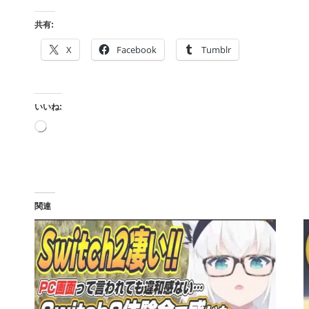
共有:
X
Facebook
Tumblr
いいね:
読
み
込
み
中…
関連