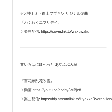
✨大神ミオ・白上フブキ/オリジナル楽曲
『わくわくエブリデイ』
▷楽曲配信: https://cover.lnk.to/wakuwaku
━━━━━━━━━━━━━━━━━━━━━━━
🌸いろはにほへっと あやふぶみ🌸
『百花繚乱花吹雪』
▷動画:https://youtu.be/epdhy8MBje8
▷楽曲配信: https://hip.streamlink.to/HyakkaRyoranHana