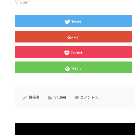
VTuber
Tweet
+1
Pocket
feedly
投稿者:
VTuber
コメント:
0