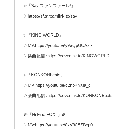
✨『Say!ファンファーレ!』
▷https://sf.streamlink.to/say
✨『KING WORLD』
▷MV:https://youtu.be/yVaQpUUAzik
▷楽曲配信 :https://cover.lnk.to/KINGWORLD
✨「KONKONbeats」
▷MV https://youtu.be/c2hbKnXIa_c
▷楽曲配信 :https://cover.lnk.to/KONKONBeats
🌽「Hi Fine FOX!!」🌽
▷MV:https://youtu.be/8zV8C5ZBdp0