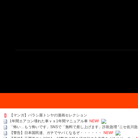
【マンガ】バラシ屋トシヤの漫画セレクション
1年間エアコン壊れた車ｖｓ1年間マニュアル車
NEW!
「怖い…もう怖いです」SNSで「無料で差し上げます」詐欺急増 “ニセ佐川急
【警告】日本国民達、ガチでヤバくなるぞ・・・・・・
NEW!