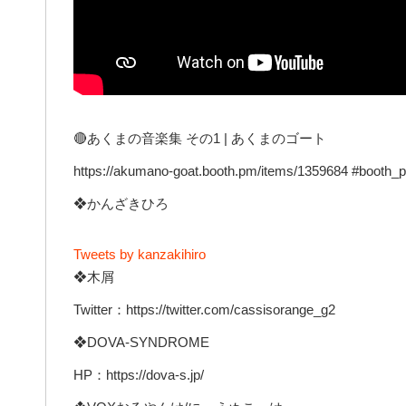
🔴あくまの音楽集 その1 | あくまのゴート
https://akumano-goat.booth.pm/items/1359684 #booth_
❖かんざきひろ
Tweets by kanzakihiro
❖木屑
Twitter：https://twitter.com/cassisorange_g2
❖DOVA-SYNDROME
HP：https://dova-s.jp/