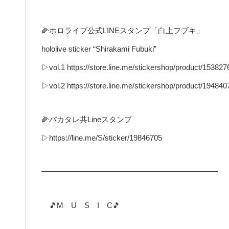
🌽ホロライブ公式LINEスタンプ「白上フブキ」
hololive sticker “Shirakami Fubuki”
▷vol.1 https://store.line.me/stickershop/product/153827
▷vol.2 https://store.line.me/stickershop/product/194840
🌽バカタレ共Lineスタンプ
▷https://line.me/S/sticker/19846705
━━━━━━━━━━━━━━━━━━━━━━━
🎵M U S I C🎵