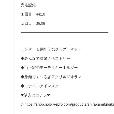
完走記録
１回目：44:10
２回目：36:08
━━━━━━━━━━━━━━━━━━━━━━━
˗ˏˋ✨ 🌽 ５周年記念グッズ 🌽✨ˎˊ˗
◆みんなで温泉タペストリー
◆白上家のモーテルキーホルダー
◆旅館でくつろぎアクリルジオラマ
◆ミテイルアイマスク
❤購入はコチラ❤
▷https://shop.hololivepro.com/products/shirakamifubuk