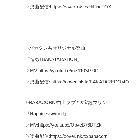
▷楽曲配信:https://cover.lnk.to/HiFineFOX
━━━━━━━━━━━━━━━━━━━━━━━
✨バカタレ共オリジナル楽曲
「進め↑BAKATARATION」
▷MV https://youtu.be/mz410SPf0t4
▷楽曲配信: https://cover.lnk.to/BAKATAREDOMO
✨BABACORN/白上フブキ&宝鐘マリン
『HappinessWorld』
▷MV:https://youtu.be/OpveB76DTZk
▷楽曲配信:https://cover.lnk.to/babacorn