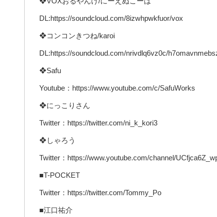
❖VOXおるやんけ/にーえぬこーは
DL:https://soundcloud.com/8izwhpwkfuor/vox
❖コンコンきつね/karoi
DL:https://soundcloud.com/nrivdlq6vz0c/h7omavnmebs
❖Safu
Youtube：https://www.youtube.com/c/SafuWorks
❖にっこりさん
Twitter：https://twitter.com/ni_k_kori3
❖しゃろう
Twitter：https://www.youtube.com/channel/UCfjca6Z_
■T-POCKET
Twitter：https://twitter.com/Tommy_Po
■江口祐介