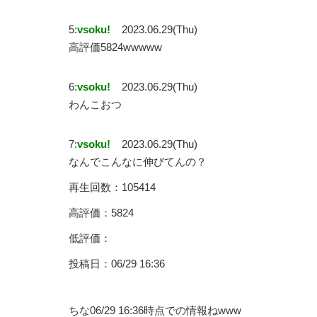
5:
vsoku!
2023.06.29(Thu)
高評価5824wwwww
6:
vsoku!
2023.06.29(Thu)
わんこおつ
7:
vsoku!
2023.06.29(Thu)
なんでこんなに伸びてんの？
再生回数：105414
高評価：5824
低評価：
投稿日：06/29 16:36
ちな06/29 16:36時点での情報ねwww