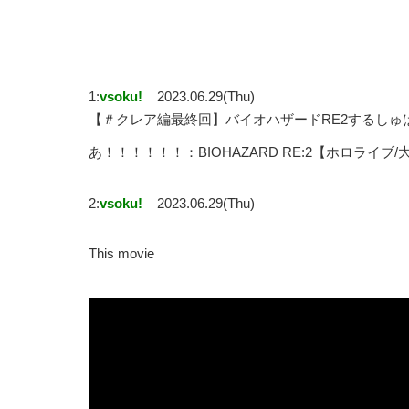
1:
vsoku!
2023.06.29(Thu)
【＃クレア編最終回】バイオハザードRE2するし
あ！！！！！！：BIOHAZARD RE:2【ホロライ
2:
vsoku!
2023.06.29(Thu)
This movie