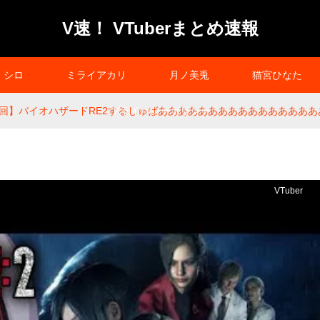
V速！ VTuberまとめ速報
シロ
ミライアカリ
月ノ美兎
猫宮ひなた
回】バイオハザードRE2するしゅばあああああああああああああああああ
プライバシーポリシー
VTuber