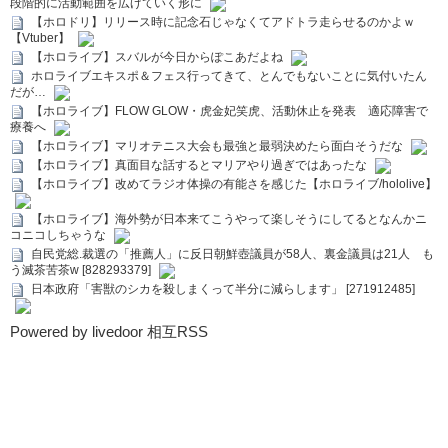
段階的に活動範囲を広げていく形に
【ホロドリ】リリース時に記念石じゃなくてアドトラ走らせるのかよｗ
【Vtuber】
【ホロライブ】スバルが今日からぽこあだよね
ホロライブエキスポ＆フェス行ってきて、とんでもないことに気付いたん
だが…
【ホロライブ】FLOW GLOW・虎金妃笑虎、活動休止を発表 適応障害で
療養へ
【ホロライブ】マリオテニス大会も最強と最弱決めたら面白そうだな
【ホロライブ】真面目な話するとマリアやり過ぎではあったな
【ホロライブ】改めてラジオ体操の有能さを感じた【ホロライブ/hololive】
【ホロライブ】海外勢が日本来てこうやって楽しそうにしてるとなんかニ
コニコしちゃうな
自民党総.裁選の「推薦人」に反日朝鮮壺議員が58人、裏金議員は21人 も
う滅茶苦茶w [828293379]
日本政府「害獣のシカを殺しまくって半分に減らします」 [271912485]
Powered by livedoor 相互RSS