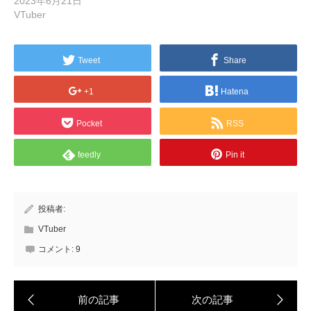
2023年6月21日
VTuber
Tweet
Share
+1
Hatena
Pocket
RSS
feedly
Pin it
投稿者:
VTuber
コメント:
9