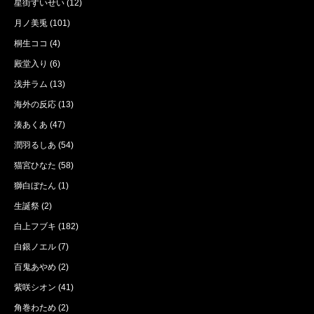
星街すいせい
(12)
月ノ美兎
(101)
桐生ココ
(4)
殿堂入り
(6)
浅井ラム
(13)
海外の反応
(13)
湊あくあ
(47)
潤羽るしあ
(54)
猫宮ひなた
(58)
獅白ぼたん
(1)
生誕祭
(2)
白上フブキ
(182)
白銀ノエル
(7)
百鬼あやめ
(2)
紫咲シオン
(41)
角巻わため
(2)