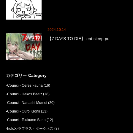
2024.10.14
【7 DAYS TO DIE】 eat sleep pu…
カテゴリー-Category-
-Council- Ceres Fauna
(16)
-Council- Hakos Baelz
(18)
-Council- Nanashi Mumei
(20)
-Council- Ouro Kronii
(13)
-Council- Tsukumo Sana
(12)
-holoX-ラプラス・ダークネス
(3)