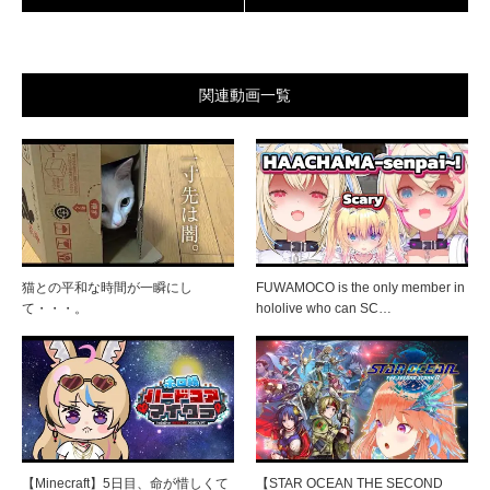
関連動画一覧
猫との平和な時間が一瞬にし
FUWAMOCO is the only member in
て・・・。
hololive who can SC…
【Minecraft】5日目、命が惜しくて
【STAR OCEAN THE SECOND