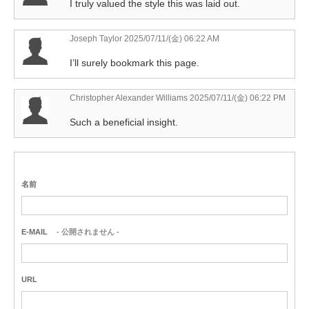
I truly valued the style this was laid out.
Joseph Taylor
2025/07/11/(金) 06:22 AM
I’ll surely bookmark this page.
Christopher Alexander Williams
2025/07/11/(金) 06:22 PM
Such a beneficial insight.
名前
E-MAIL
- 公開されません -
URL