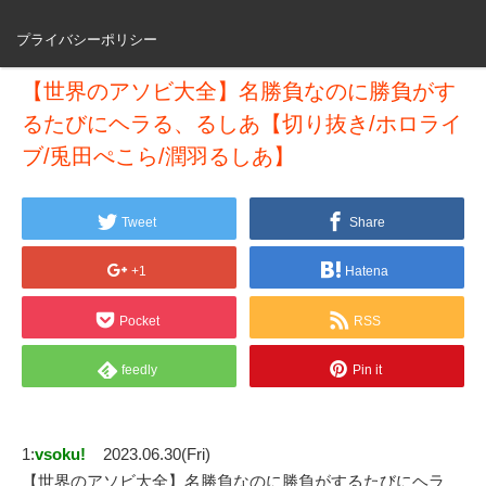
プライバシーポリシー
【世界のアソビ大全】名勝負なのに勝負がす
るたびにヘラる、るしあ【切り抜き/ホロライ
ブ/兎田ぺこら/潤羽るしあ】
Tweet
Share
+1
Hatena
Pocket
RSS
feedly
Pin it
1:
vsoku!
2023.06.30(Fri)
【世界のアソビ大全】名勝負なのに勝負がするたびにヘラ