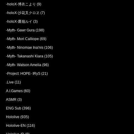
-holoX-博衣こより
(9)
-holoX-沙花叉クロヱ
(7)
-holoX-鷹嶺ルイ
(3)
-Myth- Gawr Gura
(198)
-Myth- Mori Calliope
(69)
-Myth- Ninomae Ina'nis
(106)
-Myth- Takanashi Kiara
(105)
-Myth- Watson Amelia
(96)
-Project: HOPE- IRyS
(21)
.Live
(11)
A.I.Games
(60)
ASMR
(3)
ENG Sub
(396)
Hololive
(935)
Hololive-EN
(116)