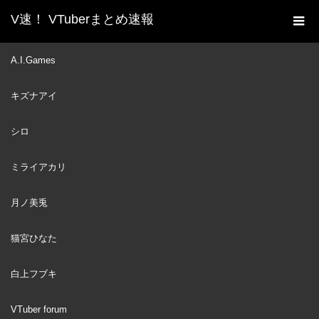
V速！ VTuberまとめ速報
新着動画一覧
VTuber
【世界のアソビ大全】名勝
A.I.Games
ホーム
負なのに勝負がするたびにヘラる、るしあ【切り抜き/ホロライ
キズナアイ
ブ/兎田ぺこら/潤羽るしあ】
VTuber
2023
シロ
JUN
30
ミライアカリ
月ノ美兎
猫宮ひなた
白上フブキ
VTuber forum