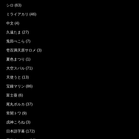
シロ
(63)
ミライアカリ
(46)
中文
(4)
久遠たま
(27)
兎田ぺこら
(7)
壱百満天原サロメ
(3)
夏色まつり
(1)
大空スバル
(71)
天使うと
(13)
宝鐘マリン
(86)
富士葵
(6)
尾丸ポルカ
(37)
常闇トワ
(9)
戌神ころね
(3)
日本語字幕
(172)