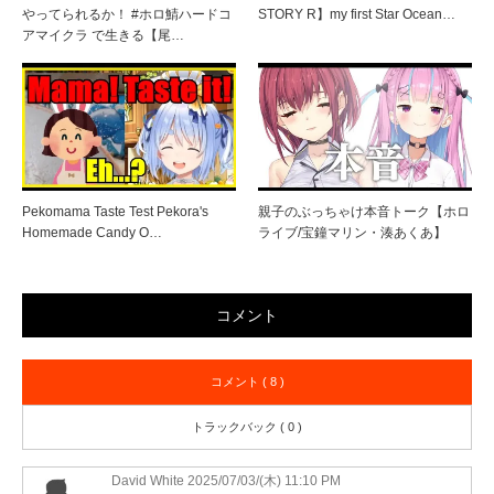
やってられるか！ #ホロ鯖ハードコ
STORY R】my first Star Ocean…
アマイクラ で生きる【尾…
Pekomama Taste Test Pekora's
親子のぶっちゃけ本音トーク【ホロ
Homemade Candy O…
ライブ/宝鐘マリン・湊あくあ】
コメント
コメント ( 8 )
トラックバック ( 0 )
David White
2025/07/03/(木) 11:10 PM