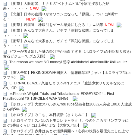
【衝撃】大阪府警、ミナミの“ベトナムビル”を家宅捜索した結
果・・・・・・
NEW!
【悲報】日本の盆踊りがオワコンになった『原因』、ついに判明す
る・・・・・
NEW!
【衝撃】若者達「株取引をゲーム感覚にしたろ！」→結果
NEW!
【衝撃】みんなで大家さん、ガチで『深刻な状態』になってしま
う・・・・
【衝撃】みんなで大家さん、ガチで『深刻な状態』になってしま
う・・・・
ビブーが考え出した謎の掛け声が面白すぎる【ホロライブEN翻訳切り抜き/
古石ビジュー/リズム天国】
The reason we have NO money! 🤯🥲 #tokiohotel #tomkaulitz #billkaulitz
【重大告知】FBKINGDOM王国拡大！情報解禁SPじゃい【ホロライブ/白上
フブキ】
ETERNAL BLAZE / 久遠たま (Cover) アニメ『魔法少女リリカルなのは
A's』OP
≪Phoenix Wright: Trials and Tribulations≫ EDGEYBOI?!… First
Playthrough! #6【SPOILER WARNING】
【ホロライブ】大空スバルさんYouTube登録者数200万人突破 100万人達成
から約5年
【ホロライブ】みこち、本日復活【さくらみこ】
【ホロライブ】スバルのトモコレキャラクリ、今のところマリンフブキに
次ぐ3番目くらいには上手いよな【大空スバル】
【ホロライブ】赤井はあとが活動再開へ！心身の状態を最優先にした上で