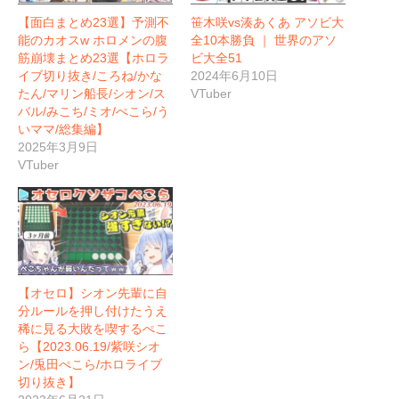
【面白まとめ23選】予測不
笹木咲vs湊あくあ アソビ大
能のカオスw ホロメンの腹
全10本勝負 ｜ 世界のアソ
筋崩壊まとめ23選【ホロラ
ビ大全51
イブ切り抜き/ころね/かな
2024年6月10日
たん/マリン船長/シオン/ス
VTuber
バル/みこち/ミオ/ぺこら/う
いママ/総集編】
2025年3月9日
VTuber
【オセロ】シオン先輩に自
分ルールを押し付けたうえ
稀に見る大敗を喫するぺこ
ら【2023.06.19/紫咲シオ
ン/兎田ぺこら/ホロライブ
切り抜き】