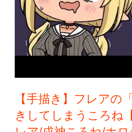
【手描き】フレアの
きしてしまうころね【
レア/戌神ころね/ホ