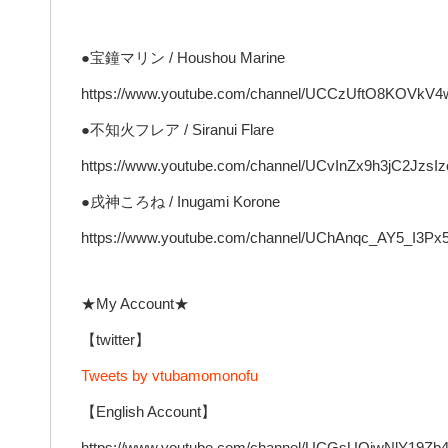
●宝鐘マリン / Houshou Marine
https://www.youtube.com/channel/UCCzUftO8KOVk
●不知火フレア / Siranui Flare
https://www.youtube.com/channel/UCvInZx9h3jC2Jzs
●戌神ころね / Inugami Korone
https://www.youtube.com/channel/UChAnqc_AY5_I3Px
★My Account★
【twitter】
Tweets by vtubamomonofu
【English Account】
https://www.youtube.com/channel/UCGsUOjwNlY19Z