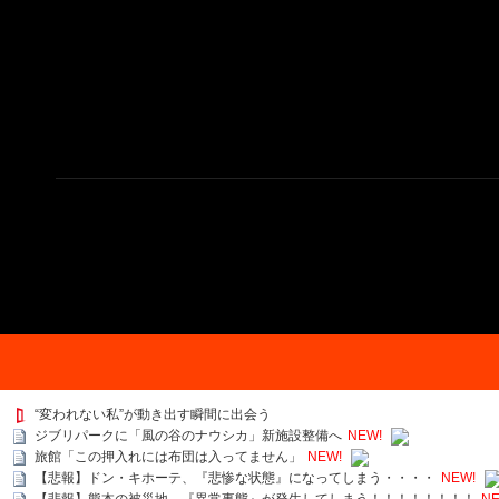
“変われない私”が動き出す瞬間に出会う
ジブリパークに「風の谷のナウシカ」新施設整備へ
NEW!
旅館「この押入れには布団は入ってません」
NEW!
【悲報】ドン・キホーテ、『悲惨な状態』になってしまう・・・・
NEW!
【悲報】熊本の被災地、『異常事態』が発生してしまう！！！！！！！！
NE