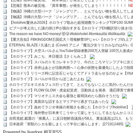
【悲報】熊本の被災地、『異常事態』が発生してしまう！！！！！！！！
NE
【物議】沖縄の大型パーク「ジャングリア」、とんでもない物を投入してし
【物議】沖縄の大型パーク「ジャングリア」、とんでもない物を投入してし
【hololive/夏休み2026】ホロライブ歌みた総視聴数ランキングTOP100 SUMMER SPECI
ビブーが考え出した謎の掛け声が面白すぎる【ホロライブEN翻訳切り抜き/古
The reason we have NO money! 🤯🥲 #tokiohotel #tomkaulitz #billkaulitz
【重大告知】FBKINGDOM王国拡大！情報解禁SPじゃい【ホロライブ/白上
ETERNAL BLAZE / 久遠たま (Cover) アニメ『魔法少女リリカルなのはA's』
【ホロライブ】大空スバルさんYouTube登録者数200万人突破 100万人達成
【ホロライブ】みこち、本日復活【さくらみこ】
【ホロライブ】スバルのトモコレキャラクリ、今のところマリンフブキに次ぐ
【ホロライブ】赤井はあとが活動再開へ！心身の状態を最優先にした上で段
【ホロドリ】リリース時に記念石じゃなくてアドトラ走らせるのかよｗ【Vtub
【ホロライブ】スバルが今日からぽこあだよね
ホロライブエキスポ＆フェス行ってきて、とんでもないことに気付いたんだ
【ホロライブ】FLOW GLOW・虎金妃笑虎、活動休止を発表 適応障害で療
【ホロライブ】マリオテニス大会も最強と最弱決めたら面白そうだな
【ホロライブ】真面目な話するとマリアやり過ぎではあったな
【ホロライブ】改めてラジオ体操の有能さを感じた【ホロライブ/hololive】
【ホロライブ】海外勢が日本来てこうやって楽しそうにしてるとなんかニコ
自民党総.裁選の「推薦人」に反日朝鮮壺議員が58人、裏金議員は21人 もう滅茶苦茶
日本政府「害獣のシカを殺しまくって半分に減らします」 [271912485]
Powered by livedoor 相互RSS