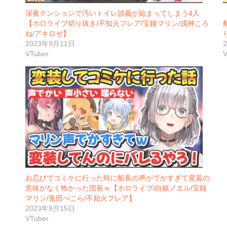
深夜テンションで汚いトイレ談義が始まってしまう4人
【ホロライブ切り抜き/不知火フレア/宝鐘マリン/戌神ころ
ね/アキロゼ】
2023年9月11日
VTuber
V
お忍びでコミケに行った時に船長の声がでかすぎて変装の
意味がなく怖かった団長ｗ【ホロライブ/白銀ノエル/宝鐘
マリン/兎田ぺこら/不知火フレア】
2023年9月15日
VTuber