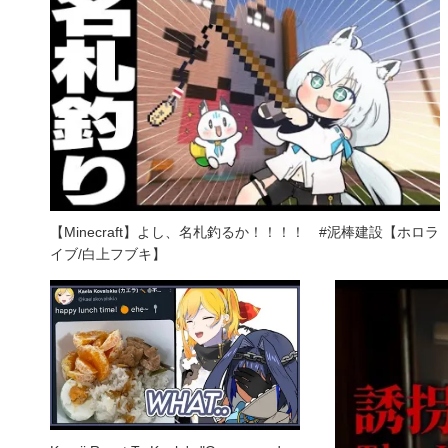
【Minecraft】よし、名札釣るか！！！！ #泥棒建設【ホロラ
イブ/白上フブキ】