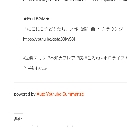
★End BGM★
「にこにこ子どもたち」／作（編）曲 ： クラウンジ
https://youtu.be/qsfa30Iw98I
#宝鐘マリン #不知火フレア #戌神ころね #ホロライブ #holol
き #もものふ
powered by
Auto Youtube Summarize
共有: