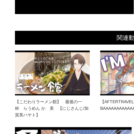
関連
【こだわりラーメン館】 最後の一
【AFTERTRAVE
杯 らうめん かゞ美 【にじさんじ/加
BAAAAAAAAAAA
賀美ハヤト】