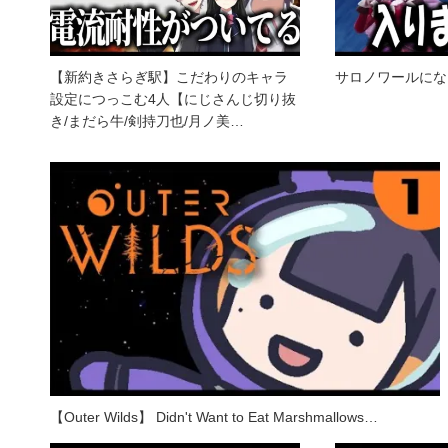
【新約きさらぎ駅】こだわりのキャラ
サロノワールにな
設定につっこむ4人【にじさんじ切り抜
き/まだら牛/剣持刀也/月ノ美…
【Outer Wilds】 Didn't Want to Eat Marshmallows…