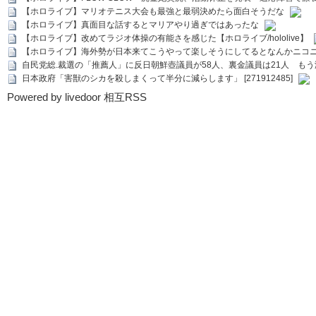
【ホロライブ】マリオテニス大会も最強と最弱決めたら面白そうだな
【ホロライブ】真面目な話するとマリアやり過ぎではあったな
【ホロライブ】改めてラジオ体操の有能さを感じた【ホロライブ/hololive】
【ホロライブ】海外勢が日本来てこうやって楽しそうにしてるとなんかニコ
自民党総.裁選の「推薦人」に反日朝鮮壺議員が58人、裏金議員は21人 もう滅茶苦茶
日本政府「害獣のシカを殺しまくって半分に減らします」 [271912485]
Powered by livedoor 相互RSS