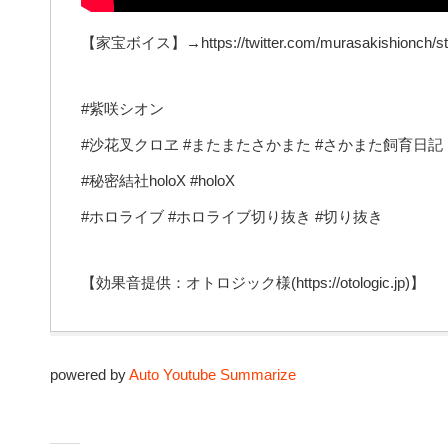
【家宝ボイス】→https://twitter.com/murasakishionch/st
#紫咲シオン
#沙花叉クロヱ #またまたさかまた #さかまた飼育日記
#秘密結社holoX #holoX
#ホロライブ #ホロライブ切り抜き #切り抜き
【効果音提供：オトロジック様(https://otologic.jp)】
powered by
Auto Youtube Summarize