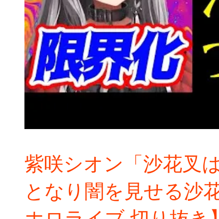
紫咲シオン「沙花叉
となり闇を見せる沙花
ホロライブ,切り抜き