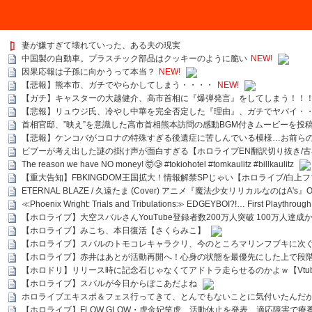
妻が嫌すぎて壊れていった、ある夫の現実
中国製の自動車。プラスチック部品はクッキーのように脆い
NEW!
因果応報は子孫に向かうって本当？
NEW!
【悲報】熊本市、ガチでやらかしてしまう・・・・
NEW!
【ガチ】キャスターの大越健介、高市首相に『爆弾発言』をしてしまう！！
【悲報】リュウジ氏、冷やし中華を完全否定した『理由』、ガチでヤバイ・
首相官邸、”映え”を意識した高市首相熊本訪問の感動BGM付きムービーを投
【悲報】ケンコバがコロナの特殊すぎる後遺症に苦しんでいる模様…お前ら
ビブーが考え出した謎の掛け声が面白すぎる【ホロライブEN翻訳切り抜き/古
The reason we have NO money! 🤯🥲 #tokiohotel #tomkaulitz #billkaulitz
【重大告知】FBKINGDOM王国拡大！情報解禁SPじゃい【ホロライブ/白上
ETERNAL BLAZE / 久遠たま (Cover) アニメ『魔法少女リリカルなのはA's』
≪Phoenix Wright: Trials and Tribulations≫ EDGEYBOI?!… First Playth
【ホロライブ】大空スバルさんYouTube登録者数200万人突破 100万人達成
【ホロライブ】みこち、本日復活【さくらみこ】
【ホロライブ】スバルのトモコレキャラクリ、今のところマリンフブキに次ぐ
【ホロライブ】赤井はあとが活動再開へ！心身の状態を最優先にした上で段
【ホロドリ】リリース時に記念石じゃなくてアドトラ走らせるのかよｗ【Vtub
【ホロライブ】スバルが今日からぽこあだよね
ホロライブエキスポ＆フェス行ってきて、とんでもないことに気付いたんだ
【ホロライブ】FLOW GLOW・虎金妃笑虎、活動休止を発表 適応障害で療