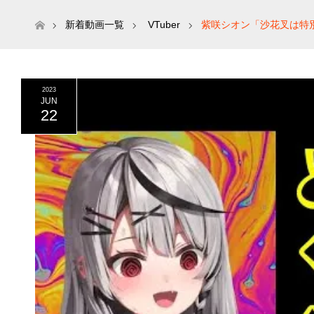
ホーム
新着動画一覧
VTuber
紫咲シオン「沙花叉は特
2023
JUN
22