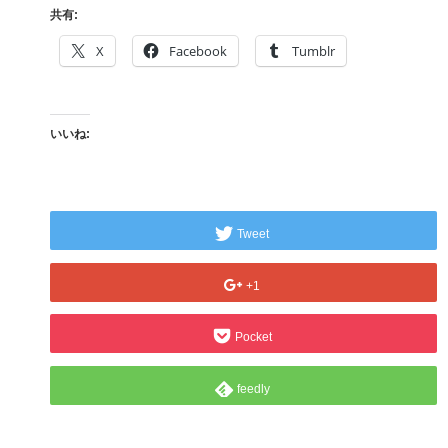
共有:
X
Facebook
Tumblr
いいね:
Tweet
+1
Pocket
feedly