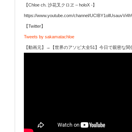
【Chloe ch. 沙花叉クロヱ – holoX -】
https://www.youtube.com/channel/UCIBY1ollUsauvVi
【Twitter】
Tweets by sakamatachloe
【動画元】→【世界のアソビ大全51】今日で親密な関