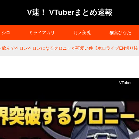
V速！ VTuberまとめ速報
シロ
ミライアカリ
月ノ美兎
猫宮ひなた
本飲んでペロンペロンになるクロニーが可愛い件【ホロライブEN切り抜
プライバシーポリシー
VTuber