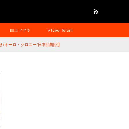
RSS
白上フブキ
VTuber forum
き/オーロ・クロニー/日本語翻訳】