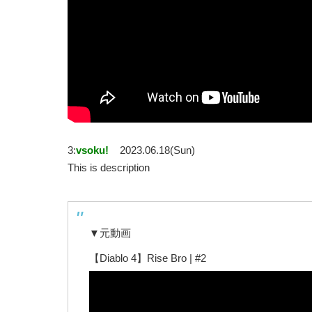
3:
vsoku!
2023.06.18(Sun)
This is description
▼元動画
【Diablo 4】Rise Bro | #2