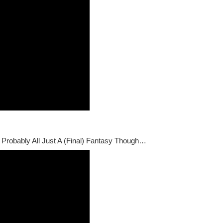
robably All Just A (Final) Fantasy Though…