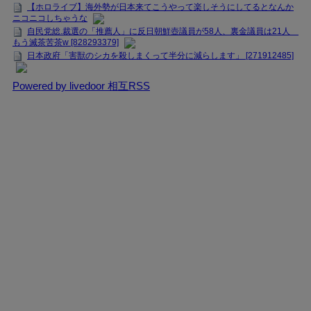
【ホロライブ】海外勢が日本来てこうやって楽しそうにしてるとなんか
ニコニコしちゃうな
自民党総.裁選の「推薦人」に反日朝鮮壺議員が58人、裏金議員は21人
もう滅茶苦茶w [828293379]
日本政府「害獣のシカを殺しまくって半分に減らします」 [271912485]
Powered by livedoor 相互RSS