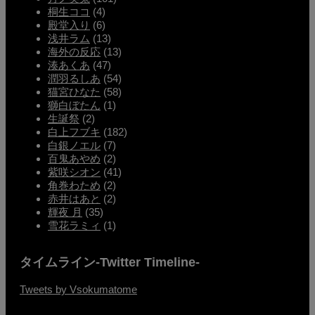
桐生ココ
(4)
殿堂入り
(6)
浅井ラム
(13)
海外の反応
(13)
湊あくあ
(47)
潤羽るしあ
(54)
猫宮ひなた
(58)
獅白ぼたん
(1)
生誕祭
(2)
白上フブキ
(182)
白銀ノエル
(7)
百鬼あやめ
(2)
紫咲シオン
(41)
角巻わため
(2)
赤井はあと
(2)
輝夜 月
(35)
雪花ラミィ
(1)
タイムライン-Twitter Timeline-
Tweets by Vsokumatome