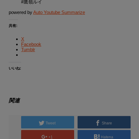
#鷹嶺ルイ
powered by
Auto Youtube Summarize
共有:
X
Facebook
Tumblr
いいね:
関連
Tweet
Share
+1
Hatena