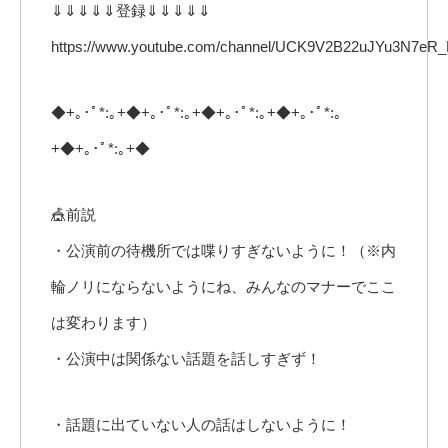
⇓⇓⇓⇓⇓登録⇓⇓⇓⇓⇓
https://www.youtube.com/channel/UCK9V2B22uJYu3N7eR_
◆+｡･ﾟ*:｡+◆+｡･ﾟ*:｡+◆+｡･ﾟ*:｡+◆+｡･ﾟ*:｡
+◆+｡･ﾟ*:｡+◆
🎪前説
・公演前の待機所では喋りすぎないように！（※内
輪ノリにならないようにね、みんなのマナーでここ
は変わります）
・公演中は関係ない話題を話しすぎず！
・話題に出ていない人の話はしないように！