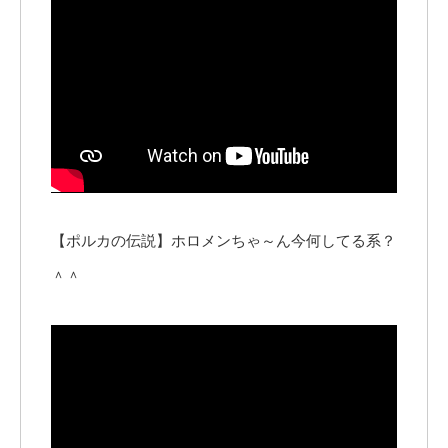
【ポルカの伝説】ホロメンちゃ～ん今何してる系？
＾＾