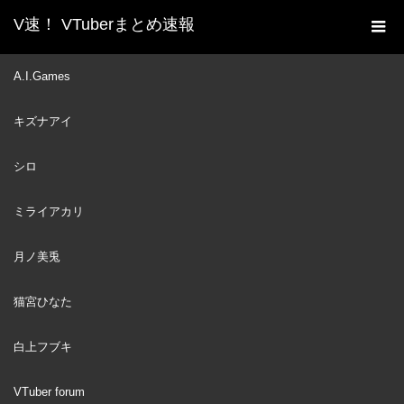
V速！ VTuberまとめ速報
新着動画一覧
VTuber
【ポルカの伝説】理想のキ
A.I.Games
ホーム
ャンプへ行ってきた！！！！！
キズナアイ
VTuber
2023
MAY
25
シロ
ミライアカリ
月ノ美兎
猫宮ひなた
白上フブキ
VTuber forum