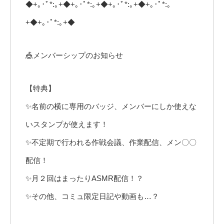
◆+｡･ﾟ*:｡+◆+｡･ﾟ*:｡+◆+｡･ﾟ*:｡+◆+｡･ﾟ*:｡
+◆+｡･ﾟ*:｡+◆
🎪メンバーシップのお知らせ
【特典】
✨名前の横に専用のバッジ、メンバーにしか使えな
いスタンプが使えます！
✨不定期で行われる作戦会議、作業配信、メン〇〇
配信！
✨月２回はまったりASMR配信！？
✨その他、コミュ限定日記や動画も…？