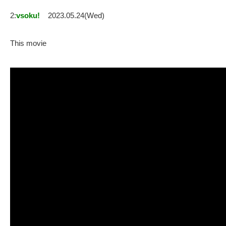
2:
vsoku!
2023.05.24(Wed)
This movie