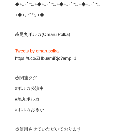
◆+｡･ﾟ*:｡+◆+｡･ﾟ*:｡+◆+｡･ﾟ*:｡+◆+｡･ﾟ*:｡
+◆+｡･ﾟ*:｡+◆
🎪尾丸ポルカ(Omaru Polka)
Tweets by omarupolka
https://t.co/ZHbuamiRjc?amp=1
🎪関連タグ
#ポルカ公演中
#尾丸ポルカ
#ポルカおるか
🎪使用させていただいております