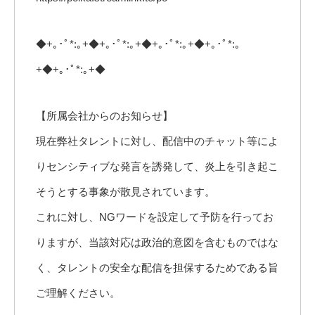
◆+｡･ﾟ*:｡+◆+｡･ﾟ*:｡+◆+｡･ﾟ*:｡+◆+｡･ﾟ*:｡
+◆+｡･ﾟ*:｡+◆
【所属会社からのお知らせ】
現在弊社タレントに対し、配信中のチャット等によ
りセンシティブな発言を誘発して、炎上を引き起こ
そうとする事象が散見されています。
これに対し、NGワードを設定して予防を行ってお
りますが、当該対応は政治的意図を含むものではな
く、タレントの安全な配信を担保するためである旨
ご理解ください。