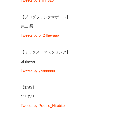
Tweets by shin_826
【プログラミングサポート】
井上 栞
Tweets by 5_24heyaaa
【ミックス・マスタリング】
Shibayan
Tweets by yaaaaaan
【動画】
ひとびと
Tweets by People_Hitobito