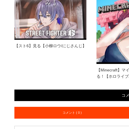
【スト6】見る【小柳ロウ/にじさんじ】
【Minecraf
る！【ホロライブ
コ
コメント ( 0 )