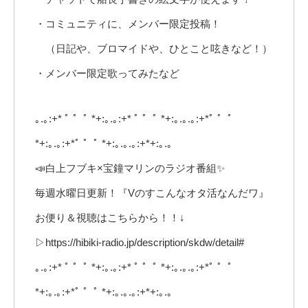
・コミュニティに、メンバー限定投稿！
（日記や、ブロマイドや、ひとこと呟きなど！）
・メンバー限定歌ってみたなど
｡.｡:+* ﾟ ゜ﾟ *+:｡.｡:+* ﾟ ゜ﾟ *+:｡.｡.｡:+*ﾟ ゜ﾟ
*+:｡.｡:+*ﾟ ゜ﾟ *+:｡.｡.｡:+*+:｡.｡
📣白上フブキ×宝鐘マリンのラジオ番組✨
毎週水曜日更新！『Vのすこんなオタ活なんだワ』
お便り＆視聴はこちらから！！↓
▷https://hibiki-radio.jp/description/skdw/detail#
｡.｡:+* ﾟ ゜ﾟ *+:｡.｡:+* ﾟ ゜ﾟ *+:｡.｡.｡:+*ﾟ ゜ﾟ
*+:｡.｡:+*ﾟ ゜ﾟ *+:｡.｡.｡:+*+:｡.｡