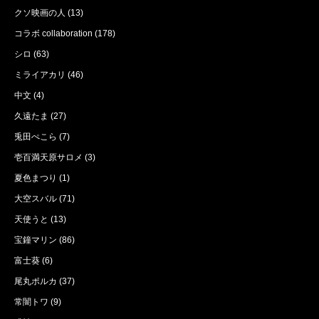
クソ映画の人
(13)
コラボ collaboration
(178)
シロ
(63)
ミライアカリ
(46)
中文
(4)
久遠たま
(27)
兎田ぺこら
(7)
壱百満天原サロメ
(3)
夏色まつり
(1)
大空スバル
(71)
天使うと
(13)
宝鐘マリン
(86)
富士葵
(6)
尾丸ポルカ
(37)
常闇トワ
(9)