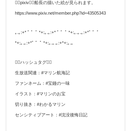
🏴‍☠️pixiv🏴‍☠️船長の描いた絵が見られます。
https://www.pixiv.net/member.php?id=43505343
｡.｡:+* ﾟ ゜ﾟ *+:｡.｡:+* ﾟ ゜ﾟ *+:｡.｡.｡:+*ﾟ ゜ﾟ
*+:｡.｡:+*ﾟ ゜ﾟ *+:｡.｡.｡:+*+:｡.｡
🏴‍☠️ハッシュタグ🏴‍☠️
生放送関連：#マリン航海記
ファンネーム：#宝鐘の一味
イラスト：#マリンのお宝
切り抜き：#わかるマリン
センシティブアート：#沈没後悔日記