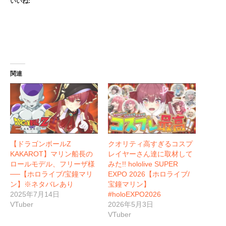
いいね:
関連
【ドラゴンボールZ
クオリティ高すぎるコスプ
KAKAROT】マリン船長の
レイヤーさん達に取材して
ロールモデル、フリーザ様
みた!! hololive SUPER
──【ホロライブ/宝鐘マリ
EXPO 2026【ホロライブ/
ン】※ネタバレあり
宝鐘マリン】
2025年7月14日
#holoEXPO2026
VTuber
2026年5月3日
VTuber