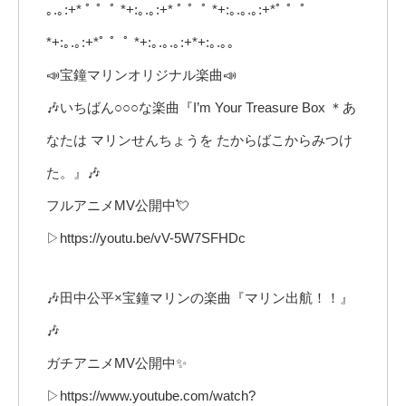
｡.｡:+* ﾟ ゜ﾟ *+:｡.｡:+* ﾟ ゜ﾟ *+:｡.｡.｡:+*ﾟ ゜ﾟ
*+:｡.｡:+*ﾟ ゜ﾟ *+:｡.｡.｡:+*+:｡.｡｡
📣宝鐘マリンオリジナル楽曲📣
🎶いちばん○○○な楽曲『I’m Your Treasure Box ＊あ
なたは マリンせんちょうを たからばこからみつけ
た。』🎶
フルアニメMV公開中💘
▷https://youtu.be/vV-5W7SFHDc
🎶田中公平×宝鐘マリンの楽曲『マリン出航！！』
🎶
ガチアニメMV公開中✨
▷https://www.youtube.com/watch?