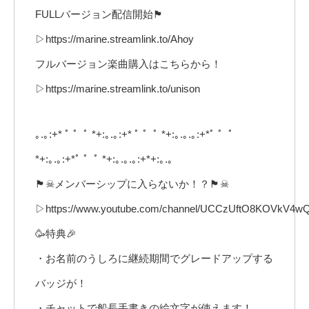
FULLバージョン配信開始🏴
▷https://marine.streamlink.to/Ahoy
フルバージョン楽曲購入はこちらから！
▷https://marine.streamlink.to/unison
｡.｡:+* ﾟ ゜ﾟ *+:｡.｡:+* ﾟ ゜ﾟ *+:｡.｡.｡:+*ﾟ ゜ﾟ
*+:｡.｡:+*ﾟ ゜ﾟ *+:｡.｡.｡:+*+:｡.｡
🏴☠メンバーシップに入らないか！？🏴☠
▷https://www.youtube.com/channel/UCCzUftO8KOVkV4wQ
🥳特典🎉
・お名前のうしろに継続期間でグレードアップする
バッジが！
・チャットで船長手書きの絵文字が使えます！