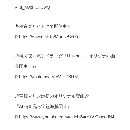
v=u_hUpHUTJwQ
各種音楽サイトにて配信中✨
▷https://cover.lnk.to/MarineSetSail
🎶視て聴く電子ドラッグ「Unison」 オリジナル曲
公開中！🎶
▷https://youtu.be/_VIeV_LZXHM
🎶宝鐘マリン最初のオリジナル楽曲🎶
『Ahoy!! 我ら宝鐘海賊団☆』
▷https://www.youtube.com/watch?v=e7VK3pne8N4