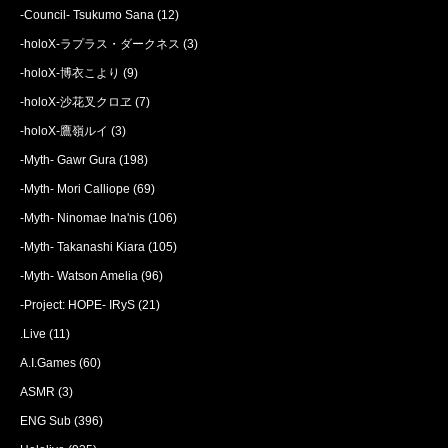
-Council- Tsukumo Sana
(12)
-holoX-ラプラス・ダークネス
(3)
-holoX-博衣こより
(9)
-holoX-沙花叉クロヱ
(7)
-holoX-鷹嶺ルイ
(3)
-Myth- Gawr Gura
(198)
-Myth- Mori Calliope
(69)
-Myth- Ninomae Ina'nis
(106)
-Myth- Takanashi Kiara
(105)
-Myth- Watson Amelia
(96)
-Project: HOPE- IRyS
(21)
.Live
(11)
A.I.Games
(60)
ASMR
(3)
ENG Sub
(396)