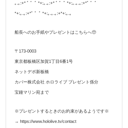
｡.｡:+* ﾟ ゜ﾟ *+:｡.｡:+* ﾟ ゜ﾟ *+:｡.｡.｡:+*ﾟ ゜ﾟ
*+:｡.｡:+*ﾟ ゜ﾟ *+:｡.｡.｡:+*+:｡.｡
船長へのお手紙やプレゼントはこちらへ🥺
〒173-0003
東京都板橋区加賀1丁目6番1号
ネットデポ新板橋
カバー株式会社 ホロライブ プレゼント係分
宝鐘マリン宛まで
※プレゼントするときのお約束があるようです※
→ https://www.hololive.tv/contact