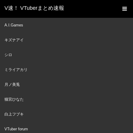
V速！ VTuberまとめ速報
新着動画一覧
VTuber
【マリメ2】大会コースや
A.I.Games
ホーム
難しいコースやってみっか！！！【ホロライブ/宝鐘マリン】
キズナアイ
VTuber
2023
MAY
07
シロ
ミライアカリ
月ノ美兎
猫宮ひなた
白上フブキ
VTuber forum