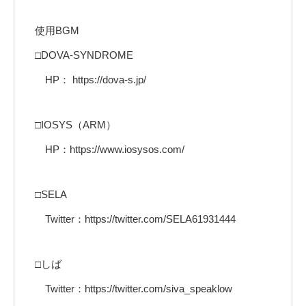
使用BGM
□DOVA-SYNDROME
HP： https://dova-s.jp/
□IOSYS（ARM）
HP：https://www.iosysos.com/
□SELA
Twitter：https://twitter.com/SELA61931444
□しば
Twitter：https://twitter.com/siva_speaklow