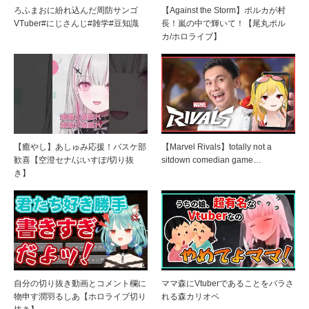
ろふまおに紛れ込んだ周防サンゴ
【Against the Storm】ポルカが村
VTuber#にじさんじ#雑学#豆知識
長！嵐の中で輝いて！【尾丸ポル
カ/ホロライブ】
【癒やし】あしゅみ応援！バスケ部
【Marvel Rivals】totally not a
歓喜【空澄セナ/ぶいすぽ/切り抜
sitdown comedian game…
き】
自分の切り抜き動画とコメント欄に
ママ森にVtuberであることをバラさ
物申す潤羽るしあ【ホロライブ切り
れる森カリオペ