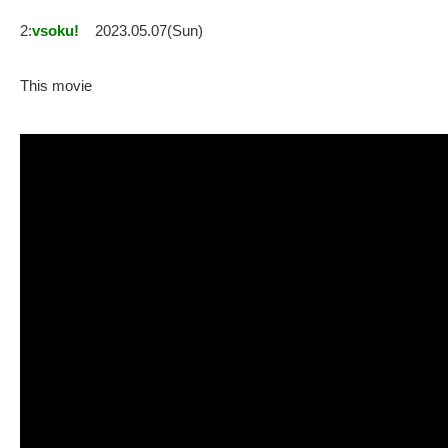
2:
vsoku!
2023.05.07(Sun)
This movie