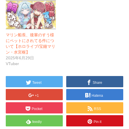
マリン船長、後輩のすう様
にペットにされてる件につ
いて【ホロライブ/宝鐘マリ
ン・水宮枢】
2025年6月29日
VTuber
Tweet
Share
+1
Hatena
Pocket
RSS
feedly
Pin it