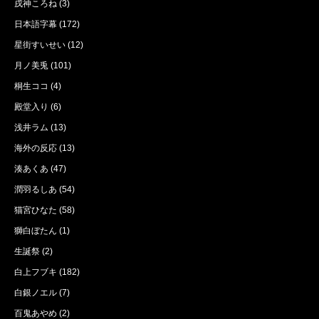
戌神ころね
(3)
日本語字幕
(172)
星街すいせい
(12)
月ノ美兎
(101)
桐生ココ
(4)
殿堂入り
(6)
浅井ラム
(13)
海外の反応
(13)
湊あくあ
(47)
潤羽るしあ
(54)
猫宮ひなた
(58)
獅白ぼたん
(1)
生誕祭
(2)
白上フブキ
(182)
白銀ノエル
(7)
百鬼あやめ
(2)