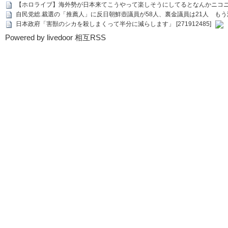
【ホロライブ】海外勢が日本来てこうやって楽しそうにしてるとなんかニコ
自民党総.裁選の「推薦人」に反日朝鮮壺議員が58人、裏金議員は21人 もう滅茶苦茶
日本政府「害獣のシカを殺しまくって半分に減らします」 [271912485]
Powered by livedoor 相互RSS