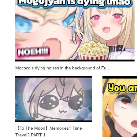
Mococo's dying noises in the background of Fu…
【To The Moon】Memories? Time
Travel? PART 1