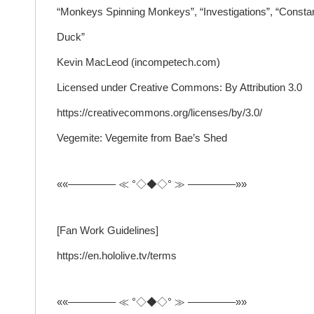
“Monkeys Spinning Monkeys”, “Investigations”, “Constanc
Duck”
Kevin MacLeod (incompetech.com)
Licensed under Creative Commons: By Attribution 3.0
https://creativecommons.org/licenses/by/3.0/
Vegemite: Vegemite from Bae’s Shed
««————– ≪ °◇◆◇° ≫ ————–»»
[Fan Work Guidelines]
https://en.hololive.tv/terms
««————– ≪ °◇◆◇° ≫ ————–»»