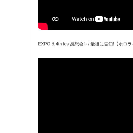
EXPO & 4th fes 感想会✨ / 最後に告知!【ホ