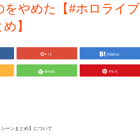
のをやめた【#ホロライブ
とめ】
+1
Hatena
feedly
Pin it
白シーンまとめ】について