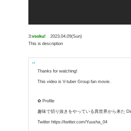
3:
vsoku!
2023.04.09(Sun)
This is description
Thanks for watching!
This video is V-tuber Group fan movie.
✿ Profile
趣味で切り抜きをやっている異世界から来た Direc
Twitter https://twitter.com/Yuusha_04