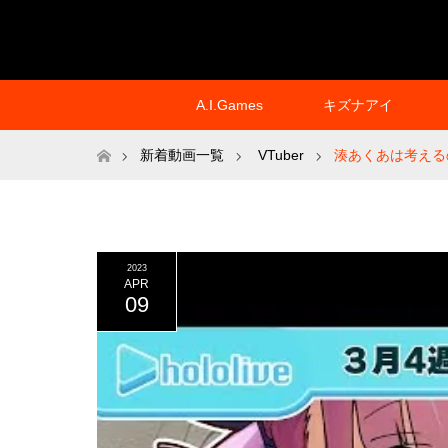
A.I.Games
キズナアイ
ホーム
新着動画一覧
VTuber
湊あくあは考える
2023
APR
09