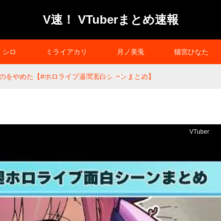
V速！ VTuberまとめ速報
シロ
ミライアカリ
月ノ美兎
猫宮ひなた
のをやめた【#ホロライブ週間面白シーンまとめ】
プライバシーポリシー
VTuber