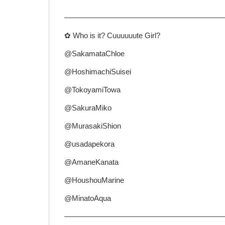
—————————————————————
✿ Who is it? Cuuuuuute Girl?
@SakamataChloe
@HoshimachiSuisei
@TokoyamiTowa
@SakuraMiko
@MurasakiShion
@usadapekora
@AmaneKanata
@HoushouMarine
@MinatoAqua
—————————————————————