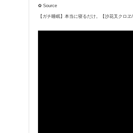
✿ Source
【ガチ睡眠】本当に寝るだけ。【沙花叉クロヱ