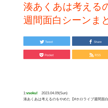
湊あくあは考える
週間面白シーンま
Tweet
Share
Pocket
RSS
1:
vsoku!
2023.04.09(Sun)
湊あくあは考えるのをやめた【#ホロライブ週間面