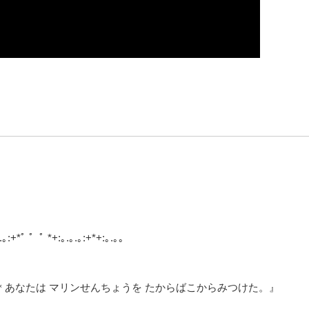
.｡:+*ﾟ ゜ﾟ *+:｡.｡.｡:+*+:｡.｡｡
re Box ＊あなたは マリンせんちょうを たからばこからみつけた。』