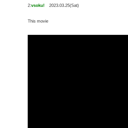
2:
vsoku!
2023.03.25(Sat)
This movie