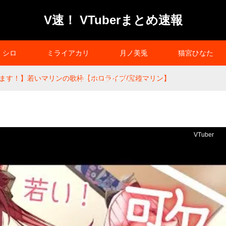
V速！ VTuberまとめ速報
シロ
ミライアカリ
月ノ美兎
猫宮ひなた
ます！】若いマリンの歌枠【ホロライブ/宝鐘マリン】
プライバシーポリシー
VTuber