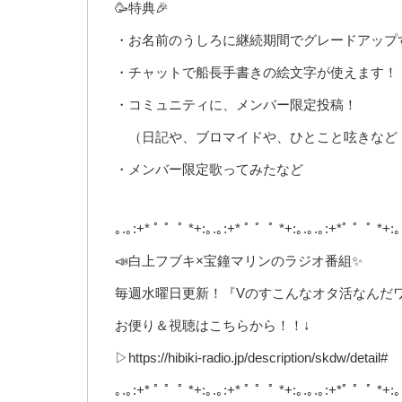
🥳特典🎉
・お名前のうしろに継続期間でグレードアップ
・チャットで船長手書きの絵文字が使えます！
・コミュニティに、メンバー限定投稿！
（日記や、ブロマイドや、ひとこと呟きなど
・メンバー限定歌ってみたなど
｡.｡:+* ﾟ ゜ﾟ *+:｡.｡:+* ﾟ ゜ﾟ *+:｡.｡.｡:+*ﾟ ゜ﾟ *+:｡
📣白上フブキ×宝鐘マリンのラジオ番組✨
毎週水曜日更新！『Vのすこんなオタ活なんだ
お便り＆視聴はこちらから！！↓
▷https://hibiki-radio.jp/description/skdw/detail#
｡.｡:+* ﾟ ゜ﾟ *+:｡.｡:+* ﾟ ゜ﾟ *+:｡.｡.｡:+*ﾟ ゜ﾟ *+:｡