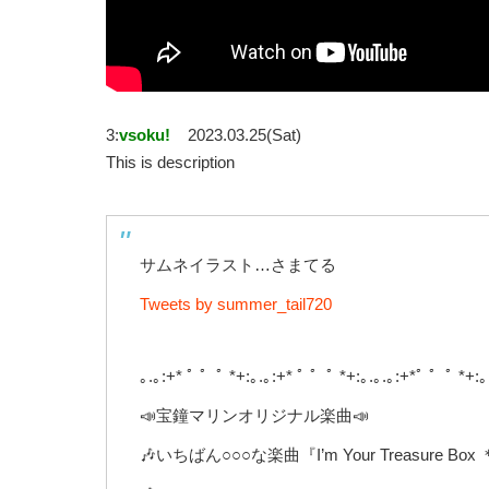
3:
vsoku!
2023.03.25(Sat)
This is description
サムネイラスト…さまてる
Tweets by summer_tail720
｡.｡:+* ﾟ ゜ﾟ *+:｡.｡:+* ﾟ ゜ﾟ *+:｡.｡.｡:+*ﾟ ゜ﾟ *+:｡
📣宝鐘マリンオリジナル楽曲📣
🎶いちばん○○○な楽曲『I’m Your Treasu