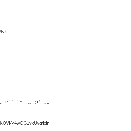
8N4
.｡:+*ﾟ ゜ﾟ *+:｡.｡.｡:+*+:｡.｡
O8KOVkV4wQG1vkUvg/join