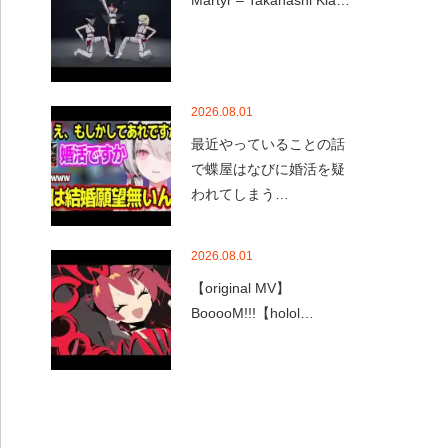
Martyr – Takanashi Kia…
2026.08.01
最近やっていることの話
で蝶屋はなびに婚活を疑
われてしまう…
2026.08.01
【original MV】
BooooM!!!【holol…