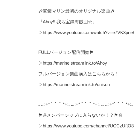
🎶宝鐘マリン最初のオリジナル楽曲🎶
『Ahoy!! 我ら宝鐘海賊団☆』
▷https://www.youtube.com/watch?v=e7VK3pne
FULLバージョン配信開始🏴
▷https://marine.streamlink.to/Ahoy
フルバージョン楽曲購入はこちらから！
▷https://marine.streamlink.to/unison
｡.｡:+* ﾟ ゜ﾟ *+:｡.｡:+* ﾟ ゜ﾟ *+:｡.｡.｡:+*ﾟ ゜ﾟ *+:｡
🏴☠メンバーシップに入らないか！？🏴☠
▷https://www.youtube.com/channel/UCCzUft