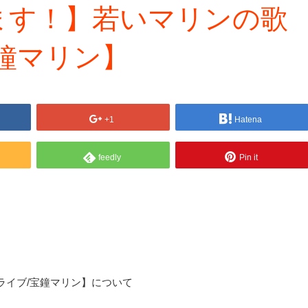
ます！】若いマリンの歌
鐘マリン】
+1
Hatena
feedly
Pin it
ライブ/宝鐘マリン】について