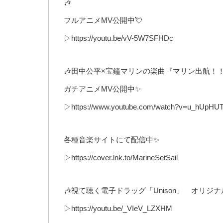
🎶
フルアニメMV公開中💘
▷https://youtu.be/vV-5W7SFHDc
🎶田中公平×宝鐘マリンの楽曲『マリン出航！！
ガチアニメMV公開中✨
▷https://www.youtube.com/watch?v=u_hUpH
各種音楽サイトにて配信中✨
▷https://cover.lnk.to/MarineSetSail
🎶視て聴く電子ドラッグ「Unison」 オリジナ
▷https://youtu.be/_VIeV_LZXHM