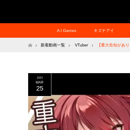
A.I.Games
キズナアイ
ホーム
新着動画一覧
VTuber
【重大告知があり
2023
MAR
25