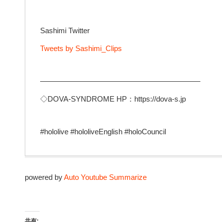
Sashimi Twitter
Tweets by Sashimi_Clips
—————————————————————–
◇DOVA-SYNDROME HP：https://dova-s.jp
#hololive​ #hololiveEnglish​ #holoCouncil
powered by
Auto Youtube Summarize
共有: