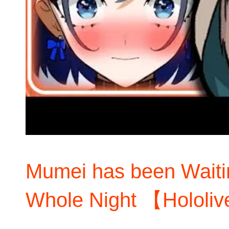
Mumei has been Waitin
Whole Night 【Holol