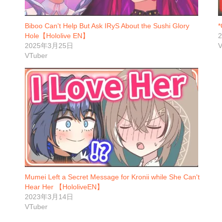
Biboo Can't Help But Ask IRyS About the Sushi Glory
*
Hole【Hololive EN】
2025年3月25日
V
VTuber
Mumei Left a Secret Message for Kronii while She Can't
Hear Her 【HololiveEN】
2023年3月14日
VTuber