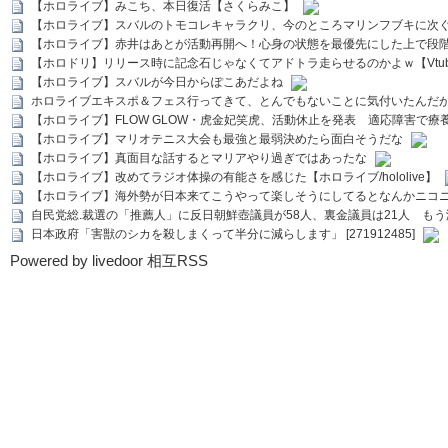
【ホロライブ】みこち、本日復活【さくらみこ】
【ホロライブ】スバルのトモコレキャラクリ、今のところマリンフブキに次ぐ
【ホロライブ】赤井はあとが活動再開へ！心身の状態を最優先にした上で段
【ホロドリ】リリース時に記念石じゃなくてアドトラ走らせるのかよｗ【Vtub
【ホロライブ】スバルが今日からぽこあだよね
ホロライブエキスポ＆フェス行ってきて、とんでもないことに気付いたんだ
【ホロライブ】FLOW GLOW・虎金妃笑虎、活動休止を発表 適応障害で療
【ホロライブ】マリオテニス大会も最強と最弱決めたら面白そうだな
【ホロライブ】真面目な話するとマリアやり過ぎではあったな
【ホロライブ】改めてラジオ体操の有能さを感じた【ホロライブ/hololive】
【ホロライブ】海外勢が日本来てこうやって楽しそうにしてるとなんかニコ
自民党総.裁選の「推薦人」に反日朝鮮壺議員が58人、裏金議員は21人 もう滅茶苦茶
日本政府「害獣のシカを殺しまくって半分に減らします」 [271912485]
Powered by livedoor 相互RSS