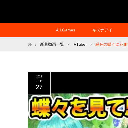
A.I.Games
キズナアイ
ホーム
新着動画一覧
VTuber
緑色の蝶々に花ま
2023
FEB
27