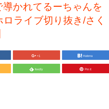
で導かれてるーちゃんを
ホロライブ切り抜き/さく
】
+1
Hatena
feedly
Pin it