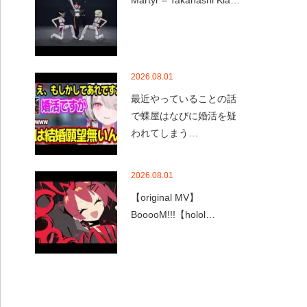
Martyr – Takanashi Kia…
2026.08.01
最近やっていることの話
で蝶屋はなびに婚活を疑
われてしまう…
2026.08.01
【original MV】
BooooM!!!【holol…