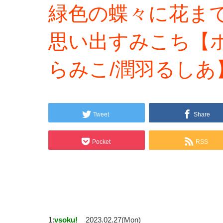
緑色の蝶々に花ま
思い出すみこち【
らみこ/潤羽るしあ
Tweet
Share
Pocket
RSS
1:
vsoku!
2023.02.27(Mon)