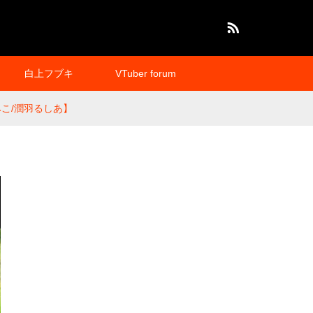
RSS
白上フブキ
VTuber forum
こ/潤羽るしあ】