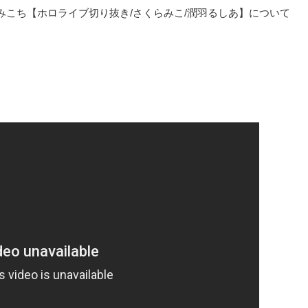
こち【ホロライブ切り抜き/さくらみこ/潤羽るしあ】について