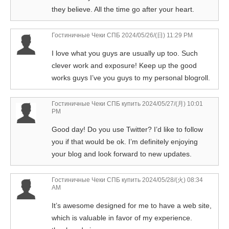
they believe. All the time go after your heart.
Гостиничные Чеки СПБ
2024/05/26/(日) 11:29 PM
I love what you guys are usually up too. Such
clever work and exposure! Keep up the good
works guys I’ve you guys to my personal blogroll.
Гостиничные Чеки СПБ купить
2024/05/27/(月) 10:01
PM
Good day! Do you use Twitter? I’d like to follow
you if that would be ok. I’m definitely enjoying
your blog and look forward to new updates.
Гостиничные Чеки СПБ купить
2024/05/28/(火) 08:34
AM
It’s awesome designed for me to have a web site,
which is valuable in favor of my experience.