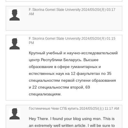
F. Skorina Gomel State University
2024/05/20/(月) 03:17
AM
F. Skorina Gomel State University
2024/05/20/(月) 01:15
PM
Крупный учебный и научно-исследовательский
центр Республики Беларусь. Высшее
образование в сфере гуманитарных и
естественных наук на 12 факультетах по 35
специальностям первой ступени образования
и 22 специальностям второй, 69
специализациям.
Гостиничные Чеки СПБ купить
2024/05/25/(土) 11:17 AM
Hey There. I found your blog using msn. This is
an extremely well written article. I will be sure to