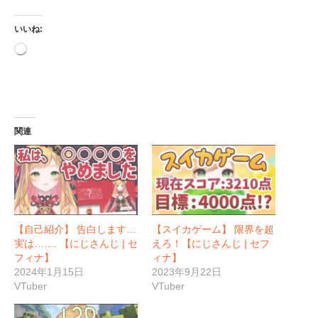
いいね:
読
み
込
み
中…
関連
【自己紹介】 告白します…
【スイカゲーム】 限界を超
実は……. 【にじさんじ | セ
えろ！【にじさんじ | セフ
フィナ】
ィナ】
2024年1月15日
2023年9月22日
VTuber
VTuber