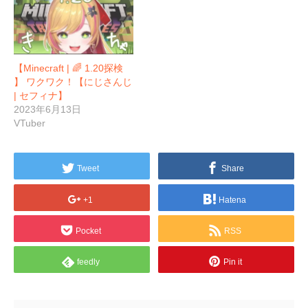
【Minecraft | 🌈 1.20探検
】 ワクワク！【にじさんじ
| セフィナ】
2023年6月13日
VTuber
Tweet
Share
+1
Hatena
Pocket
RSS
feedly
Pin it