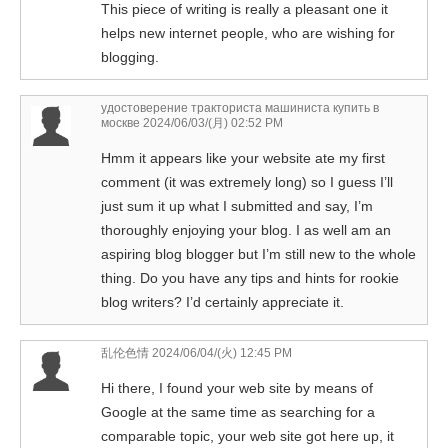
This piece of writing is really a pleasant one it
helps new internet people, who are wishing for
blogging.
удостоверение тракториста машиниста купить в
москве
2024/06/03/(月) 02:52 PM
Hmm it appears like your website ate my first
comment (it was extremely long) so I guess I’ll
just sum it up what I submitted and say, I’m
thoroughly enjoying your blog. I as well am an
aspiring blog blogger but I’m still new to the whole
thing. Do you have any tips and hints for rookie
blog writers? I’d certainly appreciate it.
乱伦色情
2024/06/04/(火) 12:45 PM
Hi there, I found your web site by means of
Google at the same time as searching for a
comparable topic, your web site got here up, it