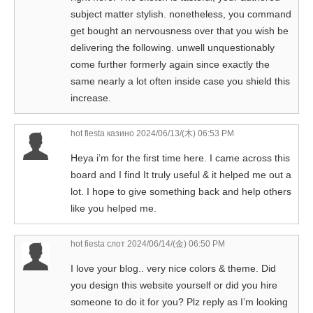
subject matter stylish. nonetheless, you command
get bought an nervousness over that you wish be
delivering the following. unwell unquestionably
come further formerly again since exactly the
same nearly a lot often inside case you shield this
increase.
hot fiesta казино
2024/06/13/(木) 06:53 PM
Heya i’m for the first time here. I came across this
board and I find It truly useful & it helped me out a
lot. I hope to give something back and help others
like you helped me.
hot fiesta слот
2024/06/14/(金) 06:50 PM
I love your blog.. very nice colors & theme. Did
you design this website yourself or did you hire
someone to do it for you? Plz reply as I’m looking