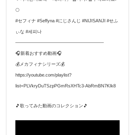
🌕
#セフィナ #Seffyna​ #にじさんじ​ #NIJISANJI​ #せふ
ぃな #세피나​​
———————————————————–
🎧新着おすすめ動画🎧
💰メカフィナシリーズ💰
https://youtube.com/playlist?
list=PLVkryDuTSzpPGmRsXHTc3-AbRmBN7KIk8
🎵歌ってみた動画のコレクション🎵