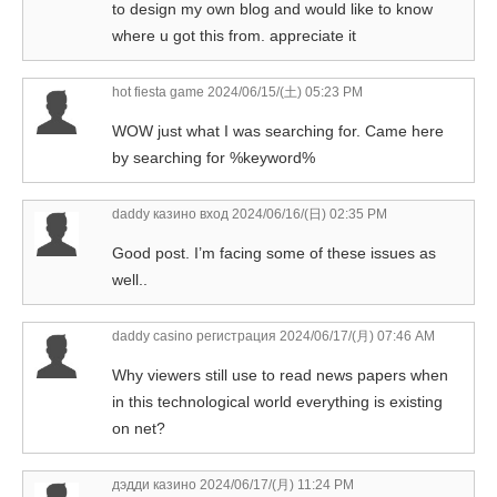
to design my own blog and would like to know
where u got this from. appreciate it
hot fiesta game
2024/06/15/(土) 05:23 PM
WOW just what I was searching for. Came here
by searching for %keyword%
daddy казино вход
2024/06/16/(日) 02:35 PM
Good post. I’m facing some of these issues as
well..
daddy casino регистрация
2024/06/17/(月) 07:46 AM
Why viewers still use to read news papers when
in this technological world everything is existing
on net?
дэдди казино
2024/06/17/(月) 11:24 PM