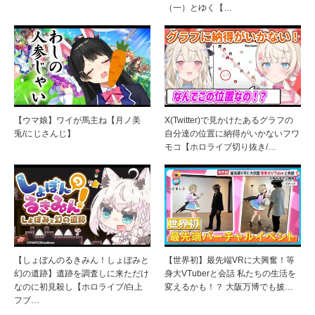
（一）とゆく【…
【ウマ娘】ワイが馬主ね【月ノ美
X(Twitter)で見かけたあるグラフの
兎/にじさんじ】
自分達の位置に納得がいかないフワ
モコ【ホロライブ切り抜き/…
【しょぼんのるきみん！しょぼみと
【世界初】最先端VRに大興奮！等
幻の遺跡】遺跡を調査しに来ただけ
身大VTuberと会話 私たちの生活を
なのに初見殺し【ホロライブ/白上
変えるかも！？ 大阪万博でも披…
フブ…