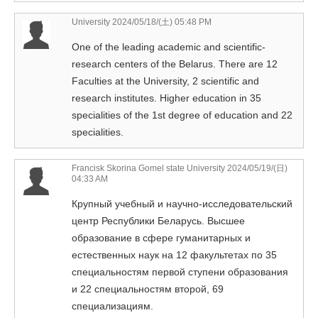
University
2024/05/18/(土) 05:48 PM
One of the leading academic and scientific-
research centers of the Belarus. There are 12
Faculties at the University, 2 scientific and
research institutes. Higher education in 35
specialities of the 1st degree of education and 22
specialities.
Francisk Skorina Gomel state University
2024/05/19/(日)
04:33 AM
Крупный учебный и научно-исследовательский
центр Республики Беларусь. Высшее
образование в сфере гуманитарных и
естественных наук на 12 факультетах по 35
специальностям первой ступени образования
и 22 специальностям второй, 69
специализациям.