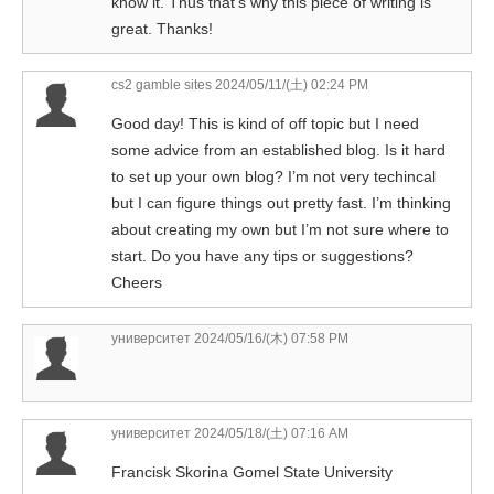
know it. Thus that’s why this piece of writing is
great. Thanks!
cs2 gamble sites
2024/05/11/(土) 02:24 PM
Good day! This is kind of off topic but I need
some advice from an established blog. Is it hard
to set up your own blog? I’m not very techincal
but I can figure things out pretty fast. I’m thinking
about creating my own but I’m not sure where to
start. Do you have any tips or suggestions?
Cheers
университет
2024/05/16/(木) 07:58 PM
университет
2024/05/18/(土) 07:16 AM
Francisk Skorina Gomel State University