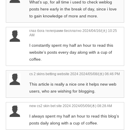
What’s up, for all time i used to check weblog
posts here early in the break of day, since i love
to gain knowledge of more and more.
глаз бога телеграмм бесплатно
2024/04/16/(火) 10:25
AM
I constantly spent my half an hour to read this
website’s posts every day along with a cup of
coffee.
cs 2 skins betting website 2024
2024/05/08/(水) 06:46 PM
This article is really a nice one it helps new web
users, who are wishing for blogging.
new cs2 skin bet site 2024
2024/05/09/(木) 08:28 AM
I always spent my half an hour to read this blog’s
posts daily along with a cup of coffee.