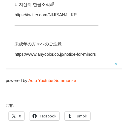
니지산지 한글소식🌈
https://twitter.com/NIJISANJI_KR
———————————————————–
未成年の方々へのご注意
https://www.anycolor.co.jp/notice-for-minors
powered by
Auto Youtube Summarize
共有:
X
Facebook
Tumblr