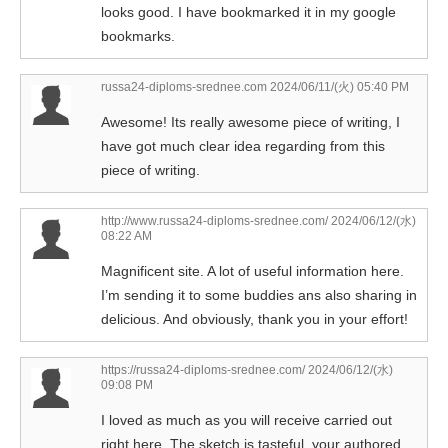
looks good. I have bookmarked it in my google
bookmarks.
russa24-diploms-srednee.com
2024/06/11/(火) 05:40 PM
Awesome! Its really awesome piece of writing, I
have got much clear idea regarding from this
piece of writing.
http://www.russa24-diploms-srednee.com/
2024/06/12/(水)
08:22 AM
Magnificent site. A lot of useful information here.
I’m sending it to some buddies ans also sharing in
delicious. And obviously, thank you in your effort!
https://russa24-diploms-srednee.com/
2024/06/12/(水)
09:08 PM
I loved as much as you will receive carried out
right here. The sketch is tasteful, your authored