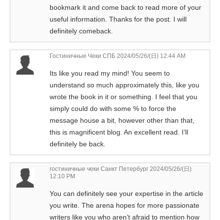
bookmark it and come back to read more of your
useful information. Thanks for the post. I will
definitely comeback.
Гостиничные Чеки СПБ
2024/05/26/(日) 12:44 AM
Its like you read my mind! You seem to
understand so much approximately this, like you
wrote the book in it or something. I feel that you
simply could do with some % to force the
message house a bit, however other than that,
this is magnificent blog. An excellent read. I’ll
definitely be back.
гостиничные чеки Санкт Петербург
2024/05/26/(日)
12:10 PM
You can definitely see your expertise in the article
you write. The arena hopes for more passionate
writers like you who aren’t afraid to mention how