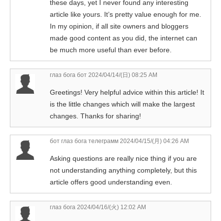
these days, yet I never found any interesting
article like yours. It’s pretty value enough for me.
In my opinion, if all site owners and bloggers
made good content as you did, the internet can
be much more useful than ever before.
глаз бога бот
2024/04/14/(日) 08:25 AM
Greetings! Very helpful advice within this article! It
is the little changes which will make the largest
changes. Thanks for sharing!
бот глаз бога телеграмм
2024/04/15/(月) 04:26 AM
Asking questions are really nice thing if you are
not understanding anything completely, but this
article offers good understanding even.
глаз бога
2024/04/16/(火) 12:02 AM