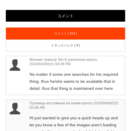
コメント
コメント ( 514 )
トラックバック ( 0 )
Молния трактор Тип-6 усиленная купить
2024/03/26/(火) 04:49 PM
No matter if some one searches for his required
thing, thus he/she wants to be available that in
detail, thus that thing is maintained over here.
Пуговицы костюмные на ножке купить
2024/04/08/(月)
05:08 AM
Hi just wanted to give you a quick heads up and
let you know a few of the images aren’t loading