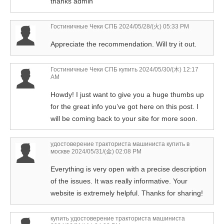
thanks admin
Гостиничные Чеки СПБ
2024/05/28/(火) 05:33 PM
Appreciate the recommendation. Will try it out.
Гостиничные Чеки СПБ купить
2024/05/30/(木) 12:17
AM
Howdy! I just want to give you a huge thumbs up
for the great info you’ve got here on this post. I
will be coming back to your site for more soon.
удостоверение тракториста машиниста купить в
москве
2024/05/31/(金) 02:08 PM
Everything is very open with a precise description
of the issues. It was really informative. Your
website is extremely helpful. Thanks for sharing!
купить удостоверение тракториста машиниста