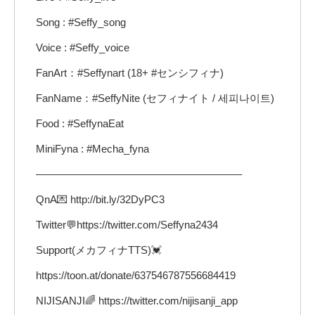
Song : #Seffy_song
Voice : #Seffy_voice
FanArt：#Seffynart (18+ #センシフィナ)
FanName：#SeffyNite (セフィナイト / 세피나이트)
Food : #SeffynaEat
MiniFyna : #Mecha_fyna
———————————————————–
QnA💌 http://bit.ly/32DyPC3
Twitter💬https://twitter.com/Seffyna2434
Support(メカフィナTTS)💓
https://toon.at/donate/637546787556684419
NIJISANJI🌈 https://twitter.com/nijisanji_app