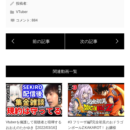
投稿者:
VTuber
コメント:
884
関連動画一覧
Vtuberを擁護して視聴者と喧嘩する
#3 フリーザ編⁉完全初見のおドラゴ
おおえのたかゆき【2022/03/16】
ンボールZ:KAKAROT！ お嬢様