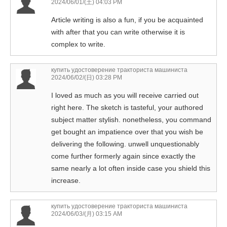
2024/06/01/(土) 04:03 PM
Article writing is also a fun, if you be acquainted
with after that you can write otherwise it is
complex to write.
купить удостоверение тракториста машиниста
2024/06/02/(日) 03:28 PM
I loved as much as you will receive carried out
right here. The sketch is tasteful, your authored
subject matter stylish. nonetheless, you command
get bought an impatience over that you wish be
delivering the following. unwell unquestionably
come further formerly again since exactly the
same nearly a lot often inside case you shield this
increase.
купить удостоверение тракториста машиниста
2024/06/03/(月) 03:15 AM