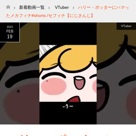
新着動画一覧
VTuber
ハリー・ポッターにハマっ
ホーム
たメカフィナ#shorts /セフィナ【にじさんじ】
VTuber
2023
FEB
19