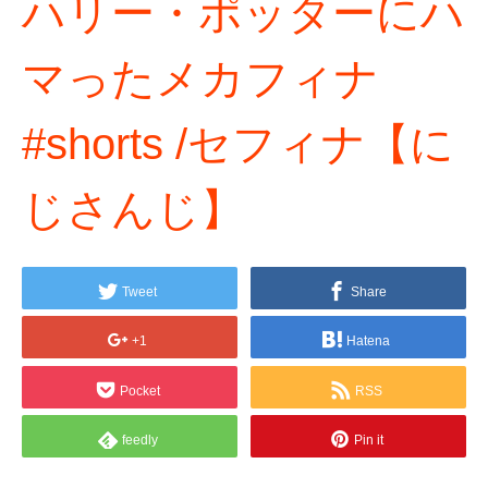
ハリー・ポッターにハ
マったメカフィナ
#shorts /セフィナ【に
じさんじ】
Tweet
Share
+1
Hatena
Pocket
RSS
feedly
Pin it