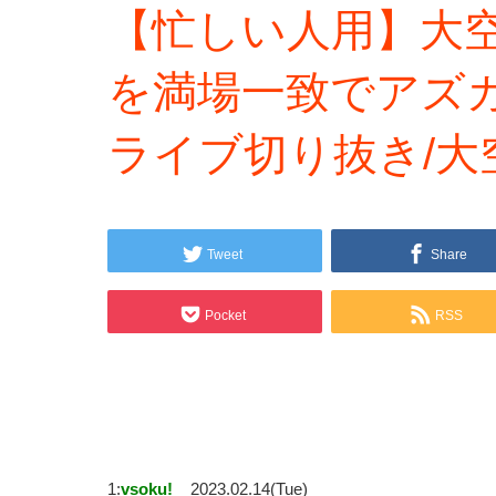
【忙しい人用】大
を満場一致でアズ
ライブ切り抜き/大
Tweet
Share
Pocket
RSS
1:
vsoku!
2023.02.14(Tue)