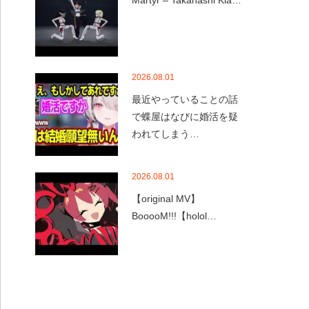
Martyr – Takanashi Kia…
2026.08.01
最近やっていることの話
で蝶屋はなびに婚活を疑
われてしまう…
2026.08.01
【original MV】
BooooM!!!【holol…