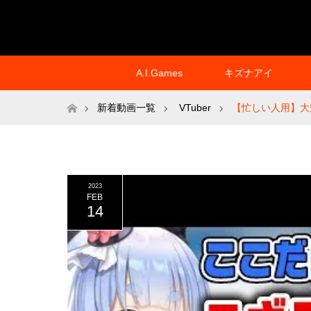
A.I.Games
キズナアイ
ホーム
新着動画一覧
VTuber
【忙しい人用】大
2023
FEB
14