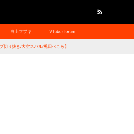
RSS
白上フブキ
VTuber forum
切り抜き/大空スバル/兎田ぺこら】