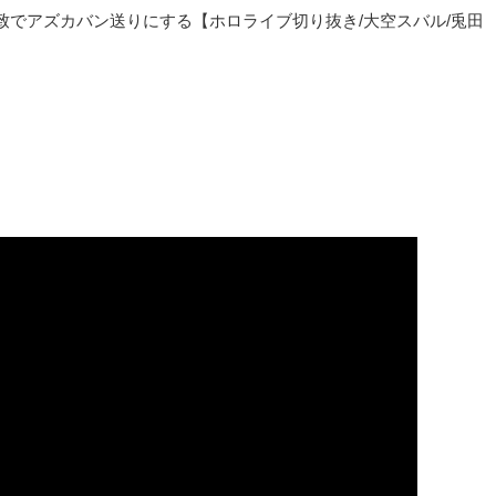
でアズカバン送りにする【ホロライブ切り抜き/大空スバル/兎田