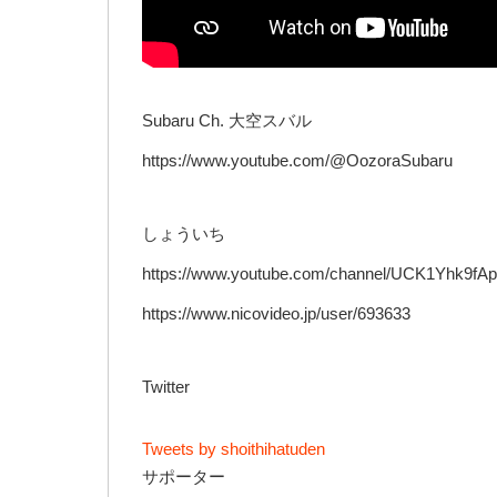
Subaru Ch. 大空スバル
https://www.youtube.com/@OozoraSubaru
しょういち
https://www.youtube.com/channel/UCK1Yhk9
https://www.nicovideo.jp/user/693633
Twitter
Tweets by shoithihatuden
サポーター