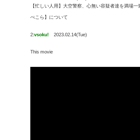
【忙しい人用】大空警察、心無い容疑者達を満場一致
ぺこら】について
2:
vsoku!
2023.02.14(Tue)
This movie