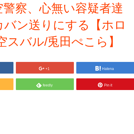
空警察、心無い容疑者達
カバン送りにする【ホロ
空スバル/兎田ぺこら】
+1
Hatena
feedly
Pin it