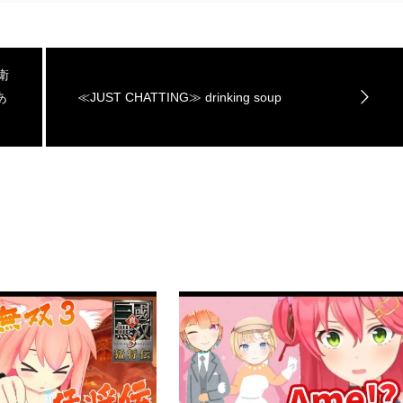
衛
あ
≪JUST CHATTING≫ drinking soup