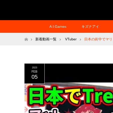
A.I.Games
キズナアイ
ホーム
新着動画一覧
VTuber
日本の街中でマリン
2023
FEB
05