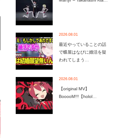
Martyr – Takanashi Kia…
2026.08.01
最近やっていることの話
で蝶屋はなびに婚活を疑
われてしまう…
2026.08.01
【original MV】
BooooM!!!【holol…