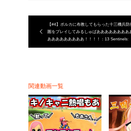
【#4】ポルカに布教してもらった十三機兵防
圏をプレイしてみるしゅばああああああああ
あああああああああ！！！！：13 Sentinels:
Aegis Rim【ネタバレあり】
関連動画一覧