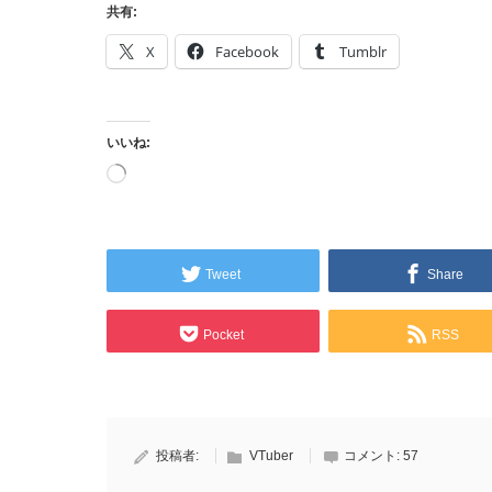
共有:
X
Facebook
Tumblr
いいね:
読
み
込
み
中…
Tweet
Share
Pocket
RSS
投稿者:
VTuber
コメント:
57