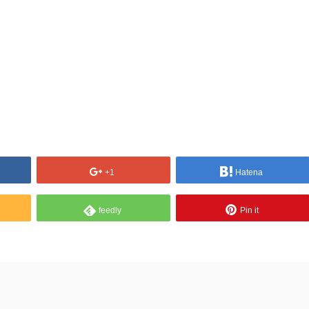
+1
Hatena
feedly
Pin it