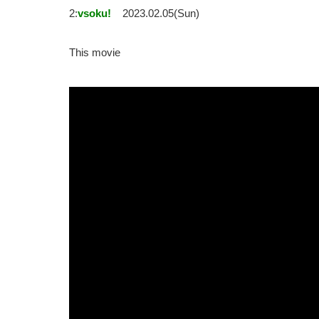
2:
vsoku!
2023.02.05(Sun)
This movie