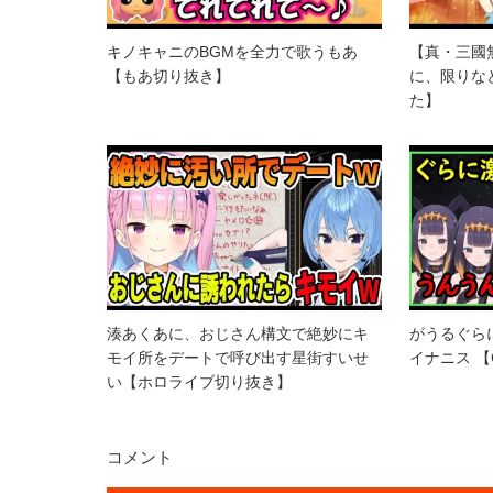
キノキャニのBGMを全力で歌うもあ
【真・三國
【もあ切り抜き】
に、限りな
た】
湊あくあに、おじさん構文で絶妙にキ
がうるぐら
モイ所をデートで呼び出す星街すいせ
イナニス 【Ga
い【ホロライブ切り抜き】
コメント