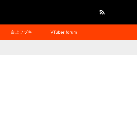
RSS
白上フブキ
VTuber forum