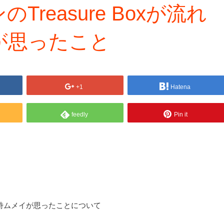
reasure Boxが流れ
が思ったこと
+1
Hatena
feedly
Pin it
て七詩ムメイが思ったことについて