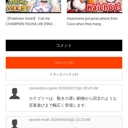
【Pokémon Violet】 Call me
Haachama got great advice from
CHAMPION FAUNA | #8 (FINA…
Coco when they hang…
コメント
コメント ( 2 )
トラックバック ( 0 )
connections game
2026/03/27/(金) 09:43 AM
カテゴリーは、動きの遅い動物から回文のような
言葉遊びまで幅広く登場します。
sprunki mods
2026/04/24/(金) 10:23 AM