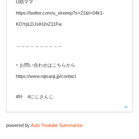
U助ママ
https://twitter.com/u_skeeep?s=21&t=04k1-
KOYpLDJslH2nZ11Fw
＿＿＿＿＿＿＿＿＿＿
▱ お問い合わせはこちらから
https://www.nijisanji.jp/contact
#叶 #にじさんじ
powered by
Auto Youtube Summarize