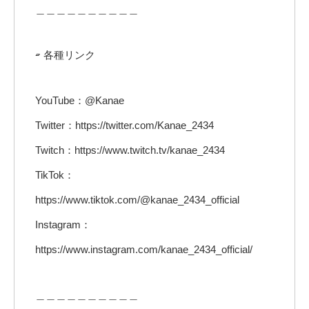
＿＿＿＿＿＿＿＿＿＿
▱ 各種リンク
YouTube：@Kanae
Twitter：https://twitter.com/Kanae_2434
Twitch：https://www.twitch.tv/kanae_2434
TikTok：
https://www.tiktok.com/@kanae_2434_official
Instagram：
https://www.instagram.com/kanae_2434_official/
＿＿＿＿＿＿＿＿＿＿