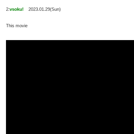
2:
vsoku!
2023.01.29(Sun)
This movie