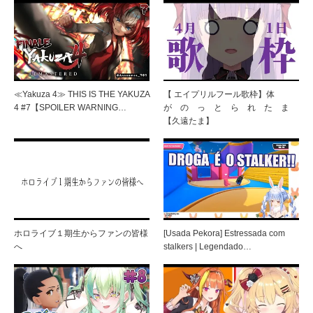
≪Yakuza 4≫ THIS IS THE YAKUZA
【 エイプリルフール歌枠】体
4 #7【SPOILER WARNING…
が の っ と ら れ た ま
【久遠たま】
ホロライブ１期生からファンの皆様
[Usada Pekora] Estressada com
へ
stalkers | Legendado…