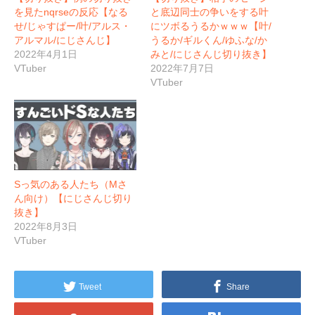
を見たnqrseの反応【なる
と底辺同士の争いをする叶
せ/じゃすぱー/叶/アルス・
にツボるうるかｗｗｗ【叶/
アルマル/にじさんじ】
うるか/ギルくん/ゆふな/か
2022年4月1日
みと/にじさんじ切り抜き】
VTuber
2022年7月7日
VTuber
Sっ気のある人たち（Mさ
ん向け）【にじさんじ切り
抜き】
2022年8月3日
VTuber
Tweet
Share