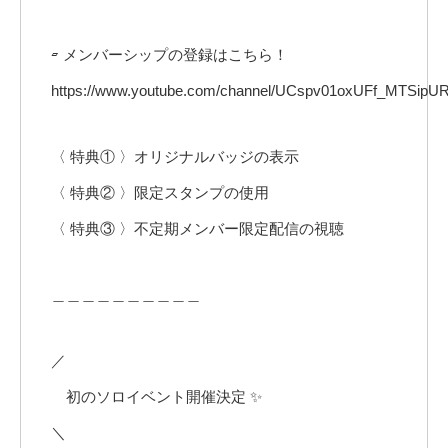
▱ メンバーシップの登録はこちら！
https://www.youtube.com/channel/UCspv01oxUFf_MTSipUR
〈 特典① 〉オリジナルバッジの表示
〈 特典② 〉限定スタンプの使用
〈 特典③ 〉不定期メンバー限定配信の視聴
＿＿＿＿＿＿＿＿＿＿
／
初のソロイベント開催決定 ✨
＼