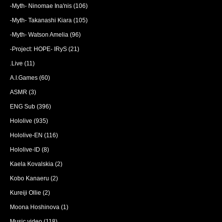
-Myth- Ninomae Ina'nis
(106)
-Myth- Takanashi Kiara
(105)
-Myth- Watson Amelia
(96)
-Project: HOPE- IRyS
(21)
.Live
(11)
A.I.Games
(60)
ASMR
(3)
ENG Sub
(396)
Hololive
(935)
Hololive-EN
(116)
Hololive-ID
(8)
Kaela Kovalskia
(2)
Kobo Kanaeru
(2)
Kureiji Ollie
(2)
Moona Hoshinova
(1)
Music video
(118)