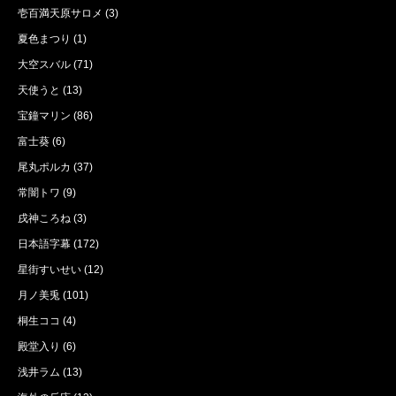
壱百満天原サロメ
(3)
夏色まつり
(1)
大空スバル
(71)
天使うと
(13)
宝鐘マリン
(86)
富士葵
(6)
尾丸ポルカ
(37)
常闇トワ
(9)
戌神ころね
(3)
日本語字幕
(172)
星街すいせい
(12)
月ノ美兎
(101)
桐生ココ
(4)
殿堂入り
(6)
浅井ラム
(13)