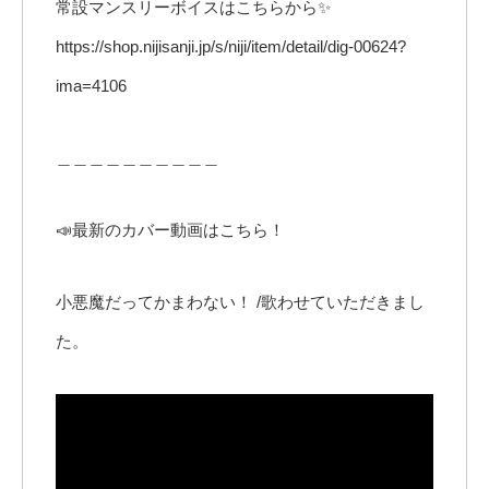
常設マンスリーボイスはこちらから✨
https://shop.nijisanji.jp/s/niji/item/detail/dig-00624?
ima=4106
＿＿＿＿＿＿＿＿＿＿
📣最新のカバー動画はこちら！
小悪魔だってかまわない！ /歌わせていただきまし
た。