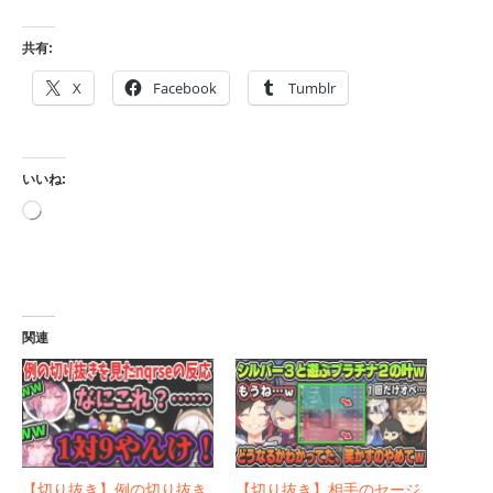
共有:
X
Facebook
Tumblr
いいね:
読
み
込
み
中…
関連
【切り抜き】例の切り抜き
【切り抜き】相手のセージ