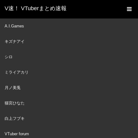
V速！ VTuberまとめ速報
新着動画一覧
VTuber
マリオパーティ | うるかな
A.I.Games
ホーム
るせえ二次会マリパ～！！！ 【にじさんじ/叶】
キズナアイ
VTuber
2023
JAN
30
シロ
ミライアカリ
月ノ美兎
猫宮ひなた
白上フブキ
VTuber forum