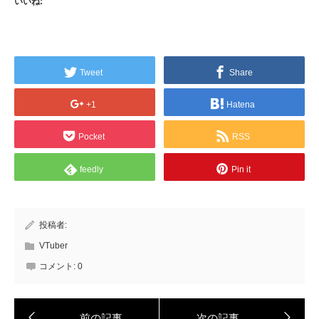
いいね:
Tweet
Share
+1
Hatena
Pocket
RSS
feedly
Pin it
投稿者:
VTuber
コメント:
0