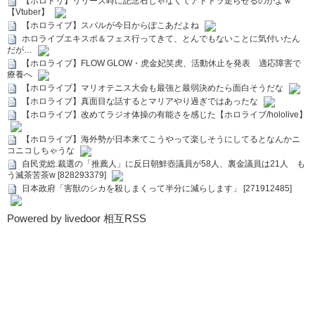
【ホロドリ】リリース時に記念石じゃなくてアドトラ走らせるのかよｗ
【Vtuber】
【ホロライブ】スバルが今日からぽこあだよね
ホロライブエキスポ＆フェス行ってきて、とんでもないことに気付いたん
だが…
【ホロライブ】FLOW GLOW・虎金妃笑虎、活動休止を発表 適応障害で
療養へ
【ホロライブ】マリオテニス大会も最強と最弱決めたら面白そうだな
【ホロライブ】真面目な話するとマリアやり過ぎではあったな
【ホロライブ】改めてラジオ体操の有能さを感じた【ホロライブ/hololive】
【ホロライブ】海外勢が日本来てこうやって楽しそうにしてるとなんかニ
コニコしちゃうな
自民党総.裁選の「推薦人」に反日朝鮮壺議員が58人、裏金議員は21人 も
う滅茶苦茶w [828293379]
日本政府「害獣のシカを殺しまくって半分に減らします」 [271912485]
Powered by livedoor 相互RSS