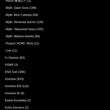
-holoX-鷹嶺ルイ
(3)
-Myth- Gawr Gura
(198)
-Myth- Mori Calliope
(69)
-Myth- Ninomae Ina'nis
(106)
-Myth- Takanashi Kiara
(105)
-Myth- Watson Amelia
(96)
-Project: HOPE- IRyS
(21)
.Live
(11)
A.I.Games
(60)
ASMR
(3)
ENG Sub
(396)
Hololive
(935)
Hololive-EN
(116)
Hololive-ID
(8)
Kaela Kovalskia
(2)
Kobo Kanaeru
(2)