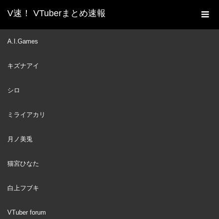
V速！ VTuberまとめ速報
新着動画一覧
VTuber
頭の匂いを嗅がれ、信じら
A.I.Games
ホーム
れない感想を言う同期にショックを受けるポルカw【ホロライブ
キズナアイ
切り抜き/雪花ラミィ/獅白ぼたん/桃鈴ねね/尾丸ポルカ】
VTuber
2023
シロ
JAN
28
ミライアカリ
月ノ美兎
猫宮ひなた
白上フブキ
VTuber forum