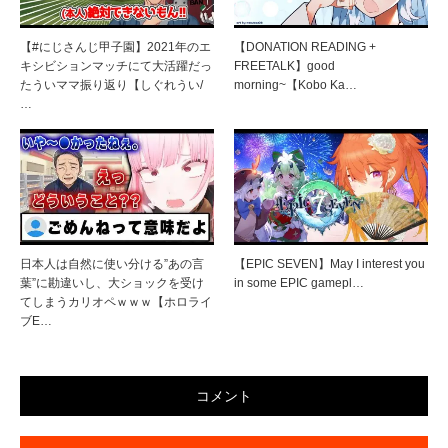
【#にじさんじ甲子園】2021年のエ
【DONATION READING +
キシビションマッチにて大活躍だっ
FREETALK】good
たういママ振り返り【しぐれうい/
morning~【Kobo Ka…
…
日本人は自然に使い分ける”あの言
【EPIC SEVEN】May I interest you
葉”に勘違いし、大ショックを受け
in some EPIC gamepl…
てしまうカリオペｗｗｗ【ホロライ
ブE…
コメント