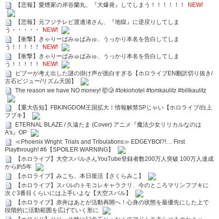
【悲報】愛煙家の岸谷蘭丸、『大爆発』してしまう！！！！！！
NEW!
【悲報】元フジテレビ渡邊渚さん、『地獄』に逆戻りしてしま
う・・・・・
NEW!
【衝撃】きゃりーぱみゅぱみゅ、うっかり本名を告白してしま
う！！！！！
NEW!
【衝撃】きゃりーぱみゅぱみゅ、うっかり本名を告白してしま
う！！！！！
NEW!
ビブーが考え出した謎の掛け声が面白すぎる【ホロライブEN翻訳切り抜き/
古石ビジュー/リズム天国】
The reason we have NO money! 🤯🥲 #tokiohotel #tomkaulitz #billkaulitz
【重大告知】FBKINGDOM王国拡大！情報解禁SPじゃい【ホロライブ/白上
フブキ】
ETERNAL BLAZE / 久遠たま (Cover) アニメ『魔法少女リリカルなのは
A's』OP
≪Phoenix Wright: Trials and Tribulations≫ EDGEYBOI?!… First
Playthrough! #6【SPOILER WARNING】
【ホロライブ】大空スバルさんYouTube登録者数200万人突破 100万人達成
から約5年
【ホロライブ】みこち、本日復活【さくらみこ】
【ホロライブ】スバルのトモコレキャラクリ、今のところマリンフブキに
次ぐ3番目くらいには上手いよな【大空スバル】
【ホロライブ】赤井はあとが活動再開へ！心身の状態を最優先にした上で
段階的に活動範囲を広げていく形に