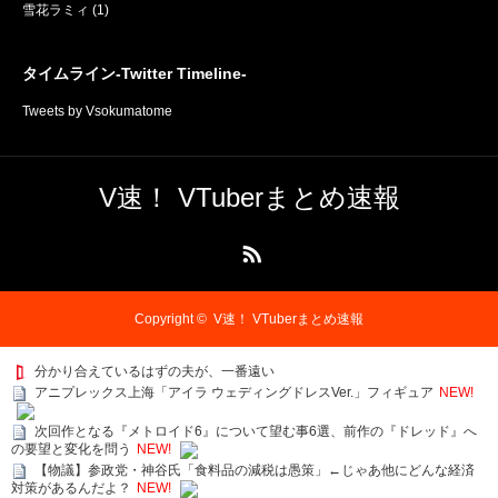
雪花ラミィ
(1)
タイムライン-Twitter Timeline-
Tweets by Vsokumatome
V速！ VTuberまとめ速報
RSS
Copyright ©
V速！ VTuberまとめ速報
分かり合えているはずの夫が、一番遠い
アニプレックス上海「アイラ ウェディングドレスVer.」フィギュア
NEW!
次回作となる『メトロイド6』について望む事6選、前作の『ドレッド』へ
の要望と変化を問う
NEW!
【物議】参政党・神谷氏「食料品の減税は愚策」←じゃあ他にどんな経済
対策があるんだよ？
NEW!