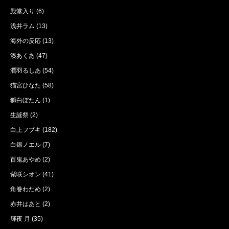
殿堂入り
(6)
浅井ラム
(13)
海外の反応
(13)
湊あくあ
(47)
潤羽るしあ
(54)
猫宮ひなた
(58)
獅白ぼたん
(1)
生誕祭
(2)
白上フブキ
(182)
白銀ノエル
(7)
百鬼あやめ
(2)
紫咲シオン
(41)
角巻わため
(2)
赤井はあと
(2)
輝夜 月
(35)