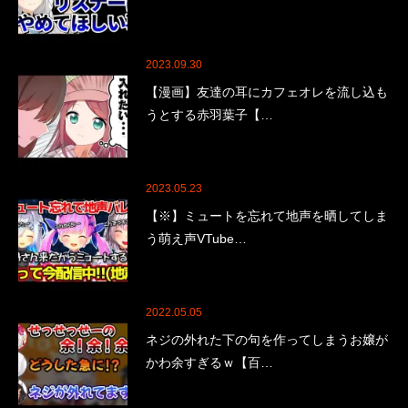
2023.09.30
【漫画】友達の耳にカフェオレを流し込も
うとする赤羽葉子【…
2023.05.23
【※】ミュートを忘れて地声を晒してしま
う萌え声VTube…
2022.05.05
ネジの外れた下の句を作ってしまうお嬢が
かわ余すぎるｗ【百…