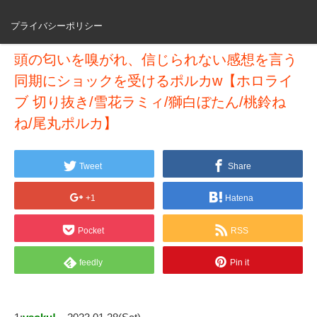
プライバシーポリシー
頭の匂いを嗅がれ、信じられない感想を言う
同期にショックを受けるポルカw【ホロライ
ブ 切り抜き/雪花ラミィ/獅白ぼたん/桃鈴ね
ね/尾丸ポルカ】
Tweet
Share
+1
Hatena
Pocket
RSS
feedly
Pin it