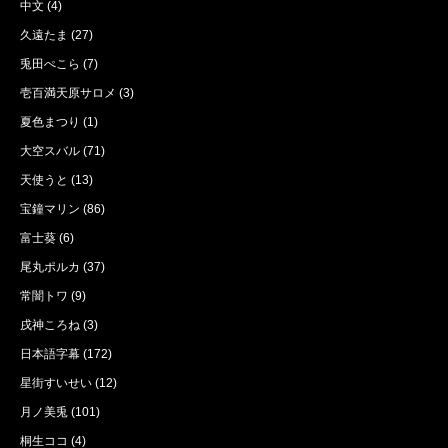
中文
(4)
久遠たま
(27)
兎田ぺこら
(7)
壱百満天原サロメ
(3)
夏色まつり
(1)
大空スバル
(71)
天使うと
(13)
宝鐘マリン
(86)
富士葵
(6)
尾丸ポルカ
(37)
常闇トワ
(9)
戌神ころね
(3)
日本語字幕
(172)
星街すいせい
(12)
月ノ美兎
(101)
桐生ココ
(4)