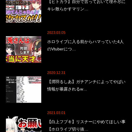
【ヒトカラ】自分で言っておいて理不尽に
キレ散らかすマリン…
2023.03.05
ホロライブに入る前からハマっていた4人
のVtuberにつ…
2020.12.31
【潤羽るしあ】ガチアンチによってやばい
情報が暴露されるw…
2021.03.01
【白上フブキ】リスナーにやめてほしい事
【ホロライブ切り抜…