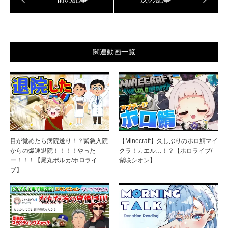
関連動画一覧
目が覚めたら病院送り！？緊急入院
【Minecraft】久しぶりのホロ鯖マイ
からの爆速退院！！！！やった
クラ！カエル…！？【ホロライブ/
ー！！！【尾丸ポルカ/ホロライ
紫咲シオン】
ブ】