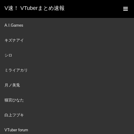
V速！ VTuberまとめ速報
新着動画一覧
VTuber
あくたんの「だぁ〜め♡」
A.I.Games
ホーム
が可愛すぎる #shorts【湊あくあ/ホロライブ切り抜き】
キズナアイ
VTuber
2023
JAN
14
シロ
ミライアカリ
月ノ美兎
猫宮ひなた
白上フブキ
VTuber forum