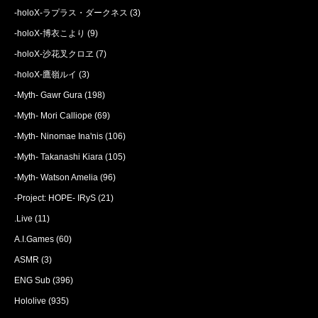
-holoX-ラプラス・ダークネス
(3)
-holoX-博衣こより
(9)
-holoX-沙花叉クロヱ
(7)
-holoX-鷹嶺ルイ
(3)
-Myth- Gawr Gura
(198)
-Myth- Mori Calliope
(69)
-Myth- Ninomae Ina'nis
(106)
-Myth- Takanashi Kiara
(105)
-Myth- Watson Amelia
(96)
-Project: HOPE- IRyS
(21)
.Live
(11)
A.I.Games
(60)
ASMR
(3)
ENG Sub
(396)
Hololive
(935)