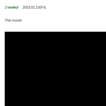
2:
vsoku!
2023.01.13(Fri)
This movie