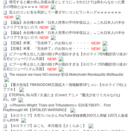
帰宅すると嫁が赤ん坊産み落としそうに→それだけでは終わらなかった驚
きの理由とはｗｗｗｗ
NEW!
芸人のコンビ名を和訳して一番ダサいコンビランキングｗｗｗｗｗｗｗ
NEW!
【議論】永住権の条件「日本人世帯の平均年収以上」←これ日本人の半分
もクリアできないだろ
NEW!
【議論】永住権の条件「日本人世帯の平均年収以上」←これ日本人の半分
もクリアできないだろ
NEW!
【悲報】米軍、『完全終了』のお知らせ・・・・・
NEW!
【悲報】米軍、『完全終了』のお知らせ・・・・・
NEW!
ビブーが考え出した謎の掛け声が面白すぎる【ホロライブEN翻訳切り抜き/
古石ビジュー/リズム天国】
NEW!
ビブーが考え出した謎の掛け声が面白すぎる【ホロライブEN翻訳切り抜き/
古石ビジュー/リズム天国】
NEW!
The reason we have NO money! 🤯🥲 #tokiohotel #tomkaulitz #billkaulitz
【重大告知】FBKINGDOM王国拡大！情報解禁SPじゃい【ホロライブ/白上
フブキ】
ETERNAL BLAZE / 久遠たま (Cover) アニメ『魔法少女リリカルなのは
A's』OP
≪Phoenix Wright: Trials and Tribulations≫ EDGEYBOI?!… First
Playthrough! #6【SPOILER WARNING】
【ホロライブ】大空スバルさんYouTube登録者数200万人突破 100万人達成
から約5年
【ホロライブ】みこち、本日復活【さくらみこ】