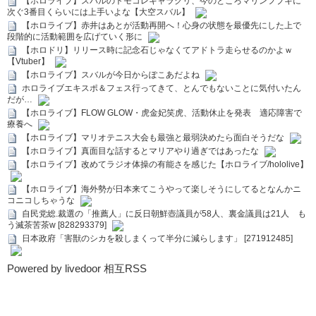
【ホロライブ】スバルのトモコレキャラクリ、今のところマリンフブキに
次ぐ3番目くらいには上手いよな【大空スバル】
【ホロライブ】赤井はあとが活動再開へ！心身の状態を最優先にした上で
段階的に活動範囲を広げていく形に
【ホロドリ】リリース時に記念石じゃなくてアドトラ走らせるのかよｗ
【Vtuber】
【ホロライブ】スバルが今日からぽこあだよね
ホロライブエキスポ＆フェス行ってきて、とんでもないことに気付いたん
だが…
【ホロライブ】FLOW GLOW・虎金妃笑虎、活動休止を発表 適応障害で
療養へ
【ホロライブ】マリオテニス大会も最強と最弱決めたら面白そうだな
【ホロライブ】真面目な話するとマリアやり過ぎではあったな
【ホロライブ】改めてラジオ体操の有能さを感じた【ホロライブ/hololive】
【ホロライブ】海外勢が日本来てこうやって楽しそうにしてるとなんかニ
コニコしちゃうな
自民党総.裁選の「推薦人」に反日朝鮮壺議員が58人、裏金議員は21人 も
う滅茶苦茶w [828293379]
日本政府「害獣のシカを殺しまくって半分に減らします」 [271912485]
Powered by livedoor 相互RSS