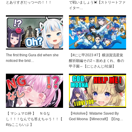
とありすぎだっつーの！！！
で戦いましょう💓【ストリートファ
イター…
The first thing Gura did when she
【#にじ甲2023 #7】横須賀流星覚
noticed the brid…
醒祈願編その2～攻めまくれ、春の
甲子園～【にじさんじ/社築】
【 マシュマロ枠 】 ＮＧな
【Hololive】Watame Saved By
し！！！なんでも答えちゃう！！【
God Moona【Minecraft】【Eng…
#ねここらいぶ 】