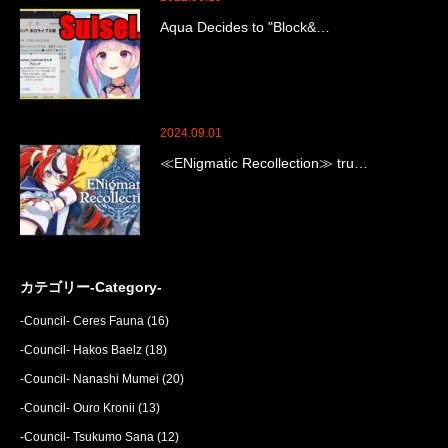
Aqua Decides to "Block&…
2024.09.01
≪ENigmatic Recollection≫ tru…
カテゴリー-Category-
-Council- Ceres Fauna
(16)
-Council- Hakos Baelz
(18)
-Council- Nanashi Mumei
(20)
-Council- Ouro Kronii
(13)
-Council- Tsukumo Sana
(12)