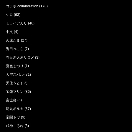
コラボ collaboration
(178)
シロ
(63)
ミライアカリ
(46)
中文
(4)
久遠たま
(27)
兎田ぺこら
(7)
壱百満天原サロメ
(3)
夏色まつり
(1)
大空スバル
(71)
天使うと
(13)
宝鐘マリン
(86)
富士葵
(6)
尾丸ポルカ
(37)
常闇トワ
(9)
戌神ころね
(3)