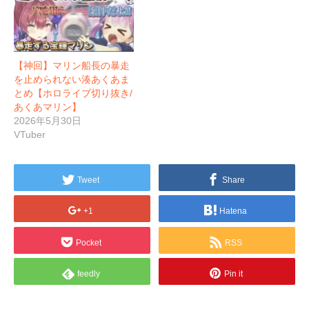
【神回】マリン船長の暴走
を止められない湊あくあま
とめ【ホロライブ切り抜き/
あくあマリン】
2026年5月30日
VTuber
Tweet
Share
+1
Hatena
Pocket
RSS
feedly
Pin it