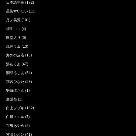
日本語字幕
(172)
星街すいせい
(12)
月ノ美兎
(101)
桐生ココ
(4)
殿堂入り
(6)
浅井ラム
(13)
海外の反応
(13)
湊あくあ
(47)
潤羽るしあ
(54)
猫宮ひなた
(58)
獅白ぼたん
(1)
生誕祭
(2)
白上フブキ
(182)
白銀ノエル
(7)
百鬼あやめ
(2)
紫咲シオン
(41)