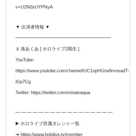
v=U2N0sUYPNyA
▼ 出演者情報 ▼
━━━━━━━━━━━━━━━━━━━━━
⚓️ 湊あくあ [ ホロライブ2期生 ]
YouTube:
https://www.youtube.com/channel/UC1opHUrw8rvnsadT-
iGp7Cg
Twitter: https://twitter.com/minatoaqua
━ ━ ━ ━ ━ ━ ━ ━ ━ ━ ━ ━ ━ ━ ━ ━ ━
▶️ ホロライブ所属タレント一覧
➜ https://www.hololive.tv/member