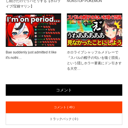
し続けたのでリハビリする【ホロラ
NONSTOP POKEMON
イブ/宝鐘マリン】
Bae suddenly just admitted it like
ホロライブシャッフルメドレーで
it's nothi…
『スバルの帽子の匂いを嗅ぐ団長』
という隠しホラー要素にドン引きす
る大空…
コメント
コメント ( 49 )
トラックバック ( 0 )