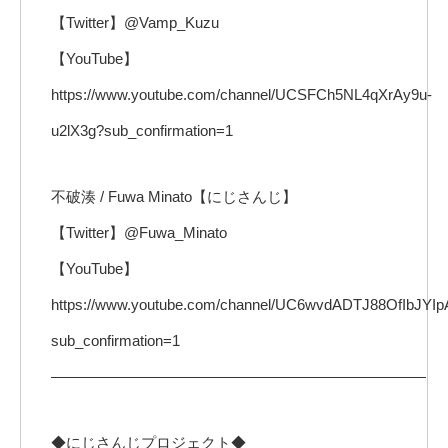
【Twitter】@Vamp_Kuzu
【YouTube】
https://www.youtube.com/channel/UCSFCh5NL4qXrAy9u-
u2lX3g?sub_confirmation=1
不破湊 / Fuwa Minato【にじさんじ】
【Twitter】@Fuwa_Minato
【YouTube】
https://www.youtube.com/channel/UC6wvdADTJ88OfIbJYI
sub_confirmation=1
—————————————————————————
◆にじさんじプロジェクト◆