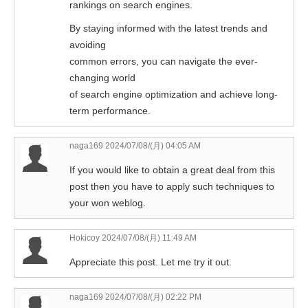
rankings on search engines.
By staying informed with the latest trends and
avoiding
common errors, you can navigate the ever-
changing world
of search engine optimization and achieve long-
term performance.
naga169
2024/07/08/(月) 04:05 AM
If you would like to obtain a great deal from this
post then you have to apply such techniques to
your won weblog.
Hokicoy
2024/07/08/(月) 11:49 AM
Appreciate this post. Let me try it out.
naga169
2024/07/08/(月) 02:22 PM