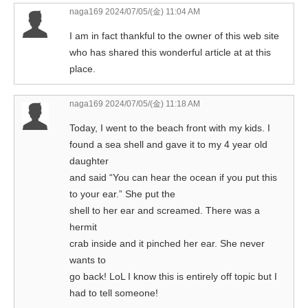
naga169
2024/07/05/(金) 11:04 AM
I am in fact thankful to the owner of this web site
who has shared this wonderful article at at this
place.
naga169
2024/07/05/(金) 11:18 AM
Today, I went to the beach front with my kids. I
found a sea shell and gave it to my 4 year old
daughter
and said “You can hear the ocean if you put this
to your ear.” She put the
shell to her ear and screamed. There was a
hermit
crab inside and it pinched her ear. She never
wants to
go back! LoL I know this is entirely off topic but I
had to tell someone!