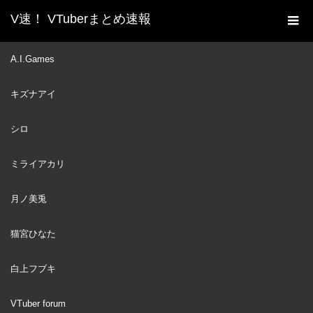
V速！ VTuberまとめ速報
新着動画一覧
VTuber
【漫画】返事をしない人た
A.I.Games
ホーム
ちの集い【マンガ動画】【アニメ】にじさんじ☆ぷちさんじ
キズナアイ
VTuber
VTuber
2023
シロ
JAN
09
ミライアカリ
月ノ美兎
猫宮ひなた
白上フブキ
VTuber forum