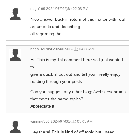
naga169
2024/07/05/(金) 02:03 PM
Nice answer back in return of this matter with real
arguments and describing
all regarding that.
naga169 slot
2024/07/06/(土) 04:38 AM
Hi! This is my 1st comment here so I just wanted
to
give a quick shout out and tell you I really enjoy
reading through your posts.
Can you suggest any other blogs/websites/forums
that cover the same topics?
Appreciate it!
winning303
2024/07/06/(土) 05:05 AM
Hey there! This is kind of off topic but I need