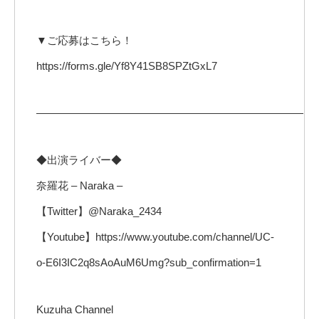
▼ご応募はこちら！
https://forms.gle/Yf8Y41SB8SPZtGxL7
—————————————————————————
◆出演ライバー◆
奈羅花 – Naraka –
【Twitter】@Naraka_2434
【Youtube】https://www.youtube.com/channel/UC-
o-E6I3IC2q8sAoAuM6Umg?sub_confirmation=1
Kuzuha Channel