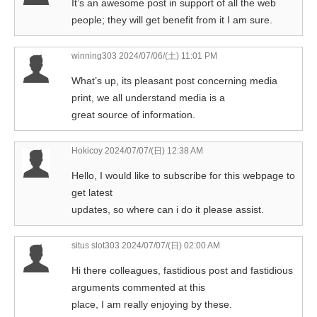
It’s an awesome post in support of all the web
people; they will get benefit from it I am sure.
winning303
2024/07/06/(土) 11:01 PM
What’s up, its pleasant post concerning media
print, we all understand media is a
great source of information.
Hokicoy
2024/07/07/(日) 12:38 AM
Hello, I would like to subscribe for this webpage to
get latest
updates, so where can i do it please assist.
situs slot303
2024/07/07/(日) 02:00 AM
Hi there colleagues, fastidious post and fastidious
arguments commented at this
place, I am really enjoying by these.