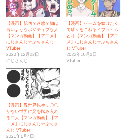
【漫画】親切？迷惑？物は
【漫画】ゲームを続けたく
言いようなポジティブな人
て駄々をこねるイブラヒム
【マンガ動画】【アニメ】
と叶【マンガ動画】【アニ
にじさんじ☆ぷちさんじ
メ】にじさんじ☆ぷちさん
VTuber
じ VTuber
2020年12月22日
2022年10月3日
にじさんじ
VTuber
【漫画】異世界転生…〇〇
がない世界に足を踏み入れ
る二人【マンガ動画】【ア
ニメ】にじさんじ☆ぷちさ
んじ VTuber
2021年1月4日