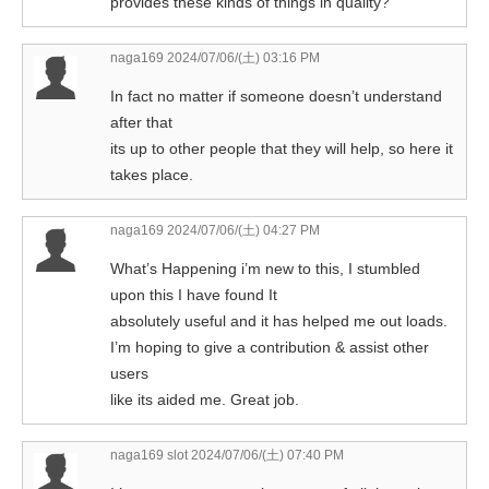
provides these kinds of things in quality?
naga169
2024/07/06/(土) 03:16 PM
In fact no matter if someone doesn’t understand
after that
its up to other people that they will help, so here it
takes place.
naga169
2024/07/06/(土) 04:27 PM
What’s Happening i’m new to this, I stumbled
upon this I have found It
absolutely useful and it has helped me out loads.
I’m hoping to give a contribution & assist other
users
like its aided me. Great job.
naga169 slot
2024/07/06/(土) 07:40 PM