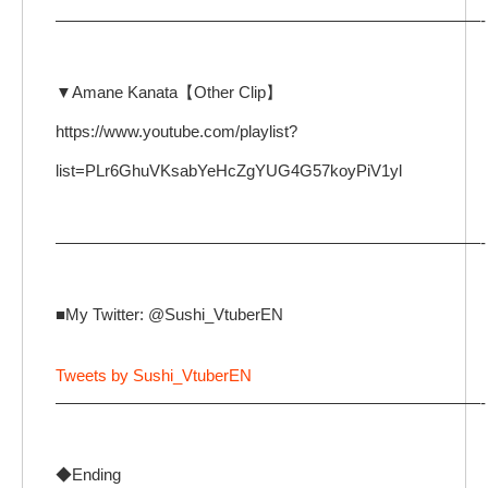
——————————————————————————-
▼Amane Kanata【Other Clip】
https://www.youtube.com/playlist?
list=PLr6GhuVKsabYeHcZgYUG4G57koyPiV1yl
——————————————————————————-
■My Twitter: @Sushi_VtuberEN
Tweets by Sushi_VtuberEN
——————————————————————————-
◆Ending