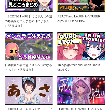
【2022/8/21～9/3】にじさんじ今週
REACT and LAUGH to VTUBER
の爆笑見どころまとめ【にじさん
clips YOU send #157
じ/切り抜き】
日本代表の話で急にメンヘラになる
Things got 'serious' when Raora
もあ【もあ切り抜き】
used Kro…
【朝雑談】今日も言うんでしょうど
【 #歌枠 / #KARAOKE 】イベント