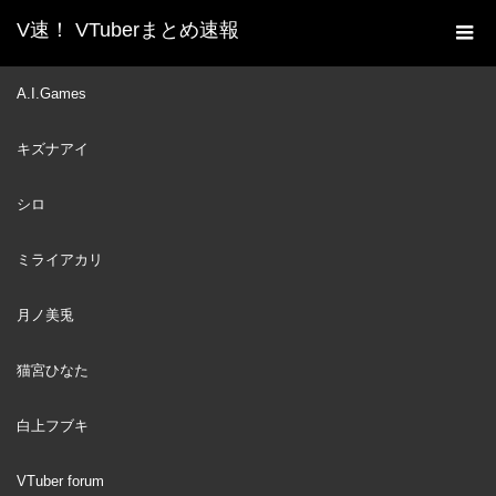
V速！ VTuberまとめ速報
新着動画一覧
VTuber
Kanata brings a lot of bugs
A.I.Games
ホーム
to Suisei, Suisei won't stop screaming【Hololive/Eng sub】
キズナアイ
【Amane Kanata】
VTuber
2023
シロ
JAN
05
ミライアカリ
月ノ美兎
猫宮ひなた
白上フブキ
VTuber forum