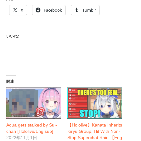
X
Facebook
Tumblr
いいね:
関連
Aqua gets stalked by Sui-
【Hololive】Kanata Inherits
chan [Hololive/Eng sub]
Kiryu Group, Hit With Non-
2022年11月1日
Stop Superchat Rain 【Eng