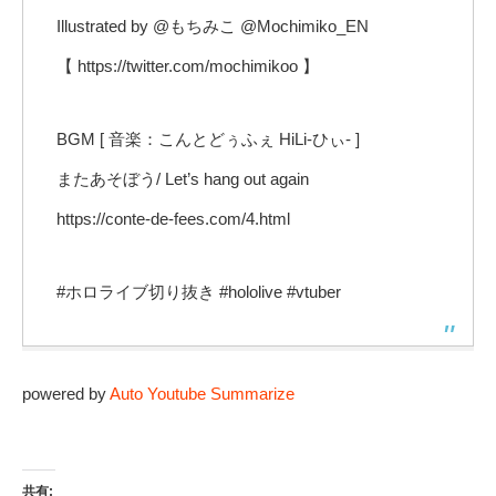
Illustrated by @もちみこ @Mochimiko_EN
【 https://twitter.com/mochimikoo 】
BGM [ 音楽：こんとどぅふぇ HiLi-ひぃ- ]
またあそぼう/ Let’s hang out again
https://conte-de-fees.com/4.html
#ホロライブ切り抜き #hololive #vtuber
powered by
Auto Youtube Summarize
共有: