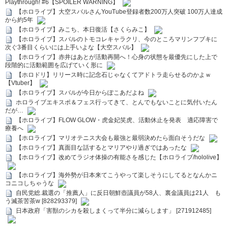
Playthrough! #6【SPOILER WARNING】
【ホロライブ】大空スバルさんYouTube登録者数200万人突破 100万人達成
から約5年
【ホロライブ】みこち、本日復活【さくらみこ】
【ホロライブ】スバルのトモコレキャラクリ、今のところマリンフブキに
次ぐ3番目くらいには上手いよな【大空スバル】
【ホロライブ】赤井はあとが活動再開へ！心身の状態を最優先にした上で
段階的に活動範囲を広げていく形に
【ホロドリ】リリース時に記念石じゃなくてアドトラ走らせるのかよｗ
【Vtuber】
【ホロライブ】スバルが今日からぽこあだよね
ホロライブエキスポ＆フェス行ってきて、とんでもないことに気付いたん
だが…
【ホロライブ】FLOW GLOW・虎金妃笑虎、活動休止を発表 適応障害で
療養へ
【ホロライブ】マリオテニス大会も最強と最弱決めたら面白そうだな
【ホロライブ】真面目な話するとマリアやり過ぎではあったな
【ホロライブ】改めてラジオ体操の有能さを感じた【ホロライブ/hololive】
【ホロライブ】海外勢が日本来てこうやって楽しそうにしてるとなんかニ
コニコしちゃうな
自民党総.裁選の「推薦人」に反日朝鮮壺議員が58人、裏金議員は21人 も
う滅茶苦茶w [828293379]
日本政府「害獣のシカを殺しまくって半分に減らします」 [271912485]