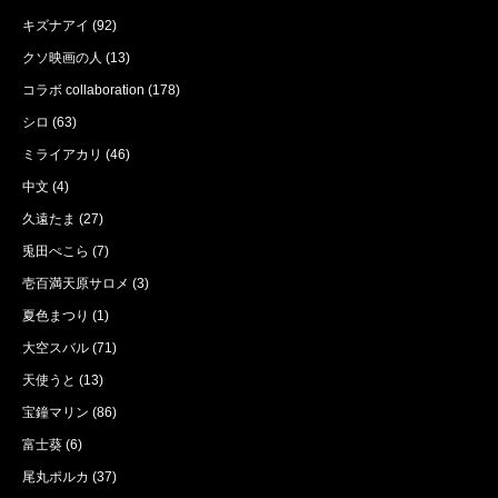
キズナアイ
(92)
クソ映画の人
(13)
コラボ collaboration
(178)
シロ
(63)
ミライアカリ
(46)
中文
(4)
久遠たま
(27)
兎田ぺこら
(7)
壱百満天原サロメ
(3)
夏色まつり
(1)
大空スバル
(71)
天使うと
(13)
宝鐘マリン
(86)
富士葵
(6)
尾丸ポルカ
(37)