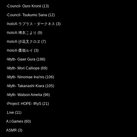
-Council- Ouro Kronii
(13)
-Council- Tsukumo Sana
(12)
-holoX-ラプラス・ダークネス
(3)
-holoX-博衣こより
(9)
-holoX-沙花叉クロヱ
(7)
-holoX-鷹嶺ルイ
(3)
-Myth- Gawr Gura
(198)
-Myth- Mori Calliope
(69)
-Myth- Ninomae Ina'nis
(106)
-Myth- Takanashi Kiara
(105)
-Myth- Watson Amelia
(96)
-Project: HOPE- IRyS
(21)
.Live
(11)
A.I.Games
(60)
ASMR
(3)