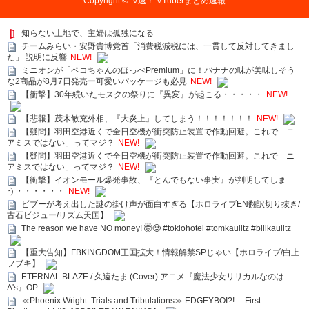
Copyright ©
V速！ VTuberまとめ速報
知らない土地で、主婦は孤独になる
チームみらい・安野貴博党首「消費税減税には、一貫して反対してきまし
た」 説明に反響
NEW!
ミニオンが「ペコちゃんのほっぺPremium」に！バナナの味が美味しそう
な2商品が8月7日発売ー可愛いパッケージも必見
NEW!
【衝撃】30年続いたモスクの祭りに『異変』が起こる・・・・・
NEW!
【悲報】茂木敏充外相、『大炎上』してしまう！！！！！！！
NEW!
【疑問】羽田空港近くで全日空機が衝突防止装置で作動回避。これで「ニ
アミスではない」ってマジ？
NEW!
【疑問】羽田空港近くで全日空機が衝突防止装置で作動回避。これで「ニ
アミスではない」ってマジ？
NEW!
【衝撃】イオンモール爆発事故、『とんでもない事実』が判明してしま
う・・・・・・
NEW!
ビブーが考え出した謎の掛け声が面白すぎる【ホロライブEN翻訳切り抜き/
古石ビジュー/リズム天国】
The reason we have NO money! 🤯🥲 #tokiohotel #tomkaulitz #billkaulitz
【重大告知】FBKINGDOM王国拡大！情報解禁SPじゃい【ホロライブ/白上
フブキ】
ETERNAL BLAZE / 久遠たま (Cover) アニメ『魔法少女リリカルなのは
A's』OP
≪Phoenix Wright: Trials and Tribulations≫ EDGEYBOI?!… First