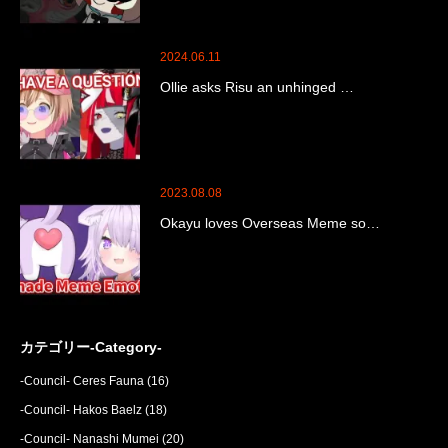
2024.06.11
Ollie asks Risu an unhinged …
2023.08.08
Okayu loves Overseas Meme so…
カテゴリー-Category-
-Council- Ceres Fauna
(16)
-Council- Hakos Baelz
(18)
-Council- Nanashi Mumei
(20)