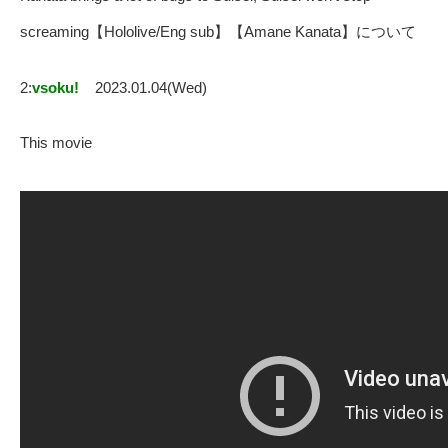
screaming【Hololive/Eng sub】【Amane Kanata】について
2:
vsoku!
2023.01.04(Wed)
This movie