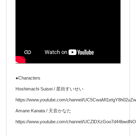
●Characters
Hoshimachi Suisei / 星街すいせい
https://www.youtube.com/channel/UC5CwaMl1eIgY8h02uZ
Amane Kanata / 天音かなた
https://www.youtube.com/channel/UCZlDXzGoo7d44bwdN