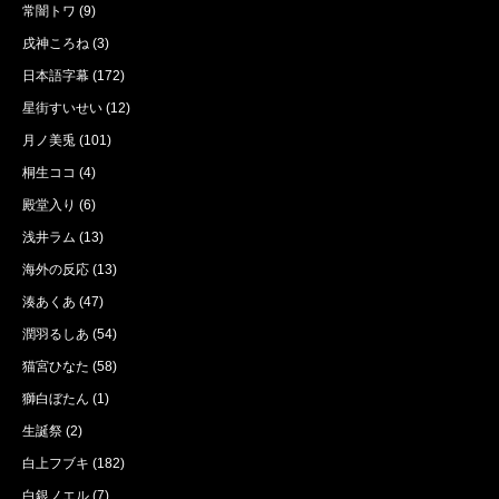
常闇トワ
(9)
戌神ころね
(3)
日本語字幕
(172)
星街すいせい
(12)
月ノ美兎
(101)
桐生ココ
(4)
殿堂入り
(6)
浅井ラム
(13)
海外の反応
(13)
湊あくあ
(47)
潤羽るしあ
(54)
猫宮ひなた
(58)
獅白ぼたん
(1)
生誕祭
(2)
白上フブキ
(182)
白銀ノエル
(7)