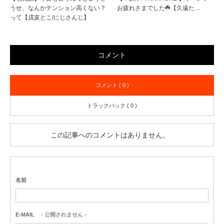
うせ、なんかテンション高くない？
お疲れさまでした☘️【久遠た…
って【戌亥とこ/にじさんじ】
コメント
コメント ( 0 )
トラックバック ( 0 )
この記事へのコメントはありません。
名前
E-MAIL
- 公開されません -