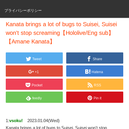
プライバシーポリシー
Kanata brings a lot of bugs to Suisei, Suisei
won't stop screaming【Hololive/Eng sub】
【Amane Kanata】
Tweet
Share
+1
Hatena
Pocket
RSS
feedly
Pin it
1:
vsoku!
2023.01.04(Wed)
Kanata brings a lot of bugs to Suisei, Suisei won't stop