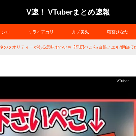
V速！ VTuberまとめ速報
シロ
ミライアカリ
月ノ美兎
猫宮ひなた
のクオリティーがある意味ヤバいｗ【兎田ぺこら/白銀ノエル/獅白ぼたん/
プライバシーポリシー
VTuber