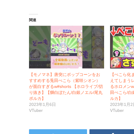
関連
【モノマネ】唐突にポップコーンをお
【ぺこら化
すすめする兎田ぺこら（紫咲シオン）
えてしまう
が面白すぎるw#shorts 【ホロライブ/切
るホロメンw
り抜き】【獅白ぼたん/白銀ノエル/尾丸
田ぺこら/白
ポルカ】
ルカ】
2023年1月6日
2023年1月2
VTuber
VTuber