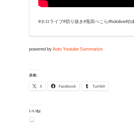
#ホロライブ#切り抜き#兎田ぺこら#hololive
powered by
Auto Youtube Summarize
共有:
X
Facebook
Tumblr
いいね:
読
み
込
み
中…