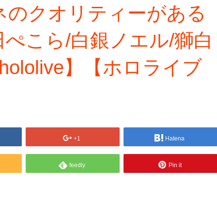
ネのクオリティーがある
ぺこら/白銀ノエル/獅白
ololive】【ホロライブ
+1
Hatena
feedly
Pin it