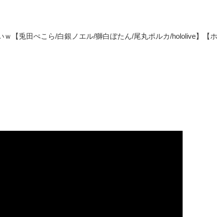
兎田ぺこら/白銀ノエル/獅白ぼたん/尾丸ポルカ/hololive】【