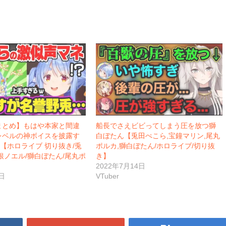
まとめ】もはや本家と間違
船長でさえビビってしまう圧を放つ獅
レベルの神ボイスを披露す
白ぼたん【兎田ぺこら,宝鐘マリン,尾丸
【ホロライブ 切り抜き/兎
ポルカ,獅白ぼたん/ホロライブ/切り抜
銀ノエル/獅白ぼたん/尾丸ポ
き】
2022年7月14日
日
VTuber