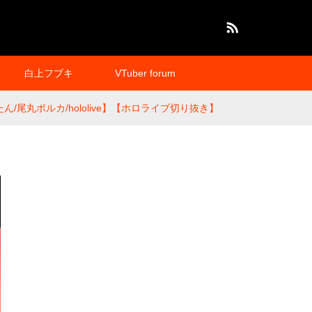
RSS
白上フブキ
VTuber forum
尾丸ポルカ/hololive】【ホロライブ切り抜き】