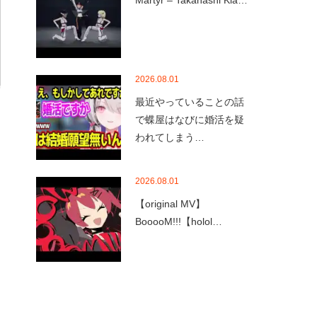
Martyr – Takanashi Kia…
2026.08.01
最近やっていることの話
で蝶屋はなびに婚活を疑
われてしまう…
2026.08.01
【original MV】
BooooM!!!【holol…