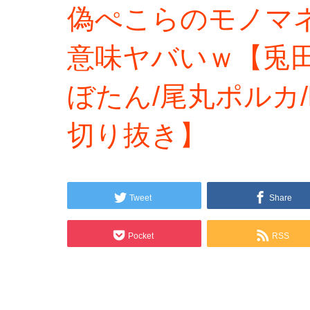
偽ぺこらのモノマ
意味ヤバいｗ【兎田
ぼたん/尾丸ポルカ/h
切り抜き】
Tweet
Share
Pocket
RSS