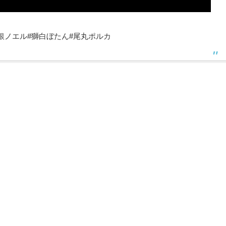
#白銀ノエル#獅白ぼたん#尾丸ポルカ