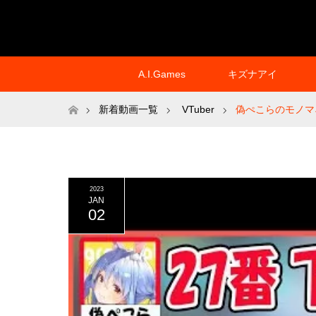
A.I.Games
キズナアイ
ホーム
新着動画一覧
VTuber
偽ぺこらのモノマネ
2023
JAN
02