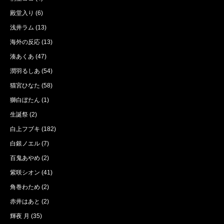
殿堂入り
(6)
浅井ラム
(13)
海外の反応
(13)
湊あくあ
(47)
潤羽るしあ
(54)
猫宮ひなた
(58)
獅白ぼたん
(1)
生誕祭
(2)
白上フブキ
(182)
白銀ノエル
(7)
百鬼あやめ
(2)
紫咲シオン
(41)
角巻わため
(2)
赤井はあと
(2)
輝夜 月
(35)