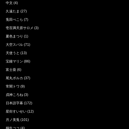
中文
(4)
久遠たま
(27)
兎田ぺこら
(7)
壱百満天原サロメ
(3)
夏色まつり
(1)
大空スバル
(71)
天使うと
(13)
宝鐘マリン
(86)
富士葵
(6)
尾丸ポルカ
(37)
常闇トワ
(9)
戌神ころね
(3)
日本語字幕
(172)
星街すいせい
(12)
月ノ美兎
(101)
桐生ココ
(4)