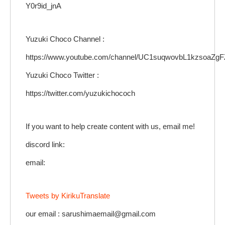
Y0r9id_jnA
Yuzuki Choco Channel :
https://www.youtube.com/channel/UC1suqwovbL1kzsoaZg
Yuzuki Choco Twitter :
https://twitter.com/yuzukichococh
If you want to help create content with us, email me!
discord link:
email:
Tweets by KirikuTranslate
our email : sarushimaemail@gmail.com