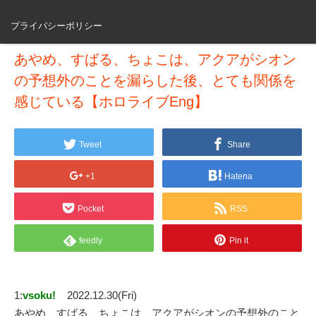
プライバシーポリシー
あやめ、すばる、ちょこは、アクアがシオン
の予想外のことを漏らした後、とても関係を
感じている【ホロライブEng】
Tweet
Share
+1
Hatena
Pocket
RSS
feedly
Pin it
1:
vsoku!
2022.12.30(Fri)
あやめ、すばる、ちょこは、アクアがシオンの予想外のこと