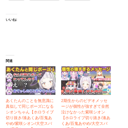
いいね:
関連
あくたんのことを無意識に
2期生からのビデオメッセ
真似して同じポーズになる
ージが個性が強すぎて全然
シオンちゃん【ホロライブ
泣けなかった紫咲シオン
切り抜き/湊あくあ/百鬼あ
【ホロライブ切り抜き/湊あ
やめ/紫咲シオン/大空スバ
くあ/百鬼あやめ/大空スバ