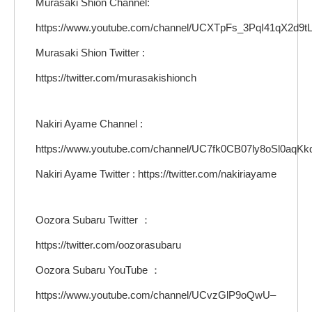
Murasaki Shion Channel:
https://www.youtube.com/channel/UCXTpFs_3PqI41qX2d9
Murasaki Shion Twitter :
https://twitter.com/murasakishionch
Nakiri Ayame Channel :
https://www.youtube.com/channel/UC7fk0CB07ly8oSl0aqKk
Nakiri Ayame Twitter : https://twitter.com/nakiriayame
Oozora Subaru Twitter ：
https://twitter.com/oozorasubaru
Oozora Subaru YouTube ：
https://www.youtube.com/channel/UCvzGlP9oQwU–