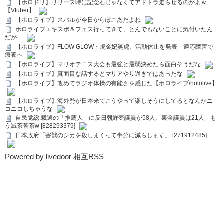
【ホロドリ】リリース時に記念石じゃなくてアドトラ走らせるのかよｗ
【Vtuber】
【ホロライブ】スバルが今日からぽこあだよね
ホロライブエキスポ＆フェス行ってきて、とんでもないことに気付いたん
だが…
【ホロライブ】FLOW GLOW・虎金妃笑虎、活動休止を発表 適応障害で
療養へ
【ホロライブ】マリオテニス大会も最強と最弱決めたら面白そうだな
【ホロライブ】真面目な話するとマリアやり過ぎではあったな
【ホロライブ】改めてラジオ体操の有能さを感じた【ホロライブ/hololive】
【ホロライブ】海外勢が日本来てこうやって楽しそうにしてるとなんかニ
コニコしちゃうな
自民党総.裁選の「推薦人」に反日朝鮮壺議員が58人、裏金議員は21人 も
う滅茶苦茶w [828293379]
日本政府「害獣のシカを殺しまくって半分に減らします」 [271912485]
Powered by livedoor 相互RSS