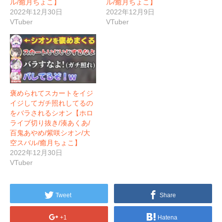
ル/癒月ちょこ】
ル/癒月ちょこ】
2022年12月30日
2022年12月9日
VTuber
VTuber
褒められてスカートをイジ
イジしてガチ照れしてるの
をバラされるシオン【ホロ
ライブ切り抜き/湊あくあ/
百鬼あやめ/紫咲シオン/大
空スバル/癒月ちょこ】
2022年12月30日
VTuber
Tweet
Share
+1
Hatena