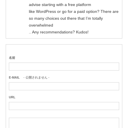
advise starting with a free platform
like WordPress or go for a paid option? There are
so many choices out there that I’m totally
overwhelmed
.. Any recommendations? Kudos!
名前
E-MAIL
- 公開されません -
URL