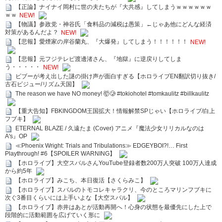
【正論】ナイナイ岡村に世の夫たちが『大共感』してしまうｗｗｗｗｗｗ
ｗｗ
NEW!
【物議】参政党・神谷氏「食料品の減税は愚策」←じゃあ他にどんな経済
対策があるんだよ？
NEW!
【悲報】愛煙家の岸谷蘭丸、『大爆発』してしまう！！！！！！
NEW!
【悲報】元フジテレビ渡邊渚さん、『地獄』に逆戻りしてしま
う・・・・・
NEW!
ビブーが考え出した謎の掛け声が面白すぎる【ホロライブEN翻訳切り抜き/
古石ビジュー/リズム天国】
The reason we have NO money! 🤯🥲 #tokiohotel #tomkaulitz #billkaulitz
【重大告知】FBKINGDOM王国拡大！情報解禁SPじゃい【ホロライブ/白上
フブキ】
ETERNAL BLAZE / 久遠たま (Cover) アニメ『魔法少女リリカルなのは
A's』OP
≪Phoenix Wright: Trials and Tribulations≫ EDGEYBOI?!… First
Playthrough! #6【SPOILER WARNING】
【ホロライブ】大空スバルさんYouTube登録者数200万人突破 100万人達成
から約5年
【ホロライブ】みこち、本日復活【さくらみこ】
【ホロライブ】スバルのトモコレキャラクリ、今のところマリンフブキに
次ぐ3番目くらいには上手いよな【大空スバル】
【ホロライブ】赤井はあとが活動再開へ！心身の状態を最優先にした上で
段階的に活動範囲を広げていく形に