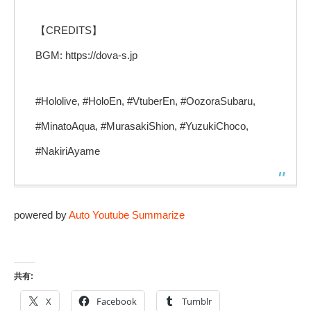
【CREDITS】
BGM: https://dova-s.jp
#Hololive, #HoloEn, #VtuberEn, #OozoraSubaru,
#MinatoAqua, #MurasakiShion, #YuzukiChoco,
#NakiriAyame
powered by
Auto Youtube Summarize
共有:
X
Facebook
Tumblr