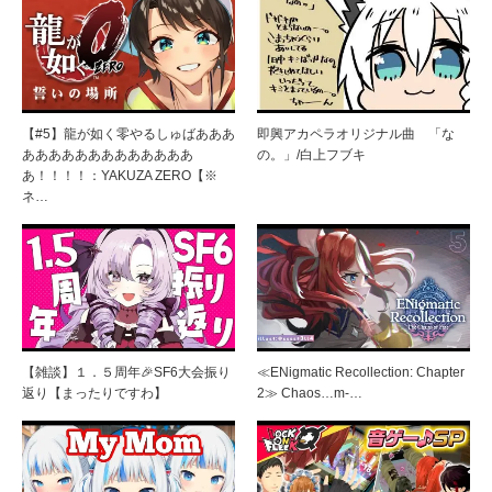
【#5】龍が如く零やるしゅばあああ
即興アカペラオリジナル曲 「な
あああああああああああああ
の。」/白上フブキ
あ！！！！：YAKUZA ZERO【※
ネ…
【雑談】１．５周年🎉SF6大会振り
≪ENigmatic Recollection: Chapter
返り【まったりですわ】
2≫ Chaos…m-…