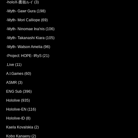
-holoX-鷹嶺ルイ
(3)
-Myth- Gawr Gura
(198)
-Myth- Mori Calliope
(69)
-Myth- Ninomae Ina'nis
(106)
-Myth- Takanashi Kiara
(105)
-Myth- Watson Amelia
(96)
-Project: HOPE- IRyS
(21)
.Live
(11)
A.I.Games
(60)
ASMR
(3)
ENG Sub
(396)
Hololive
(935)
Hololive-EN
(116)
Hololive-ID
(8)
Kaela Kovalskia
(2)
Kobo Kanaeru
(2)