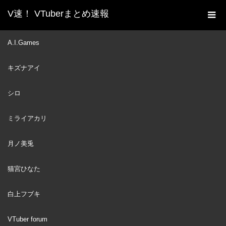
V速！ VTuberまとめ速報
新着動画一覧
VTuber
あやめ、すばる、ちょこ
A.I.Games
ホーム
は、アクアがシオンの予想外のことを漏らした後、とても関係を
キズナアイ
感じている【ホロライブEng】
VTuber
2022
シロ
DEC
31
ミライアカリ
月ノ美兎
猫宮ひなた
白上フブキ
VTuber forum