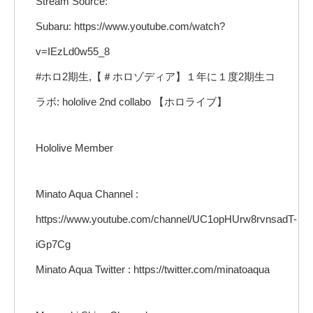
Stream Source:
Subaru: https://www.youtube.com/watch?
v=IEzLd0w55_8
#ホロ2期生,【＃ホロゾディア】１年に１度2期生コ
ラボ: hololive 2nd collabo 【ホロライブ】
Hololive Member
Minato Aqua Channel :
https://www.youtube.com/channel/UC1opHUrw8rvnsadT-
iGp7Cg
Minato Aqua Twitter : https://twitter.com/minatoaqua