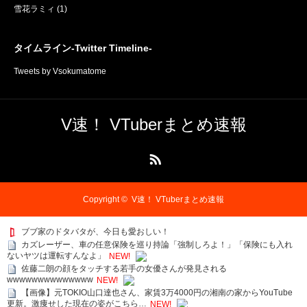
雪花ラミィ
(1)
タイムライン-Twitter Timeline-
Tweets by Vsokumatome
V速！ VTuberまとめ速報
RSS
Copyright ©
V速！ VTuberまとめ速報
ブブ家のドタバタが、今日も愛おしい！
カズレーザー、車の任意保険を巡り持論「強制しろよ！」「保険にも入れ
ないヤツは運転すんなよ」
NEW!
佐藤二朗の顔をタッチする若手の女優さんが発見される
wwwwwwwwwwwwww
NEW!
【画像】元TOKIO山口達也さん、家賃3万4000円の湘南の家からYouTube
更新。激痩せした現在の姿がこちら…
NEW!