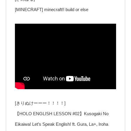
[MINECRAFT] minecraft!! build or else
[きりぬけーーー！！！！]
【HOLO ENGLISH LESSON #02】Kusogaki No
Eikaiwa! Let’s Speak English! ft. Gura, La+, Iroha