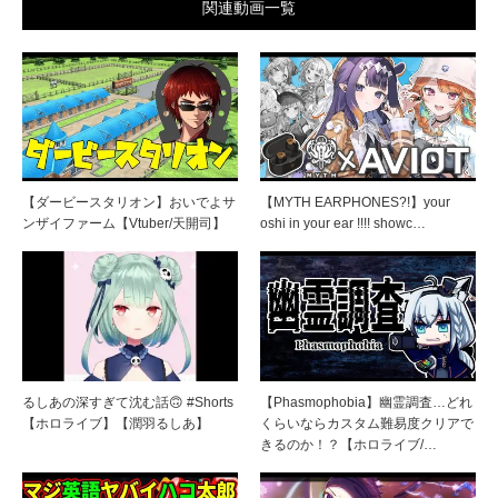
関連動画一覧
【ダービースタリオン】おいでよサ
【MYTH EARPHONES?!】your
ンザイファーム【Vtuber/天開司】
oshi in your ear !!!! showc…
るしあの深すぎて沈む話🙃 #Shorts
【Phasmophobia】幽霊調査…どれ
【ホロライブ】【潤羽るしあ】
くらいならカスタム難易度クリアで
きるのか！？【ホロライブ/…