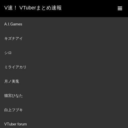
V速！ VTuberまとめ速報
新着動画一覧
VTuber
【8分でわかる】がうる・
A.I.Games
ホーム
ぐらのクソガキムーブまとめ【日本語/ホロライブ/切り抜き】
キズナアイ
VTuber
2022
DEC
26
シロ
ミライアカリ
月ノ美兎
猫宮ひなた
白上フブキ
VTuber forum