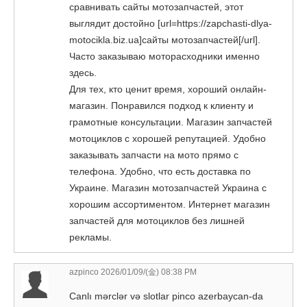
сравнивать сайты мотозапчастей, этот
выглядит достойно [url=https://zapchasti-dlya-
motocikla.biz.ua]сайты мотозапчастей[/url].
Часто заказываю моторасходники именно
здесь.
Для тех, кто ценит время, хороший онлайн-
магазин. Понравился подход к клиенту и
грамотные консультации. Магазин запчастей
мотоциклов с хорошей репутацией. Удобно
заказывать запчасти на мото прямо с
телефона. Удобно, что есть доставка по
Украине. Магазин мотозапчастей Украина с
хорошим ассортиментом. Интернет магазин
запчастей для мотоциклов без лишней
рекламы.
azpinco
2026/01/09/(金) 08:38 PM
Canlı mərclər və slotlar pinco azerbaycan-da