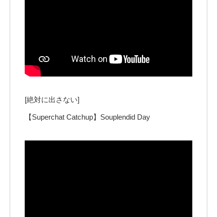
[絶対に出さない]
【Superchat Catchup】Souplendid Day