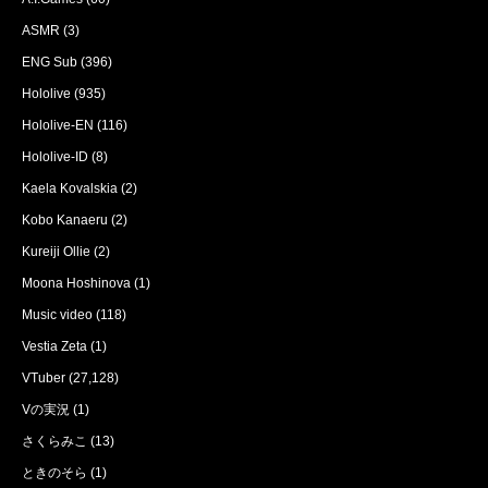
ASMR
(3)
ENG Sub
(396)
Hololive
(935)
Hololive-EN
(116)
Hololive-ID
(8)
Kaela Kovalskia
(2)
Kobo Kanaeru
(2)
Kureiji Ollie
(2)
Moona Hoshinova
(1)
Music video
(118)
Vestia Zeta
(1)
VTuber
(27,128)
Vの実況
(1)
さくらみこ
(13)
ときのそら
(1)