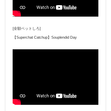
[全額ベットしろ]
【Superchat Catchup】Souplendid Day