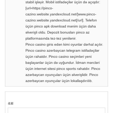
stabil işləyir. Mobil istifadəçilər üçün də açıqdır:
[url=https://pinco-
cazino.website.yandexcloud.net/]www.pinco-
cazino.website.yandexcloud.net[/url]. Telefon
üçün pinco apk download mənim üçün daha
əlverişli oldu. Depozit bonusları pinco az
platformasında tez-tez yenilənir.
Pinco casino giris edən kimi oyunlar dərhal açılır.
Pinco casino azerbaycan telegram istifadəçilər
üçün rahatdır. Pinco casino seçimləri yeni
başlayanlar üçün də uyğundur. İdman mərcləri
üçün internet sitesi pinco sports rahatdır. Pinco
azərbaycan oyunçuları üçün əlverişlidir. Pinco
azerbaycan oyunçular üçün lokallaşdırılıb.
名前