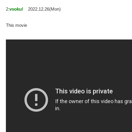
2:
vsoku!
2022.12.26(Mon)
This movie