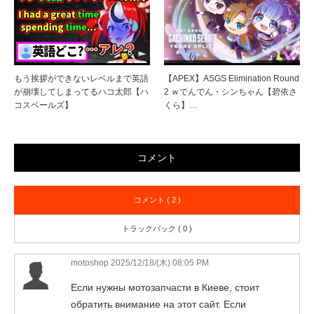
もう挨拶ができないレベルまで英語
【APEX】ASGS Elimination Round
が崩壊してしまってるハコ太郎【ハ
2 ｗでんでん・シンちゃん【碧依さ
コスベールズ】
くら】…
コメント
コメント ( 2 )
トラックバック ( 0 )
motoshop
2025/12/18/(木) 08:05 PM
Если нужны мотозапчасти в Киеве, стоит
обратить внимание на этот сайт. Если