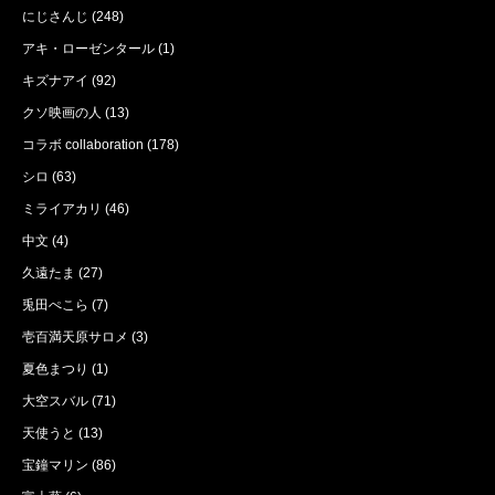
にじさんじ
(248)
アキ・ローゼンタール
(1)
キズナアイ
(92)
クソ映画の人
(13)
コラボ collaboration
(178)
シロ
(63)
ミライアカリ
(46)
中文
(4)
久遠たま
(27)
兎田ぺこら
(7)
壱百満天原サロメ
(3)
夏色まつり
(1)
大空スバル
(71)
天使うと
(13)
宝鐘マリン
(86)