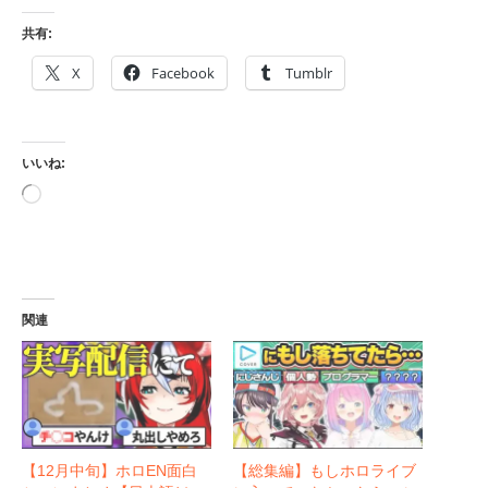
共有:
X
Facebook
Tumblr
いいね:
読
み
込
み
中…
関連
【12月中旬】ホロEN面白
【総集編】もしホロライブ