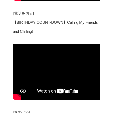
[電話を切る]
【BIRTHDAY COUNT-DOWN】Calling My Friends
and Chilling!
[さめぽる]