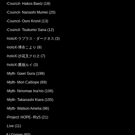
-Council- Hakos Baelz
(18)
-Council- Nanashi Mumei
(20)
-Council- Ouro Kronii
(13)
-Council- Tsukumo Sana
(12)
-holoX-ラプラス・ダークネス
(3)
-holoX-博衣こより
(9)
-holoX-沙花叉クロヱ
(7)
-holoX-鷹嶺ルイ
(3)
-Myth- Gawr Gura
(198)
-Myth- Mori Calliope
(69)
-Myth- Ninomae Ina'nis
(106)
-Myth- Takanashi Kiara
(105)
-Myth- Watson Amelia
(96)
-Project: HOPE- IRyS
(21)
.Live
(11)
A.I.Games
(60)