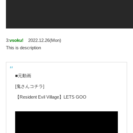
3:
vsoku!
2022.12.26(Mon)
This is description
■元動画
[鬼さんコチラ]
【Resident Evil Village】LETS GOO