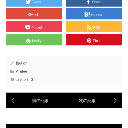
Tweet
Share
+1
Hatena
Pocket
RSS
feedly
Pin it
投稿者:
VTuber
コメント:
3