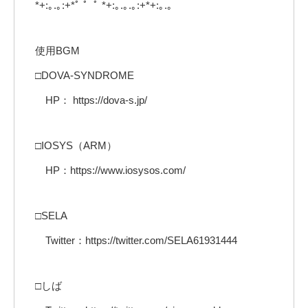
*+:｡.｡:+*ﾟ ゜ﾟ *+:｡.｡.｡:+*+:｡.｡
使用BGM
□DOVA-SYNDROME
HP： https://dova-s.jp/
□IOSYS（ARM）
HP：https://www.iosysos.com/
□SELA
Twitter：https://twitter.com/SELA61931444
□しば