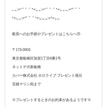
｡.｡:+* ﾟ ゜ﾟ *+:｡.｡:+* ﾟ ゜ﾟ *+:｡.｡.｡:+*ﾟ ゜ﾟ
*+:｡.｡:+*ﾟ ゜ﾟ *+:｡.｡.｡:+*+:｡.｡
船長へのお手紙やプレゼントはこちらへ🥺
〒173-0003
東京都板橋区加賀1丁目6番1号
ネットデポ新板橋
カバー株式会社 ホロライブ プレゼント係分
宝鐘マリン宛まで
※プレゼントするときのお約束があるようです※