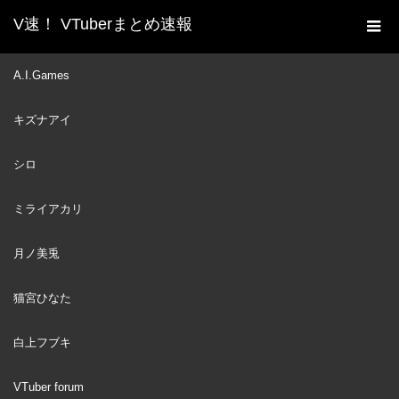
V速！ VTuberまとめ速報
新着動画一覧
VTuber
【#シスターマリンの懺悔
A.I.Games
ホーム
室】懺悔するホロメン…とスペシャルゲスト【ホロライブ/宝鐘
キズナアイ
マリン・白上フブキ】
VTuber
2022
シロ
DEC
25
ミライアカリ
月ノ美兎
猫宮ひなた
白上フブキ
VTuber forum