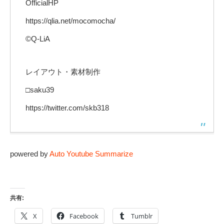
OfficialHP
https://qlia.net/mocomocha/
©Q-LiA
レイアウト・素材制作
□saku39
https://twitter.com/skb318
powered by
Auto Youtube Summarize
共有:
X
Facebook
Tumblr