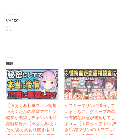
いいね:
読
み
込
み
中…
関連
【湊あくあ】※ファン衝撃
シスターマリンに懺悔して
※あくたんの暴露でマリン
いるうちに、グループ内の
船長が失望しチャンネル登
一方的な好意が発覚してし
録解除発言【湊あくあ/あく
まうｗ【ホロライブ 切り抜
たん/あくあ切り抜き/切り
き/宝鐘マリン/白上フブキ/