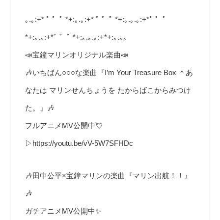
｡.｡:+* ﾟ ゜ﾟ *+:｡.｡:+* ﾟ ゜ﾟ *+:｡.｡.｡:+*ﾟ ゜ﾟ
*+:｡.｡:+*ﾟ ゜ﾟ *+:｡.｡.｡:+*+:｡.｡｡
📣宝鐘マリンオリジナル楽曲📣
🎶いちばん○○○な楽曲『I’m Your Treasure Box ＊あ
なたは マリンせんちょうを たからばこからみつけ
た。』🎶
フルアニメMV公開中💘
▷https://youtu.be/vV-5W7SFHDc
🎶田中公平×宝鐘マリンの楽曲『マリン出航！！』
🎶
ガチアニメMV公開中✨