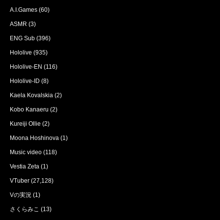
A.I.Games
(60)
ASMR
(3)
ENG Sub
(396)
Hololive
(935)
Hololive-EN
(116)
Hololive-ID
(8)
Kaela Kovalskia
(2)
Kobo Kanaeru
(2)
Kureiji Ollie
(2)
Moona Hoshinova
(1)
Music video
(118)
Vestia Zeta
(1)
VTuber
(27,128)
Vの実況
(1)
さくらみこ
(13)