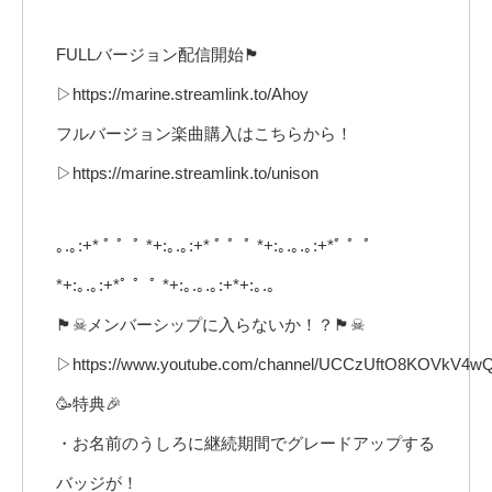
FULLバージョン配信開始🏴
▷https://marine.streamlink.to/Ahoy
フルバージョン楽曲購入はこちらから！
▷https://marine.streamlink.to/unison
｡.｡:+* ﾟ ゜ﾟ *+:｡.｡:+* ﾟ ゜ﾟ *+:｡.｡.｡:+*ﾟ ゜ﾟ
*+:｡.｡:+*ﾟ ゜ﾟ *+:｡.｡.｡:+*+:｡.｡
🏴☠メンバーシップに入らないか！？🏴☠
▷https://www.youtube.com/channel/UCCzUftO8KOVkV4wQ
🥳特典🎉
・お名前のうしろに継続期間でグレードアップする
バッジが！