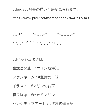
🏴‍☠️pixiv🏴‍☠️船長の描いた絵が見られます。
https://www.pixiv.net/member.php?id=43505343
｡.｡:+* ﾟ ゜ﾟ *+:｡.｡:+* ﾟ ゜ﾟ *+:｡.｡.｡:+*ﾟ ゜ﾟ
*+:｡.｡:+*ﾟ ゜ﾟ *+:｡.｡.｡:+*+:｡.｡
🏴‍☠️ハッシュタグ🏴‍☠️
生放送関連：#マリン航海記
ファンネーム：#宝鐘の一味
イラスト：#マリンのお宝
切り抜き：#わかるマリン
センシティブアート：#沈没後悔日記