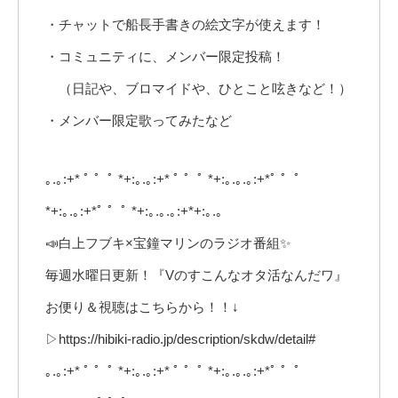
・チャットで船長手書きの絵文字が使えます！
・コミュニティに、メンバー限定投稿！
（日記や、ブロマイドや、ひとこと呟きなど！）
・メンバー限定歌ってみたなど
｡.｡:+* ﾟ ゜ﾟ *+:｡.｡:+* ﾟ ゜ﾟ *+:｡.｡.｡:+*ﾟ ゜ﾟ
*+:｡.｡:+*ﾟ ゜ﾟ *+:｡.｡.｡:+*+:｡.｡
📣白上フブキ×宝鐘マリンのラジオ番組✨
毎週水曜日更新！『Vのすこんなオタ活なんだワ』
お便り＆視聴はこちらから！！↓
▷https://hibiki-radio.jp/description/skdw/detail#
｡.｡:+* ﾟ ゜ﾟ *+:｡.｡:+* ﾟ ゜ﾟ *+:｡.｡.｡:+*ﾟ ゜ﾟ