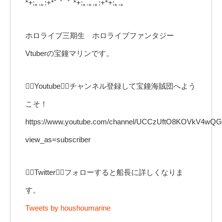
*+:｡.｡:+*ﾟ ゜ﾟ *+:｡.｡.｡:+*+:｡.｡
ホロライブ三期生 ホロライブファンタジー
Vtuberの宝鐘マリンです。
🏴‍☠️Youtube🏴‍☠️チャンネル登録して宝鐘海賊団へよう
こそ！
https://www.youtube.com/channel/UCCzUftO8KOVkV4wQ
view_as=subscriber
🏴‍☠️Twitter🏴‍☠️フォローすると船長に詳しくなりま
す。
Tweets by houshoumarine