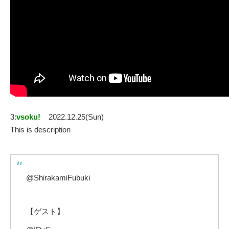
3:
vsoku!
2022.12.25(Sun)
This is description
​@ShirakamiFubuki
【ゲスト】