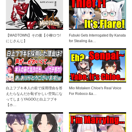
【MADTOWN】その後【小柳ロウ/
Fubuki Gets Interrogated By Kanata
にじさんじ】
for Stealing &a…
白上フブキ本人の前で採用理由を答
Mio Mistaken Chloe's Real Voice
えたらなんだか恥ずかしい空気にな
For Roboco &a…
ってしまうYAGOOと白上フブキ
【ホ…