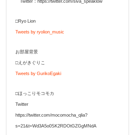
Twitter：https://twitter.com/siva_speaklow
□Ryo Lion
Tweets by ryolion_music
お部屋背景
□えがきぐりこ
Tweets by GurikoEgaki
□ほっこりモコモカ
Twitter
https://twitter.com/mocomocha_qlia?
s=21&t=Wd3A5o0SK2RDOtGZGgMNdA