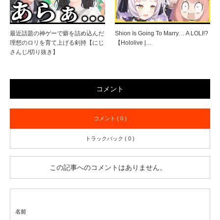
最近話題の神ゲーで癖を詰め込んだ
Shion Is Going To Marry… A LOLI!?
理想のロリを育て上げる剣持【にじ
【Hololive |…
さんじ/切り抜き】
コメント
コメント ( 0 )
トラックバック ( 0 )
この記事へのコメントはありません。
名前