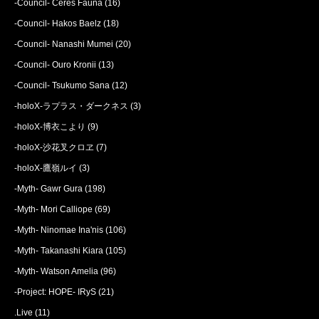
-Council- Ceres Fauna
(16)
-Council- Hakos Baelz
(18)
-Council- Nanashi Mumei
(20)
-Council- Ouro Kronii
(13)
-Council- Tsukumo Sana
(12)
-holoX-ラプラス・ダークネス
(3)
-holoX-博衣こより
(9)
-holoX-沙花叉クロヱ
(7)
-holoX-鷹嶺ルイ
(3)
-Myth- Gawr Gura
(198)
-Myth- Mori Calliope
(69)
-Myth- Ninomae Ina'nis
(106)
-Myth- Takanashi Kiara
(105)
-Myth- Watson Amelia
(96)
-Project: HOPE- IRyS
(21)
.Live
(11)