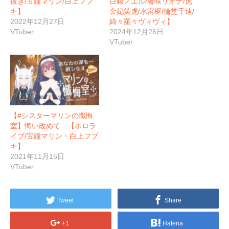
抜き/宝鐘マリン/白上フブ
白銀ノエル/響咲リオナ/虎
キ】
金妃笑虎/水宮枢/輪堂千速/
2022年12月27日
綺々羅々ヴィヴィ】
VTuber
2024年12月26日
VTuber
【#シスターマリンの懺悔
室】悔い改めて…【ホロラ
イブ/宝鐘マリン・白上フブ
キ】
2021年11月15日
VTuber
Tweet
Share
+1
Hatena