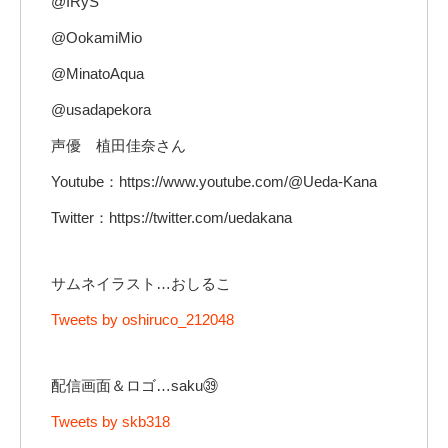
@IRyS
@OokamiMio
@MinatoAqua
@usadapekora
声優 植田佳奈さん
Youtube：https://www.youtube.com/@Ueda-Kana
Twitter：https://twitter.com/uedakana
サムネイラスト…おしるこ
Tweets by oshiruco_212048
配信画面＆ロゴ…saku㊴
Tweets by skb318