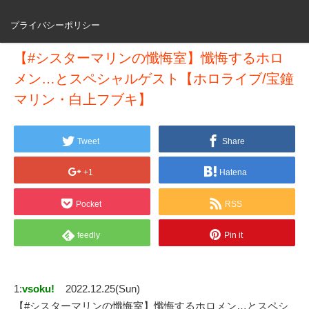
プライバシーポリシー
【#シスターマリンの懺悔室】懺悔するホロ
メン…とスペシャルゲスト【ホロライブ/宝鐘
マリン・白上フブキ】
Tweet
Share
+1
Hatena
Pocket
RSS
feedly
Pin it
1:
vsoku!
2022.12.25(Sun)
【#シスターマリンの懺悔室】懺悔するホロメン…とスペシ