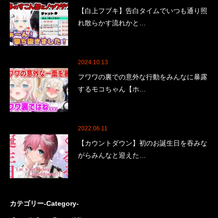
【白上フブキ】告白タイムでいつも通り照
れ散らかす流れかと…
2024.10.13
フワワの裏での意外な行動をみんなに暴露
するモコちゃん【ホ…
2022.06.11
【カウントダウン】初のお誕生日を吞みな
がらみんなと迎えた…
カテゴリー-Category-