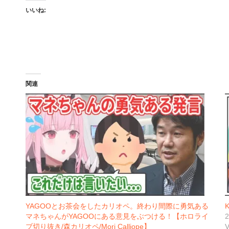
いいね:
関連
YAGOOとお茶会をしたカリオペ。終わり間際に勇気ある
K
マネちゃんがYAGOOにある意見をぶつける！【ホロライ
ブ切り抜き/森カリオペ/Mori Calliope】
V