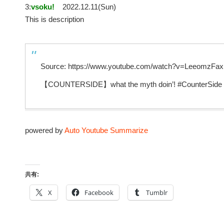
3:
vsoku!
2022.12.11(Sun)
This is description
Source: https://www.youtube.com/watch?v=LeeomzFa
【COUNTERSIDE】what the myth doin’! #CounterSide #
powered by
Auto Youtube Summarize
共有:
X
Facebook
Tumblr