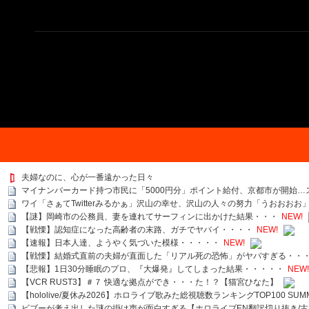
夫婦なのに、心が一番遠かった日々
マイナンバーカード持つ市民に「5000円分」ポイント給付、京都市が開始
ワイ「さぁてTwitterみるかぁ」沢山の幸せ、沢山の人々の努力「うおおおお」ｽﾞﾄ
【謎】岡崎市の公務員、妻を連れてサーフィンに出かけた結果・・・
NEW!
【戦慄】認知症になった高齢者の末路、ガチでヤバイ・・・・
NEW!
【速報】日本人達、ようやく気づいた模様・・・・・
NEW!
【戦慄】結婚式直前の夫婦が直面した「リアル死の恐怖」がヤバすぎる・・
【悲報】1日30分睡眠のプロ、『大爆発』してしまった結果・・・・・
NEW!
【VCR RUST3】＃７ 快適な拠点ができ・・・た！？【猫宮ひなた】
【hololive/夏休み2026】ホロライブ歌みた総視聴数ランキングTOP100 SUMMER SPECI
ビブーが考え出した謎の掛け声が面白すぎる【ホロライブEN翻訳切り抜き/古