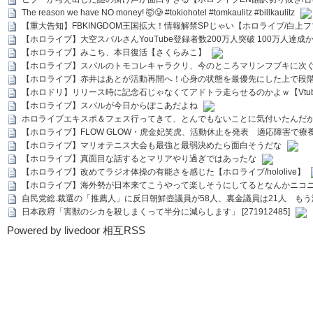
The reason we have NO money! 🤯🥲 #tokiohotel #tomkaulitz #billkaulitz
【重大告知】FBKINGDOM王国拡大！情報解禁SPじゃい【ホロライブ/白上
【ホロライブ】大空スバルさんYouTube登録者数200万人突破 100万人達成
【ホロライブ】みこち、本日復活【さくらみこ】
【ホロライブ】スバルのトモコレキャラクリ、今のところマリンフブキに次ぐ
【ホロライブ】赤井はあとが活動再開へ！心身の状態を最優先にした上で段
【ホロドリ】リリース時に記念石じゃなくてアドトラ走らせるのかよｗ【Vtub
【ホロライブ】スバルが今日からぽこあだよね
ホロライブエキスポ＆フェス行ってきて、とんでもないことに気付いたんだ
【ホロライブ】FLOW GLOW・虎金妃笑虎、活動休止を発表 適応障害で療
【ホロライブ】マリオテニス大会も最強と最弱決めたら面白そうだな
【ホロライブ】真面目な話するとマリアやり過ぎではあったな
【ホロライブ】改めてラジオ体操の有能さを感じた【ホロライブ/hololive】
【ホロライブ】海外勢が日本来てこうやって楽しそうにしてるとなんかニコ
自民党総.裁選の「推薦人」に反日朝鮮壺議員が58人、裏金議員は21人 もう滅茶苦茶
日本政府「害獣のシカを殺しまくって半分に減らします」 [271912485]
Powered by livedoor 相互RSS