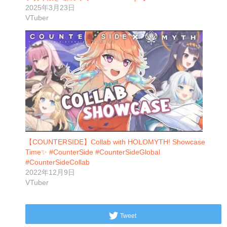
2025年3月23日
VTuber
【COUNTERSIDE】Collab with HOLOMYTH! Showcase
Time✨ #CounterSide #CounterSideGlobal
#CounterSideCollab
2022年12月9日
VTuber
Tweet