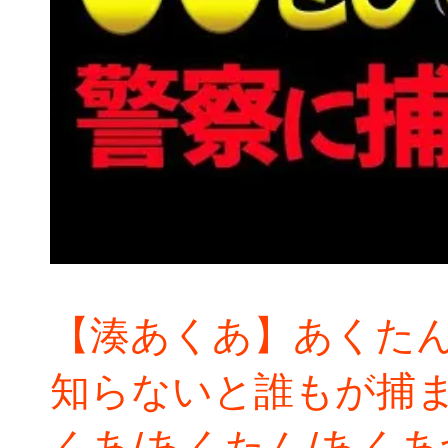
【湊あくあ】あくたん
知らないと誰もが捕
くあ/あくたん/あく