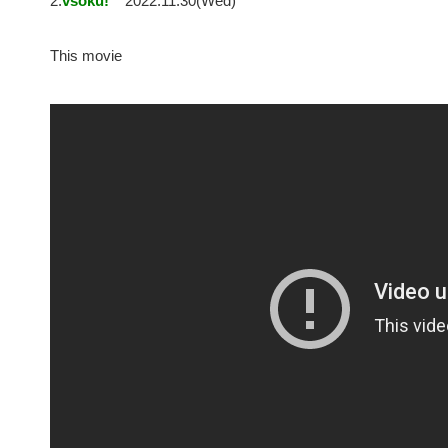
2:
vsoku!
2022.11.30(Wed)
This movie