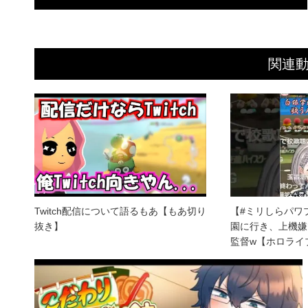
関連
Twitch配信について語るもあ【もあ切り
【#ミリしらパワ
抜き】
園に行き、上機嫌
監督w【ホロライ