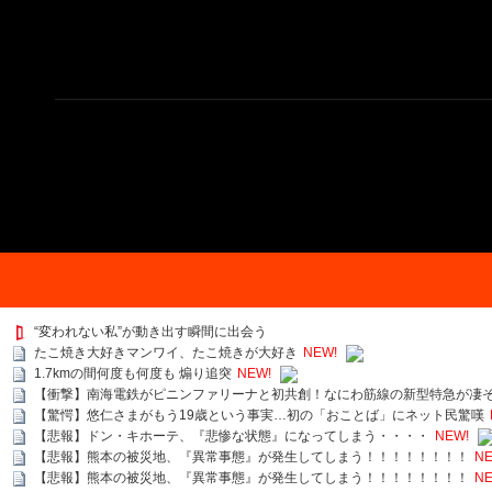
“変われない私”が動き出す瞬間に出会う
たこ焼き大好きマンワイ、たこ焼きが大好き
NEW!
1.7kmの間何度も何度も 煽り追突
NEW!
【衝撃】南海電鉄がピニンファリーナと初共創！なにわ筋線の新型特急が凄
【驚愕】悠仁さまがもう19歳という事実…初の「おことば」にネット民驚嘆
【悲報】ドン・キホーテ、『悲惨な状態』になってしまう・・・・
NEW!
【悲報】熊本の被災地、『異常事態』が発生してしまう！！！！！！！！
NE
【悲報】熊本の被災地、『異常事態』が発生してしまう！！！！！！！！
NE