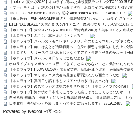
【hololive/夏休み2026】ホロライブ歌みた総視聴数ランキングTOP100 SUMMER SPECI
ビブーが考え出した謎の掛け声が面白すぎる【ホロライブEN翻訳切り抜き/古
The reason we have NO money! 🤯🥲 #tokiohotel #tomkaulitz #billkaulitz
【重大告知】FBKINGDOM王国拡大！情報解禁SPじゃい【ホロライブ/白上
ETERNAL BLAZE / 久遠たま (Cover) アニメ『魔法少女リリカルなのはA's』
【ホロライブ】大空スバルさんYouTube登録者数200万人突破 100万人達成
【ホロライブ】みこち、本日復活【さくらみこ】
【ホロライブ】スバルのトモコレキャラクリ、今のところマリンフブキに次ぐ
【ホロライブ】赤井はあとが活動再開へ！心身の状態を最優先にした上で段
【ホロドリ】リリース時に記念石じゃなくてアドトラ走らせるのかよｗ【Vtub
【ホロライブ】スバルが今日からぽこあだよね
ホロライブエキスポ＆フェス行ってきて、とんでもないことに気付いたんだ
【ホロライブ】FLOW GLOW・虎金妃笑虎、活動休止を発表 適応障害で療
【ホロライブ】マリオテニス大会も最強と最弱決めたら面白そうだな
【ホロライブ】真面目な話するとマリアやり過ぎではあったな
【ホロライブ】改めてラジオ体操の有能さを感じた【ホロライブ/hololive】
【ホロライブ】海外勢が日本来てこうやって楽しそうにしてるとなんかニコ
自民党総.裁選の「推薦人」に反日朝鮮壺議員が58人、裏金議員は21人 もう滅茶苦茶
日本政府「害獣のシカを殺しまくって半分に減らします」 [271912485]
Powered by livedoor 相互RSS