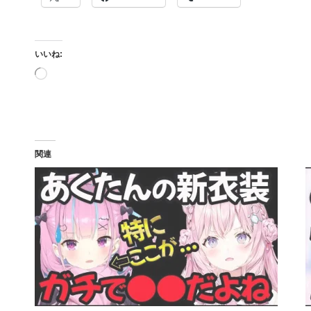
いいね:
読
み
込
み
中…
関連