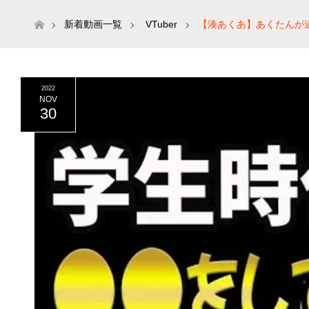
ホーム
新着動画一覧
VTuber
【湊あくあ】あくたんが逮
2022
NOV
30