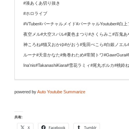
#湊あくあ切り抜き
#ホロライブ
#VTuber#バーチャルメイド#バーチャルYoutuber
夜空メル#大空スバル#夏色まつり#さくらみこ#百鬼あ
神ころね#猫又おかゆ#がおう#兎田ぺこら#白銀ノエル
ルーナ#天音かなた#角巻わため#常闇トワ#GawrGura#MoriCal
Ina’nis#TakanashiKiara#雪花ラミィ#尾丸ポルカ
powered by
Auto Youtube Summarize
共有:
X
Facebook
Tumblr