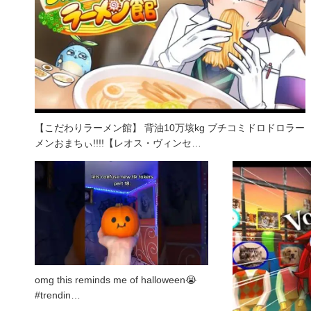
【こだわりラーメン館】 背油10万垓kg ブチコミドロドロラー
メンおまちぃ!!!!【レオス・ヴィンセ…
omg this reminds me of halloween😭
#trendin…