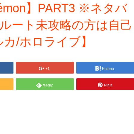
émon】PART3 ※ネタバ
のルート未攻略の方は自己
カ/ホロライブ】
+1
Hatena
feedly
Pin it