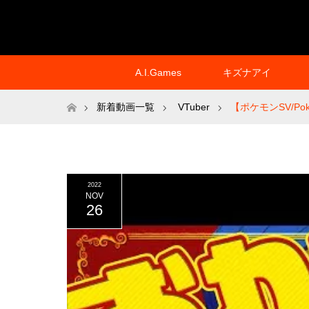
A.I.Games
キズナアイ
ホーム
新着動画一覧
VTuber
【ポケモンSV/P
2022
NOV
26