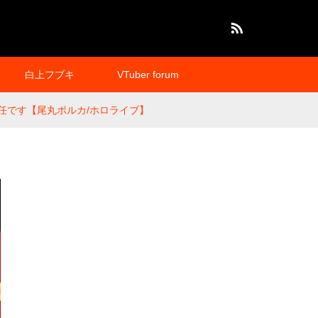
RSS
白上フブキ
VTuber forum
己責任です【尾丸ポルカ/ホロライブ】