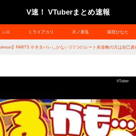
V速！ VTuberまとめ速報
シロ
ミライアカリ
月ノ美兎
猫宮ひなた
okémon】PART3 ※ネタバレしかない※3つのルート未攻略の方は自
プライバシーポリシー
VTuber