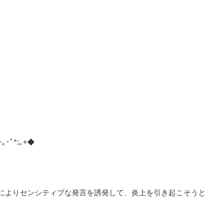
+｡･ﾟ*:｡+◆
によりセンシティブな発言を誘発して、炎上を引き起こそうと