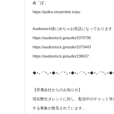
🎪「ぽ」
https://polka.streamlink.to/po
Audiostock様にめちゃお世話になっております
https://audiostock.jp/audio/1070790
https://audiostock.jp/audio/1073443
https://audiostock.jp/audio/198637
◆+｡･ﾟ*:｡+◆+｡･ﾟ*:｡+◆+｡･ﾟ*:｡+◆+｡･ﾟ*:｡+◆
【所属会社からのお知らせ】
現在弊社タレントに対し、配信中のチャット等
する事象が散見されています。