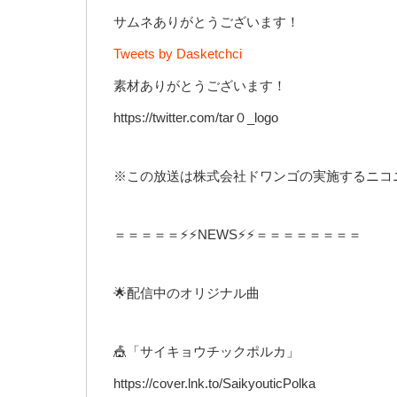
サムネありがとうございます！
Tweets by Dasketchci
素材ありがとうございます！
https://twitter.com/tar０_logo
※この放送は株式会社ドワンゴの実施するニコ
＝＝＝＝＝⚡⚡NEWS⚡⚡＝＝＝＝＝＝＝＝
🌟配信中のオリジナル曲
🎪「サイキョウチックポルカ」
https://cover.lnk.to/SaikyouticPolka