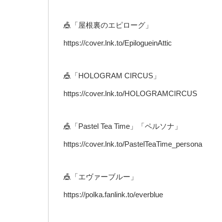
🎪「屋根裏のエピローグ」
https://cover.lnk.to/EpilogueinAttic
🎪「HOLOGRAM CIRCUS」
https://cover.lnk.to/HOLOGRAMCIRCUS
🎪「Pastel Tea Time」「ペルソナ」
https://cover.lnk.to/PastelTeaTime_persona
🎪「エヴァーブルー」
https://polka.fanlink.to/everblue