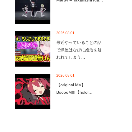
Martyr – Takanashi Kia…
2026.08.01
最近やっていることの話
で蝶屋はなびに婚活を疑
われてしまう…
2026.08.01
【original MV】
BooooM!!!【holol…