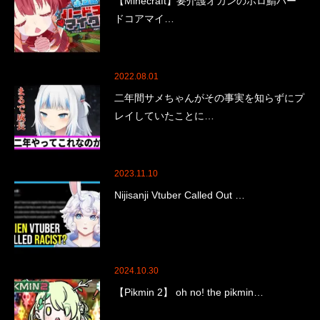
【Minecraft】要介護オカンのホロ鯖ハー
ドコアマイ…
2022.08.01
二年間サメちゃんがその事実を知らずにプ
レイしていたことに…
2023.11.10
Nijisanji Vtuber Called Out …
2024.10.30
【Pikmin 2】 oh no! the pikmin…