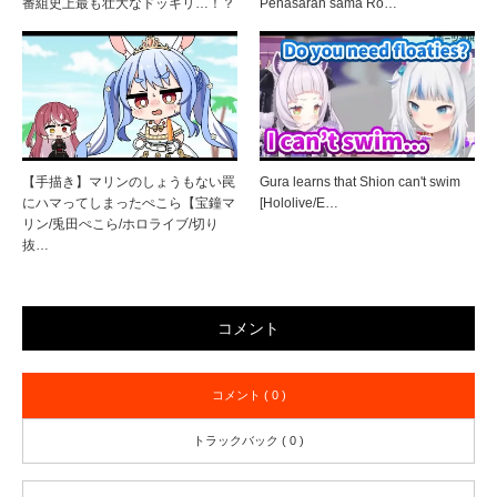
番組史上最も壮大なドッキリ…！？
Penasaran sama Ro…
【手描き】マリンのしょうもない罠
Gura learns that Shion can't swim
にハマってしまったぺこら【宝鐘マ
[Hololive/E…
リン/兎田ぺこら/ホロライブ/切り
抜…
コメント
コメント ( 0 )
トラックバック ( 0 )