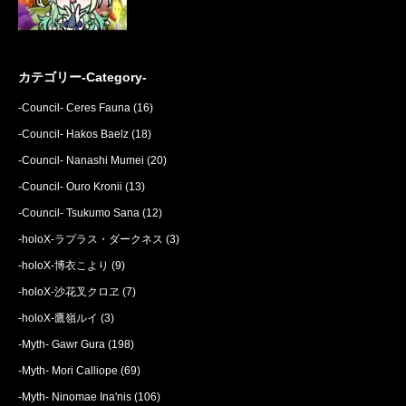
カテゴリー-Category-
-Council- Ceres Fauna
(16)
-Council- Hakos Baelz
(18)
-Council- Nanashi Mumei
(20)
-Council- Ouro Kronii
(13)
-Council- Tsukumo Sana
(12)
-holoX-ラプラス・ダークネス
(3)
-holoX-博衣こより
(9)
-holoX-沙花叉クロヱ
(7)
-holoX-鷹嶺ルイ
(3)
-Myth- Gawr Gura
(198)
-Myth- Mori Calliope
(69)
-Myth- Ninomae Ina'nis
(106)