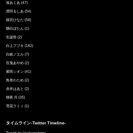
湊あくあ
(47)
潤羽るしあ
(54)
猫宮ひなた
(58)
獅白ぼたん
(1)
生誕祭
(2)
白上フブキ
(182)
白銀ノエル
(7)
百鬼あやめ
(2)
紫咲シオン
(41)
角巻わため
(2)
赤井はあと
(2)
輝夜 月
(35)
雪花ラミィ
(1)
タイムライン-Twitter Timeline-
Tweets by Vsokumatome