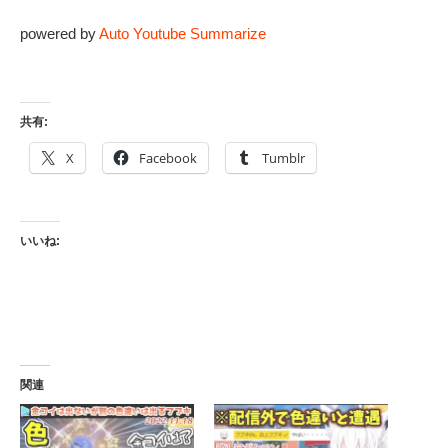
powered by
Auto Youtube Summarize
共有:
X
Facebook
Tumblr
いいね:
関連