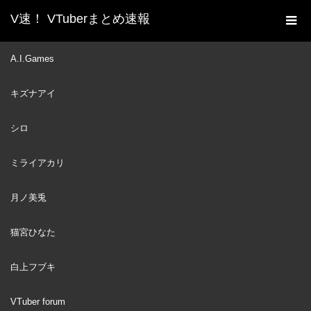
V速！ VTuberまとめ速報
新着動画一覧
VTuber
【白上フブキ】ナミイルカ
A.I.Games
ホーム
達に『あのトレーナーまたやってる』と思われてそうと語る白上
キズナアイ
さんの、金コイ耐久3日目【切り抜き/ホロライブ/ポケモンSV】
シロ
VTuber
2022
NOV
21
ミライアカリ
月ノ美兎
猫宮ひなた
白上フブキ
VTuber forum