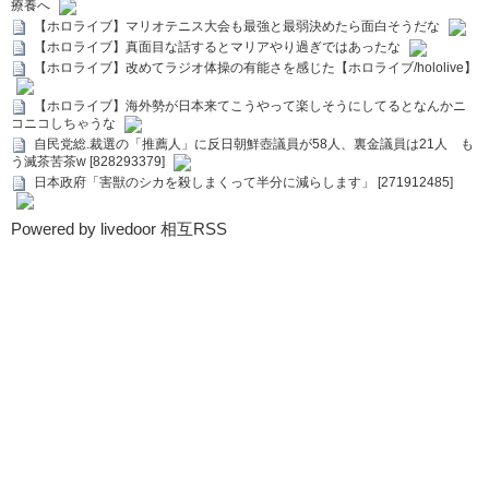
療養へ
【ホロライブ】マリオテニス大会も最強と最弱決めたら面白そうだな
【ホロライブ】真面目な話するとマリアやり過ぎではあったな
【ホロライブ】改めてラジオ体操の有能さを感じた【ホロライブ/hololive】
【ホロライブ】海外勢が日本来てこうやって楽しそうにしてるとなんかニ
コニコしちゃうな
自民党総.裁選の「推薦人」に反日朝鮮壺議員が58人、裏金議員は21人 も
う滅茶苦茶w [828293379]
日本政府「害獣のシカを殺しまくって半分に減らします」 [271912485]
Powered by livedoor 相互RSS