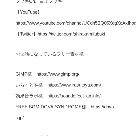
フブキCh。白上フブキ
【YouTube】
https://www.youtube.com/channel/UCdn5BQ06XqgXoAxIh
【Twitter】https://twitter.com/shirakamifubuki
お世話になっているフリー素材様
GIMP様 https://www.gimp.org/
いらすとや様 https://www.irasutoya.com/
効果音ラボ様 https://soundeffect-lab.info/
FREE BGM DOVA-SYNDROME様 https://dova-
s.jp/