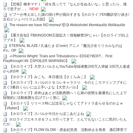
【悲報】橋本マナミ「頭を洗ってて『なんか生ぬるいな』と思ったら、後
ろで息子が…」
NEW!
ビブーが考え出した謎の掛け声が面白すぎる【ホロライブEN翻訳切り抜き/
古石ビジュー/リズム天国】
The reason we have NO money! 🤯🥲 #tokiohotel #tomkaulitz #billkaulitz
【重大告知】FBKINGDOM王国拡大！情報解禁SPじゃい【ホロライブ/白上
フブキ】
ETERNAL BLAZE / 久遠たま (Cover) アニメ『魔法少女リリカルなのは
A's』OP
≪Phoenix Wright: Trials and Tribulations≫ EDGEYBOI?!… First
Playthrough! #6【SPOILER WARNING】
【ホロライブ】大空スバルさんYouTube登録者数200万人突破 100万人達成
から約5年
【ホロライブ】みこち、本日復活【さくらみこ】
【ホロライブ】スバルのトモコレキャラクリ、今のところマリンフブキに
次ぐ3番目くらいには上手いよな【大空スバル】
【ホロライブ】赤井はあとが活動再開へ！心身の状態を最優先にした上で
段階的に活動範囲を広げていく形に
【ホロドリ】リリース時に記念石じゃなくてアドトラ走らせるのかよｗ
【Vtuber】
【ホロライブ】スバルが今日からぽこあだよね
ホロライブエキスポ＆フェス行ってきて、とんでもないことに気付いたん
だが…
【ホロライブ】FLOW GLOW・虎金妃笑虎、活動休止を発表 適応障害で