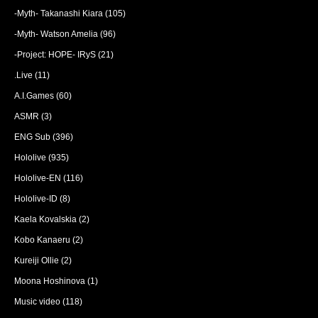
-Myth- Takanashi Kiara
(105)
-Myth- Watson Amelia
(96)
-Project: HOPE- IRyS
(21)
.Live
(11)
A.I.Games
(60)
ASMR
(3)
ENG Sub
(396)
Hololive
(935)
Hololive-EN
(116)
Hololive-ID
(8)
Kaela Kovalskia
(2)
Kobo Kanaeru
(2)
Kureiji Ollie
(2)
Moona Hoshinova
(1)
Music video
(118)