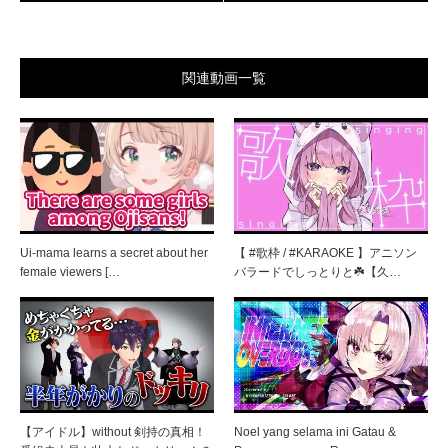
関連動画一覧
Ui-mama learns a secret about her
【 #歌枠 / #KARAOKE 】アニソン
female viewers […
バラードでしっとりと☘️【久…
【アイドル】without 剣持の真相！
Noel yang selama ini Gatau &