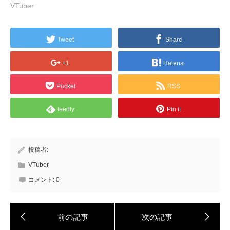
VTuber
Tweet
Share
+1
Hatena
Pocket
RSS
feedly
Pin it
投稿者:
VTuber
コメント:
0