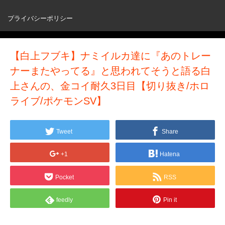
プライバシーポリシー
【白上フブキ】ナミイルカ達に『あのトレー
ナーまたやってる』と思われてそうと語る白
上さんの、金コイ耐久3日目【切り抜き/ホロ
ライブ/ポケモンSV】
Tweet
Share
+1
Hatena
Pocket
RSS
feedly
Pin it