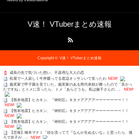
V速！ VTuberまとめ速報
RSS
Copyright ©
V速！ VTuberまとめ速報
成長の先で気づいた想い、不器用な大人の恋
松屋で一人寂しく牛丼啜ってる底辺オッサンいて笑ったわ
NEW!
義実家で甲子園を見ていた。義実家のある県代表校が勝ったので「良かっ
たですね」とトメに言ったら、トメ「あらどうも。私は嫁子さんの…」
NEW!
【熊本地震】ヒカキン、『神対応』キタァアアアアーーーーーーー！！
NEW!
【熊本地震】ヒカキン、『神対応』キタァアアアアーーーーーーー！！
NEW!
【熊本地震】ヒカキン、『神対応』キタァアアアアーーーーーーー！！
NEW!
【悲報】橋本マナミ「頭を洗ってて『なんか生ぬるいな』と思ったら、後
ろで息子が…」
NEW!