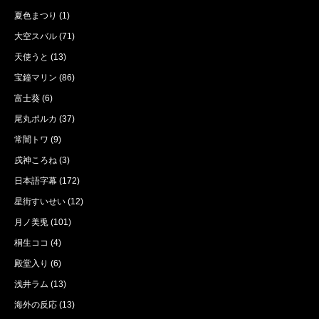
夏色まつり
(1)
大空スバル
(71)
天使うと
(13)
宝鐘マリン
(86)
富士葵
(6)
尾丸ポルカ
(37)
常闇トワ
(9)
戌神ころね
(3)
日本語字幕
(172)
星街すいせい
(12)
月ノ美兎
(101)
桐生ココ
(4)
殿堂入り
(6)
浅井ラム
(13)
海外の反応
(13)