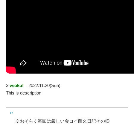
3:
vsoku!
2022.11.20(Sun)
This is description
※おそらく毎回は厳しい金コイ耐久日記その③