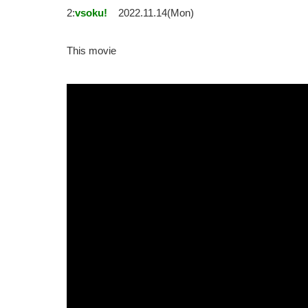
2:
vsoku!
2022.11.14(Mon)
This movie