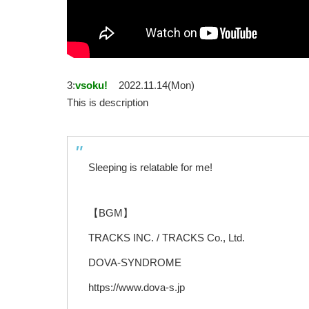
3:
vsoku!
2022.11.14(Mon)
This is description
Sleeping is relatable for me!
【BGM】
TRACKS INC. / TRACKS Co., Ltd.
DOVA-SYNDROME
https://www.dova-s.jp