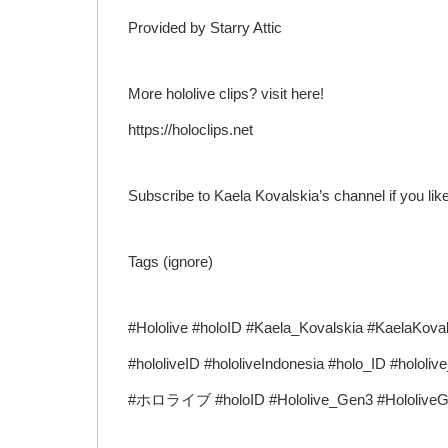
Provided by Starry Attic
More hololive clips? visit here!
https://holoclips.net
Subscribe to Kaela Kovalskia’s channel if you liked
Tags (ignore)
#Hololive #holoID #Kaela_Kovalskia #KaelaKov
#hololiveID #hololiveIndonesia #holo_ID #hololi
#ホロライブ #holoID #Hololive_Gen3 #Hololive