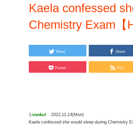
Kaela confessed sh
Chemistry Exam【H
Tweet
Share
Pocket
RSS
1:
vsoku!
2022.11.14(Mon)
Kaela confessed she would sleep during Chemis