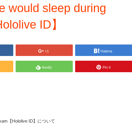
e would sleep during
ololive ID】
+1
Hatena
feedly
Pin it
try Exam【Hololive ID】について