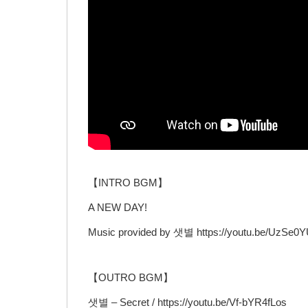
【INTRO BGM】
A NEW DAY!
Music provided by 샛별 https://youtu.be/UzSe
【OUTRO BGM】
샛별 – Secret / https://youtu.be/Vf-bYR4fLos