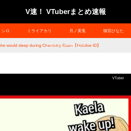
V速！ VTuberまとめ速報
シロ
ミライアカリ
月ノ美兎
猫宮ひなた
she would sleep during Chemistry Exam【Hololive ID】
プライバシーポリシー
VTuber