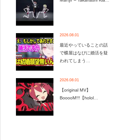
Martyr – Takanashi Kia…
2026.08.01
最近やっていることの話
で蝶屋はなびに婚活を疑
われてしまう…
2026.08.01
【original MV】
BooooM!!!【holol…