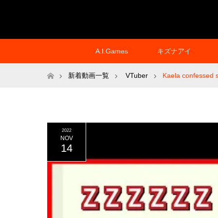
A.I.Games
キズナアイ
ホーム
新着動画一覧
VTuber
Kaela confessed 
2022
NOV
14