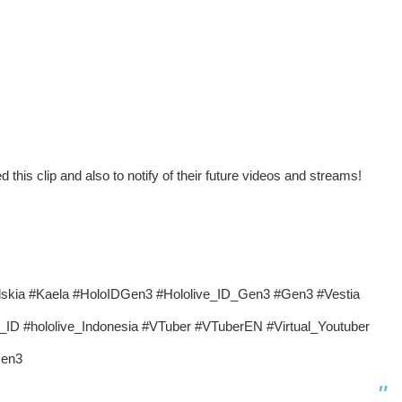
 this clip and also to notify of their future videos and streams!
alskia #Kaela #HoloIDGen3 #Hololive_ID_Gen3 #Gen3 #Vestia
ve_ID #hololive_Indonesia #VTuber #VTuberEN #Virtual_Youtuber
Gen3