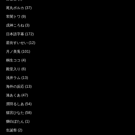
尾丸ポルカ
(37)
常闇トワ
(9)
戌神ころね
(3)
日本語字幕
(172)
星街すいせい
(12)
月ノ美兎
(101)
桐生ココ
(4)
殿堂入り
(6)
浅井ラム
(13)
海外の反応
(13)
湊あくあ
(47)
潤羽るしあ
(54)
猫宮ひなた
(58)
獅白ぼたん
(1)
生誕祭
(2)