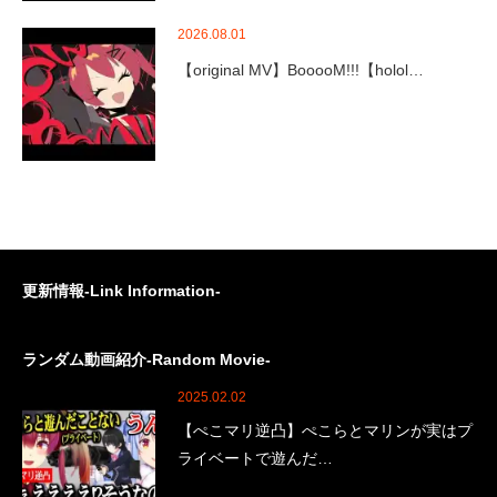
2026.08.01
【original MV】BooooM!!!【holol…
更新情報-Link Information-
ランダム動画紹介-Random Movie-
2025.02.02
【ぺこマリ逆凸】ぺこらとマリンが実はプ
ライベートで遊んだ…