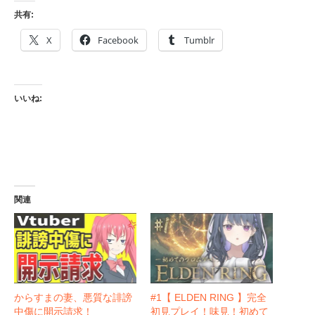
共有:
X
Facebook
Tumblr
いいね:
関連
からすまの妻、悪質な誹謗
#1【 ELDEN RING 】完全
中傷に開示請求！
初見プレイ！味見！初めて