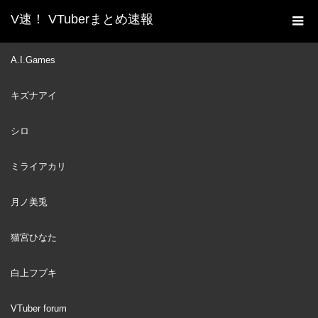
V速！ VTuberまとめ速報
新着動画一覧
VTuber
ついに企業がブチギレ！
A.I.Games
ホーム
Vtuber悪質まとめサイトが完全終了！やったぜ。【ANYCOLOR
キズナアイ
にじさんじ 誹謗中傷 弁護士】
VTuber
2022
シロ
NOV
11
ミライアカリ
月ノ美兎
猫宮ひなた
白上フブキ
VTuber forum