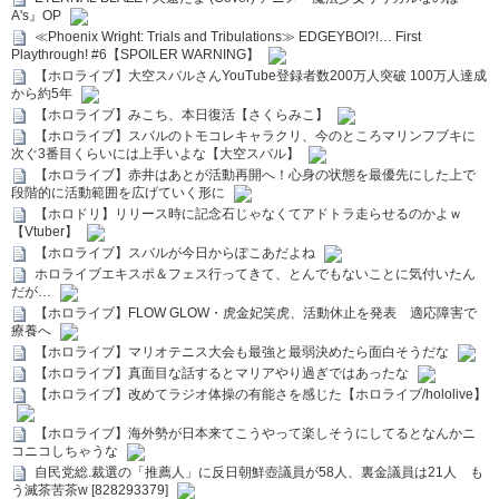
A's』OP
≪Phoenix Wright: Trials and Tribulations≫ EDGEYBOI?!… First
Playthrough! #6【SPOILER WARNING】
【ホロライブ】大空スバルさんYouTube登録者数200万人突破 100万人達成
から約5年
【ホロライブ】みこち、本日復活【さくらみこ】
【ホロライブ】スバルのトモコレキャラクリ、今のところマリンフブキに
次ぐ3番目くらいには上手いよな【大空スバル】
【ホロライブ】赤井はあとが活動再開へ！心身の状態を最優先にした上で
段階的に活動範囲を広げていく形に
【ホロドリ】リリース時に記念石じゃなくてアドトラ走らせるのかよｗ
【Vtuber】
【ホロライブ】スバルが今日からぽこあだよね
ホロライブエキスポ＆フェス行ってきて、とんでもないことに気付いたん
だが…
【ホロライブ】FLOW GLOW・虎金妃笑虎、活動休止を発表 適応障害で
療養へ
【ホロライブ】マリオテニス大会も最強と最弱決めたら面白そうだな
【ホロライブ】真面目な話するとマリアやり過ぎではあったな
【ホロライブ】改めてラジオ体操の有能さを感じた【ホロライブ/hololive】
【ホロライブ】海外勢が日本来てこうやって楽しそうにしてるとなんかニ
コニコしちゃうな
自民党総.裁選の「推薦人」に反日朝鮮壺議員が58人、裏金議員は21人 も
う滅茶苦茶w [828293379]