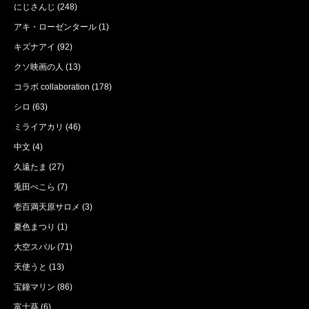
にじさんじ
(248)
アキ・ローゼンタール
(1)
キズナアイ
(92)
クソ映画の人
(13)
コラボ collaboration
(178)
シロ
(63)
ミライアカリ
(46)
中文
(4)
久遠たま
(27)
兎田ぺこら
(7)
壱百満天原サロメ
(3)
夏色まつり
(1)
大空スバル
(71)
天使うと
(13)
宝鐘マリン
(86)
富士葵
(6)