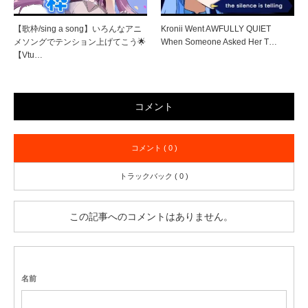
【歌枠/sing a song】いろんなアニ
Kronii Went AWFULLY QUIET
メソングでテンション上げてこう🌟
When Someone Asked Her T…
【Vtu…
コメント
コメント ( 0 )
トラックバック ( 0 )
この記事へのコメントはありません。
名前