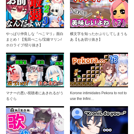
やっぱり仲良しな『ぺこマリ』面白
横文字を知ったかぶりしてしまうも
まとめ！【兎田ぺこら/宝鐘マリン/
あ【もあ切り抜き】
ホロライブ/切り抜き】
マナーの悪い視聴者にあきれるがう
Korone intimidates Pekora to not to
るぐら
use the Infini…