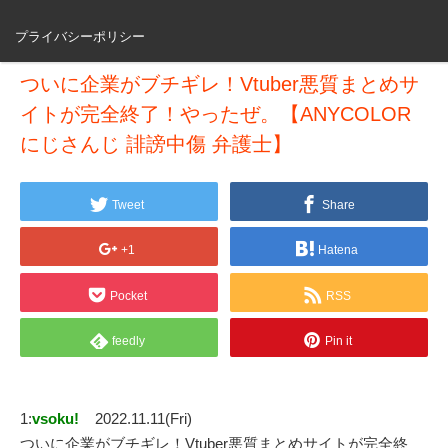
プライバシーポリシー
ついに企業がブチギレ！Vtuber悪質まとめサ
イトが完全終了！やったぜ。【ANYCOLOR
にじさんじ 誹謗中傷 弁護士】
Tweet
Share
+1
Hatena
Pocket
RSS
feedly
Pin it
1:
vsoku!
2022.11.11(Fri)
ついに企業がブチギレ！Vtuber悪質まとめサイトが完全終