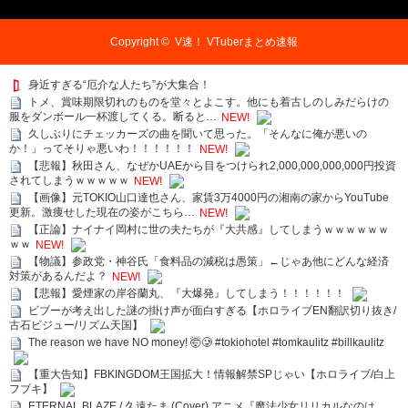
Copyright ©
V速！ VTuberまとめ速報
身近すぎる“厄介な人たち”が大集合！
トメ、賞味期限切れのものを堂々とよこす。他にも着古しのしみだらけの
服をダンボール一杯渡してくる。断ると…
NEW!
久しぶりにチェッカーズの曲を聞いて思った。「そんなに俺が悪いの
か！」ってそりゃ悪いわ！！！！！！
NEW!
【悲報】秋田さん、なぜかUAEから目をつけられ2,000,000,000,000円投資
されてしまうｗｗｗｗｗ
NEW!
【画像】元TOKIO山口達也さん、家賃3万4000円の湘南の家からYouTube
更新。激痩せした現在の姿がこちら…
NEW!
【正論】ナイナイ岡村に世の夫たちが『大共感』してしまうｗｗｗｗｗｗ
ｗｗ
NEW!
【物議】参政党・神谷氏「食料品の減税は愚策」←じゃあ他にどんな経済
対策があるんだよ？
NEW!
【悲報】愛煙家の岸谷蘭丸、『大爆発』してしまう！！！！！！
ビブーが考え出した謎の掛け声が面白すぎる【ホロライブEN翻訳切り抜き/
古石ビジュー/リズム天国】
The reason we have NO money! 🤯🥲 #tokiohotel #tomkaulitz #billkaulitz
【重大告知】FBKINGDOM王国拡大！情報解禁SPじゃい【ホロライブ/白上
フブキ】
ETERNAL BLAZE / 久遠たま (Cover) アニメ『魔法少女リリカルなのは