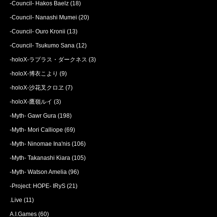
-Council- Hakos Baelz
(18)
-Council- Nanashi Mumei
(20)
-Council- Ouro Kronii
(13)
-Council- Tsukumo Sana
(12)
-holoX-ラプラス・ダークネス
(3)
-holoX-博衣こより
(9)
-holoX-沙花叉クロヱ
(7)
-holoX-鷹嶺ルイ
(3)
-Myth- Gawr Gura
(198)
-Myth- Mori Calliope
(69)
-Myth- Ninomae Ina'nis
(106)
-Myth- Takanashi Kiara
(105)
-Myth- Watson Amelia
(96)
-Project: HOPE- IRyS
(21)
.Live
(11)
A.I.Games
(60)