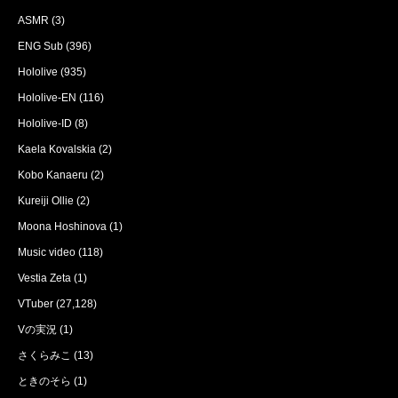
ASMR
(3)
ENG Sub
(396)
Hololive
(935)
Hololive-EN
(116)
Hololive-ID
(8)
Kaela Kovalskia
(2)
Kobo Kanaeru
(2)
Kureiji Ollie
(2)
Moona Hoshinova
(1)
Music video
(118)
Vestia Zeta
(1)
VTuber
(27,128)
Vの実況
(1)
さくらみこ
(13)
ときのそら
(1)