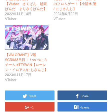
【Vtuber さくぱん 毬咲
のフロムゲー！【小清水 透
ぱんだ まりさくぱんだ】
/ にじさんじ】
2022年11月14日
2024年6月29日
VTuber
VTuber
【VALORANT】V最
SCRIM3日目！！vs べに３
チーム #TTSWIN【ローレ
ン・イロアス/にじさんじ】
2023年11月17日
VTuber
Tweet
Share
+1
Hatena