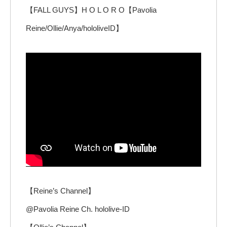
【FALL GUYS】H O L O R O【Pavolia
Reine/Ollie/Anya/hololiveID】
【Reine’s Channel】
@Pavolia Reine Ch. hololive-ID