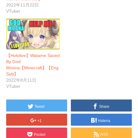
2022年11月22日
VTuber
【Hololive】Watame Saved
By God
Moona【Minecraft】【Eng
Sub】
2022年8月11日
VTuber
Tweet
Share
+1
Hatena
Pocket
RSS