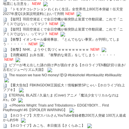
地震にも注意を」
NEW!
『トモダチコレクション わくわく生活』全世界売上800万本突破！任天堂
2027年度Q1決算説明資料において判明
NEW!
【疑問】羽田空港近くで全日空機が衝突防止装置で作動回避。これで「ニ
アミスではない」ってマジ？
NEW!
【疑問】羽田空港近くで全日空機が衝突防止装置で作動回避。これで「ニ
アミスではない」ってマジ？
NEW!
【衝撃】イオンモール爆発事故、『とんでもない事実』が判明してしま
う・・・・・・
NEW!
【衝撃】NHK、ようやく気づくｗｗｗｗｗｗｗｗｗ
NEW!
【消費減税】お弁当屋、『衝撃的な発言』をしてしまう・・・・・・
NEW!
ビブーが考え出した謎の掛け声が面白すぎる【ホロライブEN翻訳切り抜き/
古石ビジュー/リズム天国】
The reason we have NO money! 🤯🥲 #tokiohotel #tomkaulitz #billkaulitz
【重大告知】FBKINGDOM王国拡大！情報解禁SPじゃい【ホロライブ/白上
フブキ】
ETERNAL BLAZE / 久遠たま (Cover) アニメ『魔法少女リリカルなのは
A's』OP
≪Phoenix Wright: Trials and Tribulations≫ EDGEYBOI?!… First
Playthrough! #6【SPOILER WARNING】
【ホロライブ】大空スバルさんYouTube登録者数200万人突破 100万人達成
から約5年
【ホロライブ】みこち、本日復活【さくらみこ】