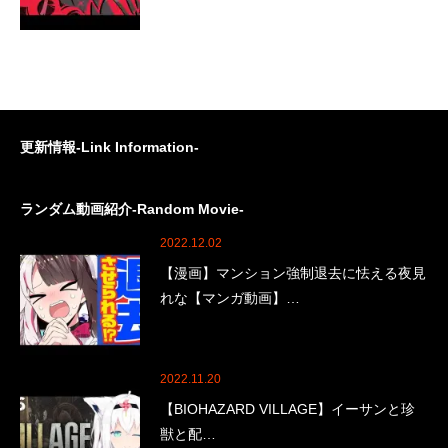
更新情報-Link Information-
ランダム動画紹介-Random Movie-
2022.12.02
【漫画】マンション強制退去に怯える夜見
れな【マンガ動画】…
2022.11.20
【BIOHAZARD VILLAGE】イーサンと珍
獣と配…