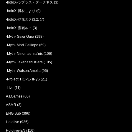
-holoX-ラプラス・ダークネス
(3)
-holoX-博衣こより
(9)
-holoX-沙花叉クロヱ
(7)
-holoX-鷹嶺ルイ
(3)
-Myth- Gawr Gura
(198)
-Myth- Mori Calliope
(69)
-Myth- Ninomae Ina'nis
(106)
-Myth- Takanashi Kiara
(105)
-Myth- Watson Amelia
(96)
-Project: HOPE- IRyS
(21)
.Live
(11)
A.I.Games
(60)
ASMR
(3)
ENG Sub
(396)
Hololive
(935)
Hololive-EN
(116)