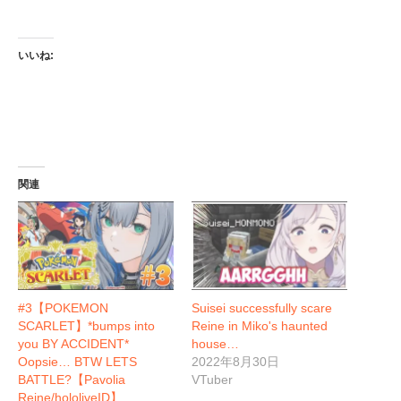
いいね:
関連
#3【POKEMON
Suisei successfully scare
SCARLET】*bumps into
Reine in Miko's haunted
you BY ACCIDENT*
house…
Oopsie… BTW LETS
2022年8月30日
BATTLE?【Pavolia
VTuber
Reine/hololiveID】