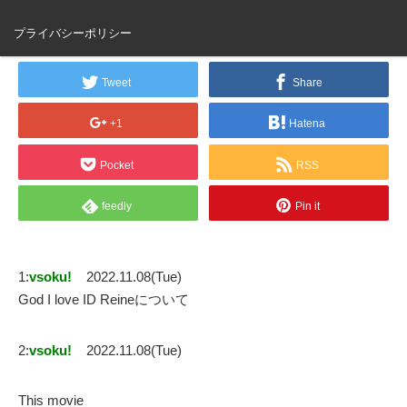
God I love ID Reine
プライバシーポリシー
Tweet
Share
+1
Hatena
Pocket
RSS
feedly
Pin it
1:
vsoku!
2022.11.08(Tue)
God I love ID Reineについて
2:
vsoku!
2022.11.08(Tue)
This movie