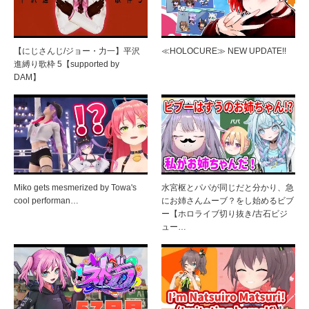
【にじさんじ/ジョー・力一】平沢
≪HOLOCURE≫ NEW UPDATE!!
進縛り歌枠 5【supported by
DAM】
Miko gets mesmerized by Towa's
水宮枢とパパが同じだと分かり、急
cool performan…
にお姉さんムーブ？をし始めるビブ
ー【ホロライブ切り抜き/古石ビジ
ュー…