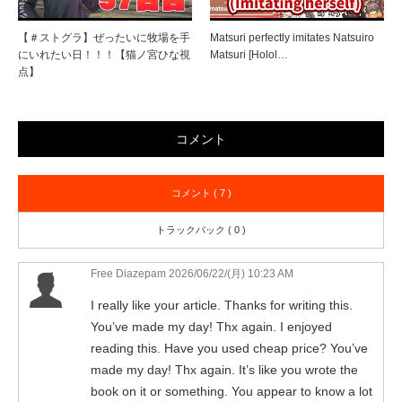
【＃ストグラ】ぜったいに牧場を手
Matsuri perfectly imitates Natsuiro
にいれたい日！！！【猫ノ宮ひな視
Matsuri [Holol…
点】
コメント
コメント ( 7 )
トラックバック ( 0 )
Free Diazepam
2026/06/22/(月) 10:23 AM
I really like your article. Thanks for writing this.
You’ve made my day! Thx again. I enjoyed
reading this. Have you used cheap price? You’ve
made my day! Thx again. It’s like you wrote the
book on it or something. You appear to know a lot