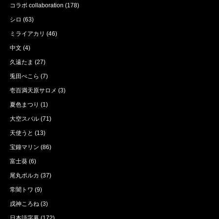
コラボ collaboration
(178)
シロ
(63)
ミライアカリ
(46)
中文
(4)
久遠たま
(27)
兎田ぺこら
(7)
壱百満天原サロメ
(3)
夏色まつり
(1)
大空スバル
(71)
天使うと
(13)
宝鐘マリン
(86)
富士葵
(6)
尾丸ポルカ
(37)
常闇トワ
(9)
戌神ころね
(3)
日本語字幕
(172)