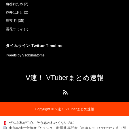
角巻わため
(2)
赤井はあと
(2)
輝夜 月
(35)
雪花ラミィ
(1)
タイムライン-Twitter Timeline-
Tweets by Vsokumatome
V速！ VTuberまとめ速報
RSS
Copyright ©
V速！ VTuberまとめ速報
ぜんぶ私が中心、そう思われたくないのに
中部各地に危険度「Sランク」断層帯 専門家「南海トラフだけでなく直下型