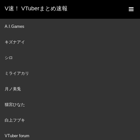
V速！ VTuberまとめ速報
新着動画一覧
VTuber
God I love ID Reine
A.I.Games
ホーム
VTuber
2022
キズナアイ
NOV
09
シロ
ミライアカリ
月ノ美兎
猫宮ひなた
白上フブキ
VTuber forum