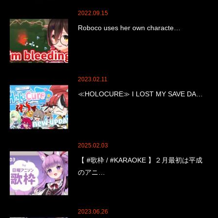
2022.09.15
Roboco uses her own characte…
2023.02.11
≪HOLOCURE≫ I LOST MY SAVE DA…
2025.02.03
【 #歌枠 / #KARAOKE 】２月最初は平成
のアニ…
2023.06.26