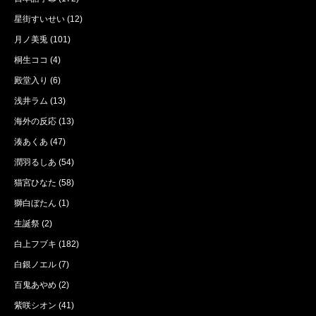
星街すいせい
(12)
月ノ美兎
(101)
桐生ココ
(4)
殿堂入り
(6)
浅井ラム
(13)
海外の反応
(13)
湊あくあ
(47)
潤羽るしあ
(54)
猫宮ひなた
(58)
獅白ぼたん
(1)
生誕祭
(2)
白上フブキ
(182)
白銀ノエル
(7)
百鬼あやめ
(2)
紫咲シオン
(41)