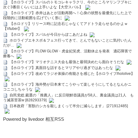
【ホロライブ】スバルのトモコレキャラクリ、今のところマリンフブキに
次ぐ3番目くらいには上手いよな【大空スバル】
【ホロライブ】赤井はあとが活動再開へ！心身の状態を最優先にした上で
段階的に活動範囲を広げていく形に
【ホロドリ】リリース時に記念石じゃなくてアドトラ走らせるのかよｗ
【Vtuber】
【ホロライブ】スバルが今日からぽこあだよね
ホロライブエキスポ＆フェス行ってきて、とんでもないことに気付いたん
だが…
【ホロライブ】FLOW GLOW・虎金妃笑虎、活動休止を発表 適応障害で
療養へ
【ホロライブ】マリオテニス大会も最強と最弱決めたら面白そうだな
【ホロライブ】真面目な話するとマリアやり過ぎではあったな
【ホロライブ】改めてラジオ体操の有能さを感じた【ホロライブ/hololive】
【ホロライブ】海外勢が日本来てこうやって楽しそうにしてるとなんかニ
コニコしちゃうな
自民党総.裁選の「推薦人」に反日朝鮮壺議員が58人、裏金議員は21人 も
う滅茶苦茶w [828293379]
日本政府「害獣のシカを殺しまくって半分に減らします」 [271912485]
Powered by livedoor 相互RSS