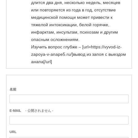
длится два дня, несколько недель, месяцев
или повторяется из года в год, отсутствие
медицинской помощи может привести к
тяжелой интоксикации, белой горячке,
инфарктам, инсультам, психозам и другим
опасным осложнениям.
Изучить вопрос глубже – [url=https://vyvod-iz-
zapoya-v-anape5.ru/]вывод из запоя с выездом
анапа[/url]
名前
E-MAIL
- 公開されません -
URL