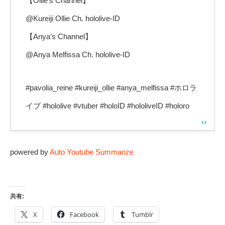
【Ollie’s Channel】
@Kureiji Ollie Ch. hololive-ID
【Anya’s Channel】
@Anya Melfissa Ch. hololive-ID
#pavolia_reine #kureiji_ollie #anya_melfissa #ホロラ
イブ #hololive #vtuber #holoID #hololiveID #holoro
powered by
Auto Youtube Summarize
共有:
X
Facebook
Tumblr