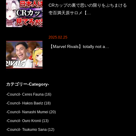
CRカップの裏で思いの限りをぶちまける
壱百満天原サロメ【…
2025.02.25
【Marvel Rivals】totally not a…
カテゴリー-Category-
-Council- Ceres Fauna
(16)
-Council- Hakos Baelz
(18)
-Council- Nanashi Mumei
(20)
-Council- Ouro Kronii
(13)
-Council- Tsukumo Sana
(12)