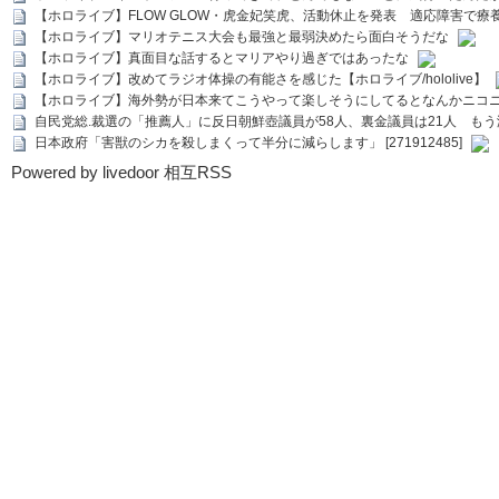
【ホロライブ】FLOW GLOW・虎金妃笑虎、活動休止を発表 適応障害で療
【ホロライブ】マリオテニス大会も最強と最弱決めたら面白そうだな
【ホロライブ】真面目な話するとマリアやり過ぎではあったな
【ホロライブ】改めてラジオ体操の有能さを感じた【ホロライブ/hololive】
【ホロライブ】海外勢が日本来てこうやって楽しそうにしてるとなんかニコ
自民党総.裁選の「推薦人」に反日朝鮮壺議員が58人、裏金議員は21人 もう滅茶苦茶
日本政府「害獣のシカを殺しまくって半分に減らします」 [271912485]
Powered by livedoor 相互RSS