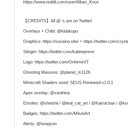
https://www.reddit.com/user/Alban_Knox
【CREDITS】All @ ‘s are on Twitter!
Overlays + Chibi: @kidakupo
Graphics: https://sozaino.site/ + https://twitter.com/cryst
Stinger: https://twitter.com/katieeprime
Logo: https://twitter.com/OrihimeVT
Ghosting Masures: @planet_m1126
Minecraft Shaders used: SEUS Renewed v1.0.1
Apex overlay: @vanihina
Emotes: @sheishii / @teal_cat_art / @Kairuichan / @
Badges: https://twitter.com/MiiveiArt
Alerts: @hoopyon