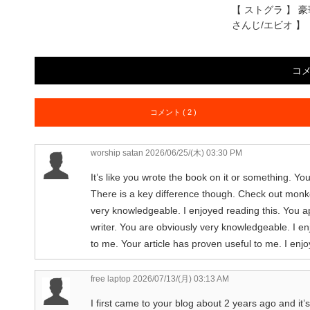
【 ストグラ 】 
さんじ/エビオ 】
コ
コメント ( 2 )
worship satan
2026/06/25/(木) 03:30 PM
It’s like you wrote the book on it or something. Yo
There is a key difference though. Check out monke
very knowledgeable. I enjoyed reading this. You a
writer. You are obviously very knowledgeable. I e
to me. Your article has proven useful to me. I enj
free laptop
2026/07/13/(月) 03:13 AM
I first came to your blog about 2 years ago and it’s