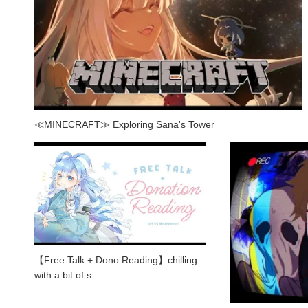
≪MINECRAFT≫ Exploring Sana's Tower
【Free Talk + Dono Reading】chilling
with a bit of s…