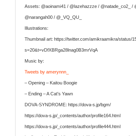
Assets: @aoinami41 / @lazehazzze / @natade_co2_ / @
@narangah00 / @_VQ_QU_
Illustrations:
Thumbnail art: https://twitter.com/amikraamikra/statu
s=20&t=vDfXBRga28lnag0B3mrVqA
Music by:
Tweets by amerynnn_
– Opening – Kaitou Boogie
– Ending – A Cat’s Yawn
DOVA-SYNDROME: https://dova-s.jp/bgm/
https://dova-s.jp/_contents/author/profile164.html
https://dova-s.jp/_contents/author/profile444.html