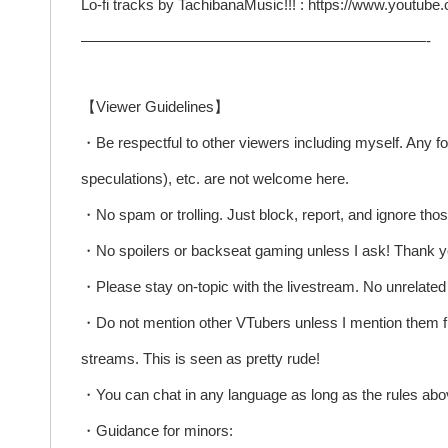
Lo-fi tracks by TachibanaMusic!!! : https://www.youtub
———————————————————————-
【Viewer Guidelines】
・Be respectful to other viewers including myself. Any f
speculations), etc. are not welcome here.
・No spam or trolling. Just block, report, and ignore thos
・No spoilers or backseat gaming unless I ask! Thank y
・Please stay on-topic with the livestream. No unrelated 
・Do not mention other VTubers unless I mention them fi
streams. This is seen as pretty rude!
・You can chat in any language as long as the rules abov
・Guidance for minors: