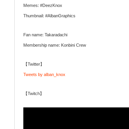
Memes: #DeezKnox
Thumbnail: #AlbanGraphics
Fan name: Takaradachi
Membership name: Konbini Crew
【Twitter】
Tweets by alban_knox
【Twitch】