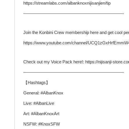
https://streamlabs.com/albanknoxnijisanjien/tip
———————————————————————-
Join the Konbini Crew membership here and get cool per
https://www.youtube.com/channel/UCQ1zGxHrfEmmW
Check out my Voice Pack here!: https://nijisanji-store.
———————————————————————-
【Hashtags】
General: #AlbanKnox
Live: #AlbanLive
Art: #AlbanKnoxArt
NSFW: #KnoxSFW