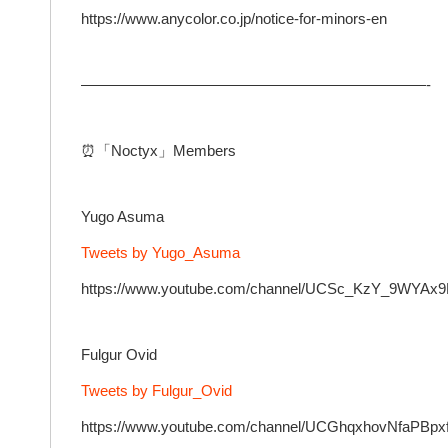
https://www.anycolor.co.jp/notice-for-minors-en
———————————————————————-
⏰「Noctyx」Members
Yugo Asuma
Tweets by Yugo_Asuma
https://www.youtube.com/channel/UCSc_KzY_9WYAx
Fulgur Ovid
Tweets by Fulgur_Ovid
https://www.youtube.com/channel/UCGhqxhovNfaPBp