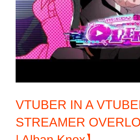
VTUBER IN A VTU
STREAMER OVERLO
| Alban Knox】