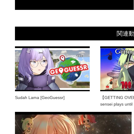
関連
Sudah Lama [GeoGuessr]
【GETTING OVER
sensei plays unti