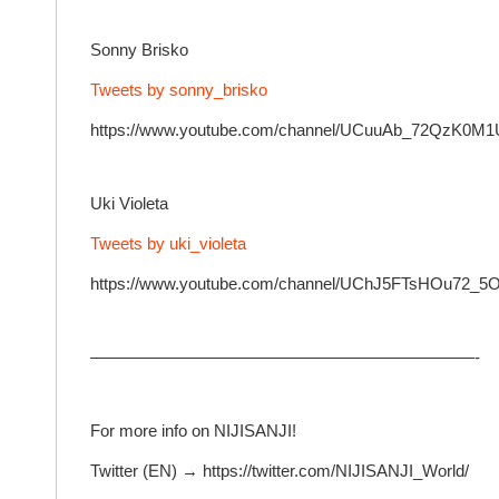
Sonny Brisko
Tweets by sonny_brisko
https://www.youtube.com/channel/UCuuAb_72QzK0
Uki Violeta
Tweets by uki_violeta
https://www.youtube.com/channel/UChJ5FTsHOu72_5
———————————————————————-
For more info on NIJISANJI!
Twitter (EN) → https://twitter.com/NIJISANJI_World/