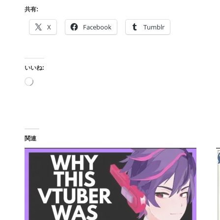
共有:
X
Facebook
Tumblr
いいね:
読
み
込
み
中…
関連