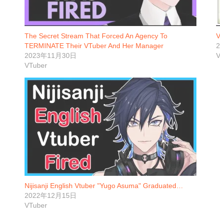
The Secret Stream That Forced An Agency To
V
TERMINATE Their VTuber And Her Manager
2023年11月30日
V
VTuber
Nijisanji English Vtuber "Yugo Asuma" Graduated…
2022年12月15日
VTuber