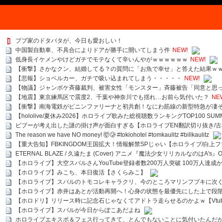
ブブ家のドタバタが、今日も愛おしい！
中国製自動車、不具合によりドアが勝手に開いてしまう件
NEW!
低身長イケメンやけどガチでモテなくて辛いんやがｗｗｗｗｗｗ
NEW!
【衝撃】さかなクン、結婚してる？の質問に「お魚で幸せ」と答えた結果ｗ
【悲報】ショベルカー、ガチで吸い込まれてしまう・・・・・
NEW!
【物議】ジャンポケ斉藤裁判、被害女性「モンスター」斉藤被告「同意と思
【地震】東京練馬区で震度2、千葉や神奈川でも揺れ…お前ら気付いた？
NE
【衝撃】南海電鉄がピニンファリーナと初共創！なにわ筋線の新型特急が凄
【hololive/夏休み2026】ホロライブ歌みた総視聴数ランキングTOP100 SUMMER SPECI
ビブーが考え出した謎の掛け声が面白すぎる【ホロライブEN翻訳切り抜き/古
The reason we have NO money! 🤯🥲 #tokiohotel #tomkaulitz #billkaulitz
【重大告知】FBKINGDOM王国拡大！情報解禁SPじゃい【ホロライブ/白上
ETERNAL BLAZE / 久遠たま (Cover) アニメ『魔法少女リリカルなのはA's』
【ホロライブ】大空スバルさんYouTube登録者数200万人突破 100万人達成
【ホロライブ】みこち、本日復活【さくらみこ】
【ホロライブ】スバルのトモコレキャラクリ、今のところマリンフブキに次ぐ
【ホロライブ】赤井はあとが活動再開へ！心身の状態を最優先にした上で段
【ホロドリ】リリース時に記念石じゃなくてアドトラ走らせるのかよｗ【Vtub
【ホロライブ】スバルが今日からぽこあだよね
ホロライブエキスポ＆フェス行ってきて、とんでもないことに気付いたんだ