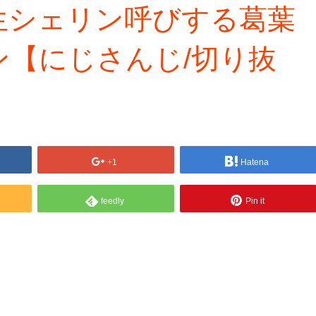
生シェリン呼びする葛葉
ン【にじさんじ/切り抜
+1
Hatena
feedly
Pin it