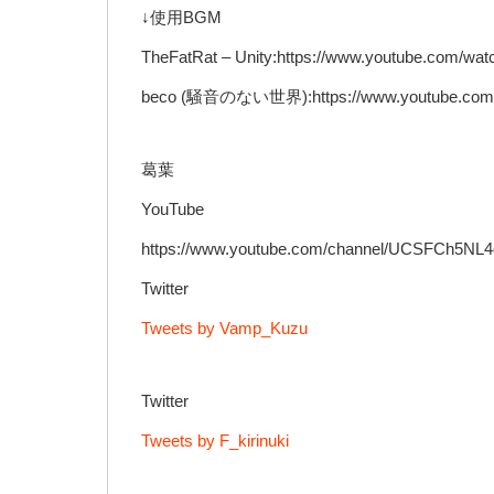
↓使用BGM
TheFatRat – Unity:https://www.youtube.com/
beco (騒音のない世界):https://www.youtube.co
葛葉
YouTube
https://www.youtube.com/channel/UCSFCh5NL4
Twitter
Tweets by Vamp_Kuzu
Twitter
Tweets by F_kirinuki