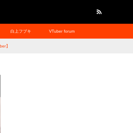
RSS
白上フブキ
VTuber forum
er】