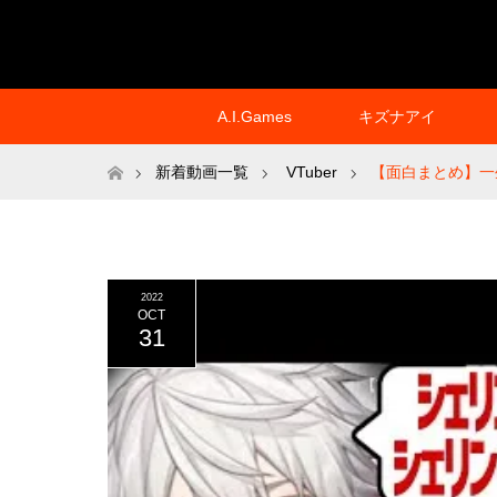
A.I.Games
キズナアイ
ホーム
新着動画一覧
VTuber
【面白まとめ】一
2022
OCT
31