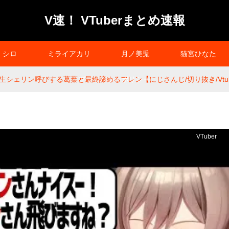
V速！ VTuberまとめ速報
シロ
ミライアカリ
月ノ美兎
猫宮ひなた
生シェリン呼びする葛葉と最終諦めるフレン【にじさんじ/切り抜き/Vtub
プライバシーポリシー
VTuber