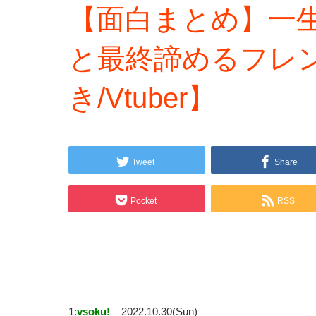
【面白まとめ】一
と最終諦めるフレ
き/Vtuber】
Tweet
Share
Pocket
RSS
1:
vsoku!
2022.10.30(Sun)