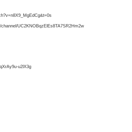
watch?v=n8X9_MgEdCg&t=0s
m/channel/UC2KNOBqzElEs8TA7SR2Hm2w
qXrAy9u-u2lX3g