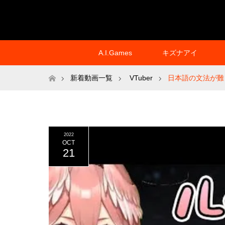
A.I.Games
キズナアイ
ホーム
新着動画一覧
VTuber
日本語の文法が難
2022
OCT
21