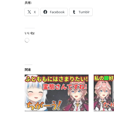
共有:
X
Facebook
Tumblr
いいね:
読
み
込
み
中…
関連