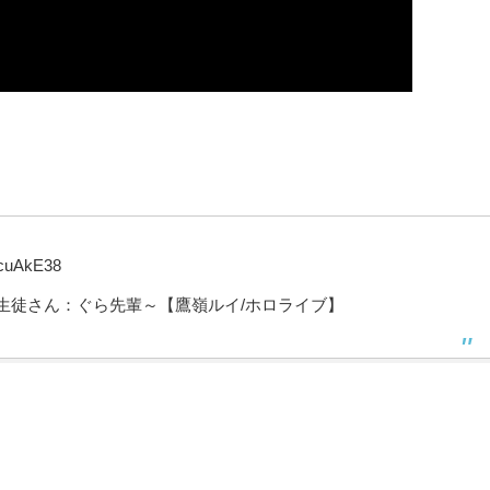
icuAkE38
講座 ～生徒さん：ぐら先輩～【鷹嶺ルイ/ホロライブ】