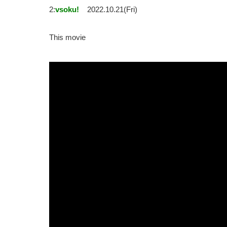
2:
vsoku!
2022.10.21(Fri)
This movie