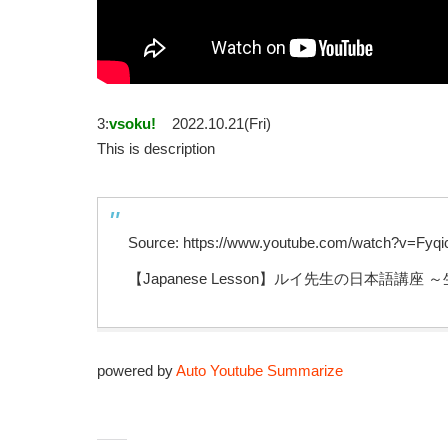
3:
vsoku!
2022.10.21(Fri)
This is description
Source: https://www.youtube.com/watch?v=Fyq
【Japanese Lesson】ルイ先生の日本語
powered by
Auto Youtube Summarize