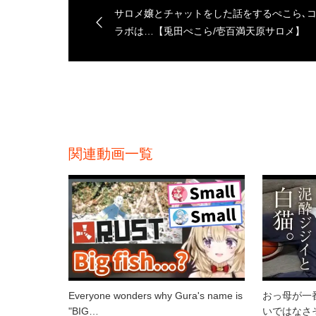
サロメ嬢とチャットをした話をするぺこら､
ラボは…【兎田ぺこら/壱百満天原サロメ】
関連動画一覧
Everyone wonders why Gura's name is
おっ母が一
"BIG…
いではなさ