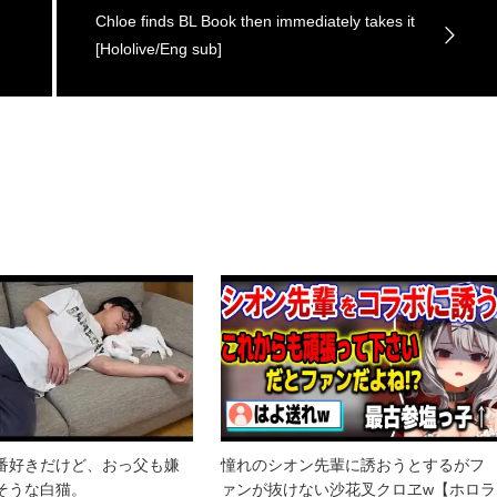
コ
Chloe finds BL Book then immediately takes it
[Hololive/Eng sub]
番好きだけど、おっ父も嫌
憧れのシオン先輩に誘おうとするがフ
そうな白猫。
ァンが抜けない沙花叉クロヱw【ホロラ