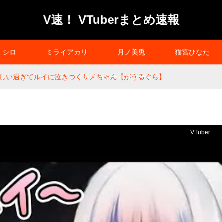
V速！ VTuberまとめ速報
シロ
ミライアカリ
月ノ美兎
猫宮ひなた
しい過ぎてルイに泣きつくサメちゃん【がうるぐら】
プライバシーポリシー
VTuber