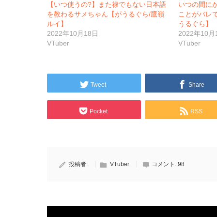
【いつ使うの?】また禄でもない日本語
いつの間に
を教わるサメちゃん【がうるぐら/鷹嶺
ことがバレ
ルイ】
うるぐら】
2022年10月18日
2022年10月
VTuber
VTuber
Tweet
Share
Pocket
RSS
投稿者:
VTuber
コメント:
98