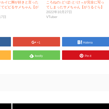
かルイに脚が好きと言った
ころねの↓ど↑ぼ↓と↑け→が完全に写っ
ててビビるサメちゃん【が
てしまったサメちゃん【がうるぐら】
2022年10月27日
17日
VTuber
+1
Hatena
feedly
Pin it