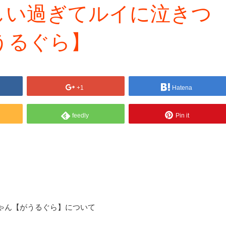
しい過ぎてルイに泣きつ
うるぐら】
+1
Hatena
feedly
Pin it
ゃん【がうるぐら】について