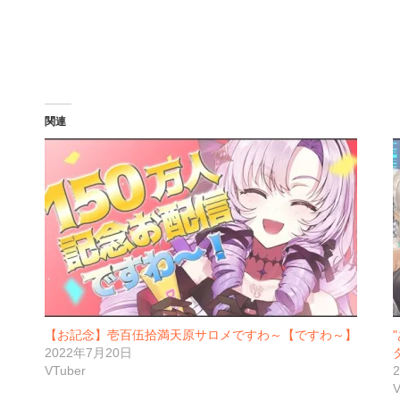
関連
【お記念】壱百伍拾満天原サロメですわ～【ですわ～】
2022年7月20日
VTuber
V