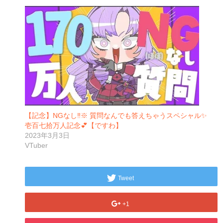
【記念】NGなし‼※ 質問なんでも答えちゃうスペシャル✨
壱百七拾万人記念💕【ですわ】
2023年3月3日
VTuber
Tweet
+1