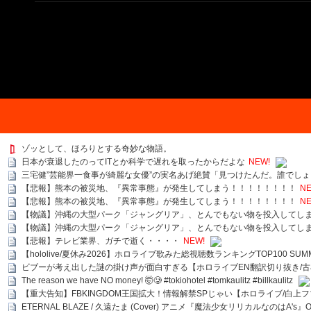
ゾッとして、ほろりとする奇妙な物語。
日本が衰退したのってITとか科学で遅れを取ったからだよな
NEW!
三宅健”芸能界一食事が綺麗な女優”の実名あげ絶賛「見つけたんだ。誰でし
【悲報】熊本の被災地、『異常事態』が発生してしまう！！！！！！！！
NE
【悲報】熊本の被災地、『異常事態』が発生してしまう！！！！！！！！
NE
【物議】沖縄の大型パーク「ジャングリア」、とんでもない物を投入してし
【物議】沖縄の大型パーク「ジャングリア」、とんでもない物を投入してし
【悲報】テレビ業界、ガチで逝く・・・・
NEW!
【hololive/夏休み2026】ホロライブ歌みた総視聴数ランキングTOP100 SUMMER SPECI
ビブーが考え出した謎の掛け声が面白すぎる【ホロライブEN翻訳切り抜き/古
The reason we have NO money! 🤯🥲 #tokiohotel #tomkaulitz #billkaulitz
【重大告知】FBKINGDOM王国拡大！情報解禁SPじゃい【ホロライブ/白上
ETERNAL BLAZE / 久遠たま (Cover) アニメ『魔法少女リリカルなのはA's』