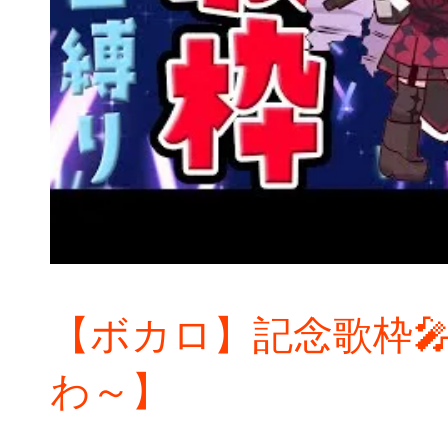
【ボカロ】記念歌枠
わ～】