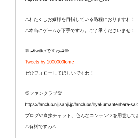
⚠わたくしお嬢様を目指している過程におりますわ！
⚠本当にゲームが下手ですわ。ご了承くださいませ！
💯🦂twitterですわ🦂💯
Tweets by 1000000lome
ぜひフォローしてほしいですわ！
💯ファンクラブ💯
https://fanclub.nijisanji.jp/fanclubs/hyakumantenbara-sa
ブログや直接チャット、色んなコンテンツを用意してお
⚠有料ですわ⚠