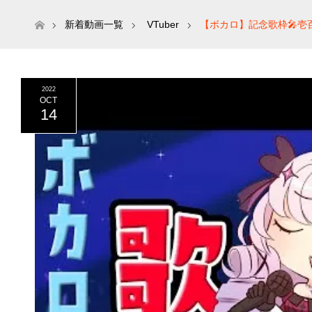
ホーム
新着動画一覧
VTuber
【ボカロ】記念歌枠🎤壱
2022
OCT
14