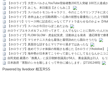
【ホロライブ】大空スバルさんYouTube登録者数200万人突破 100万人達成
【ホロライブ】みこち、本日復活【さくらみこ】
【ホロライブ】スバルのトモコレキャラクリ、今のところマリンフブキに次ぐ
【ホロライブ】赤井はあとが活動再開へ！心身の状態を最優先にした上で段
【ホロドリ】リリース時に記念石じゃなくてアドトラ走らせるのかよｗ【Vtub
【ホロライブ】スバルが今日からぽこあだよね
ホロライブエキスポ＆フェス行ってきて、とんでもないことに気付いたんだ
【ホロライブ】FLOW GLOW・虎金妃笑虎、活動休止を発表 適応障害で療
【ホロライブ】マリオテニス大会も最強と最弱決めたら面白そうだな
【ホロライブ】真面目な話するとマリアやり過ぎではあったな
【ホロライブ】改めてラジオ体操の有能さを感じた【ホロライブ/hololive】
【ホロライブ】海外勢が日本来てこうやって楽しそうにしてるとなんかニコ
自民党総.裁選の「推薦人」に反日朝鮮壺議員が58人、裏金議員は21人 もう滅茶苦茶
日本政府「害獣のシカを殺しまくって半分に減らします」 [271912485]
Powered by livedoor 相互RSS