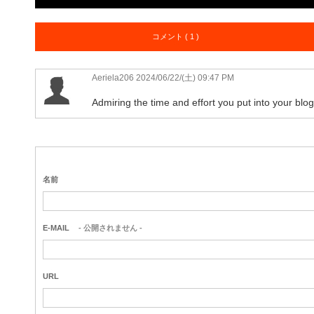
コメント ( 1 )
Aeriela206
2024/06/22/(土) 09:47 PM
Admiring the time and effort you put into your blog
名前
E-MAIL
- 公開されません -
URL