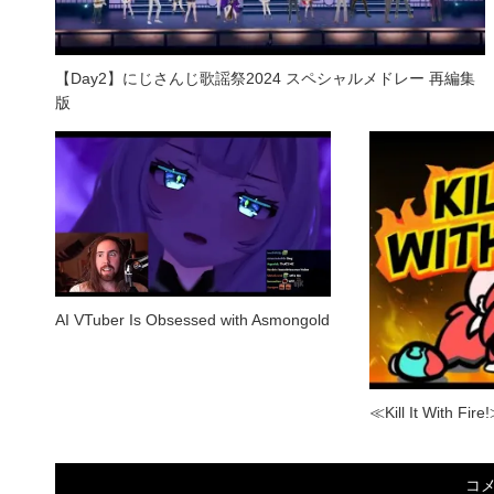
【Day2】にじさんじ歌謡祭2024 スペシャルメドレー 再編集
版
AI VTuber Is Obsessed with Asmongold
≪Kill It With Fire
コ