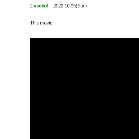
2:
vsoku!
2022.10.09(Sun)
This movie