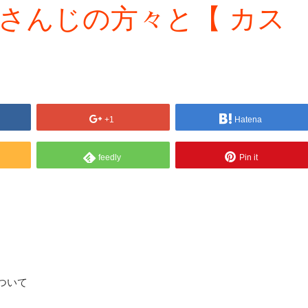
じさんじの方々と【 カス
+1
Hatena
feedly
Pin it
ついて