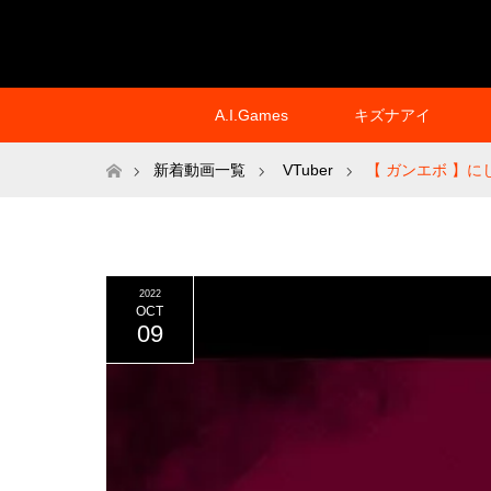
A.I.Games
キズナアイ
ホーム
新着動画一覧
VTuber
【 ガンエボ 】に
2022
OCT
09