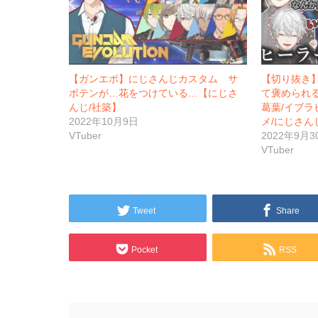
【ガンエボ】にじさんじカスタム サ
【切り抜き
ボテンが…花をつけている…【にじさ
て褒められ
んじ/社築】
葛葉/イブラ
2022年10月9日
メ/にじさん
VTuber
2022年9月3
VTuber
Tweet
Share
Pocket
RSS