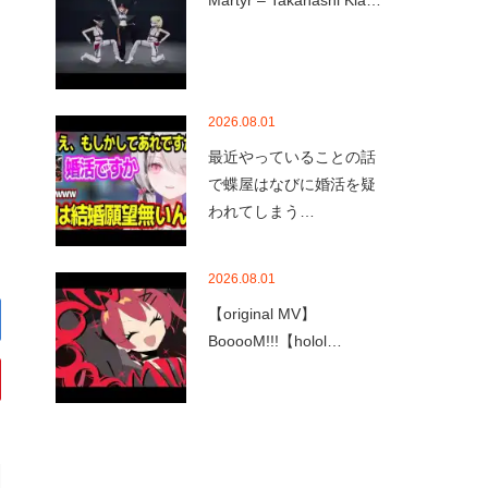
Martyr – Takanashi Kia…
2026.08.01
最近やっていることの話
で蝶屋はなびに婚活を疑
われてしまう…
2026.08.01
【original MV】
BooooM!!!【holol…