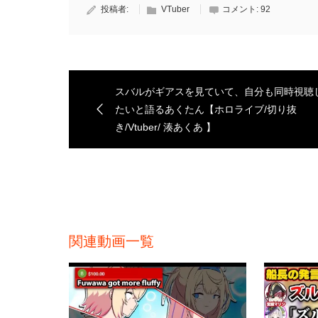
投稿者:
VTuber
コメント:
92
スバルがギアスを見ていて、自分も同時視聴
たいと語るあくたん【ホロライブ/切り抜
き/Vtuber/ 湊あくあ 】
関連動画一覧