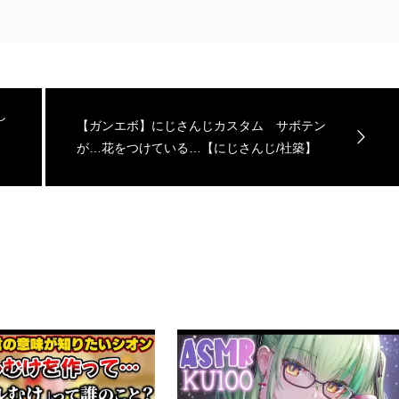
し
【ガンエボ】にじさんじカスタム サボテン
が…花をつけている…【にじさんじ/社築】