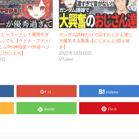
】ヒーラーとして優秀すぎ
ガンダム語録だけで話すおじさん達に
るぷてち【ラトナ・プティ/
大爆笑する葛葉【にじさんじ/切り抜
ヒム/叶/神田笑一/渋谷ハジ
き】
じ/ガンエボ】
2022年10月10日
0日
VTuber
+1
Hatena
feedly
Pin it