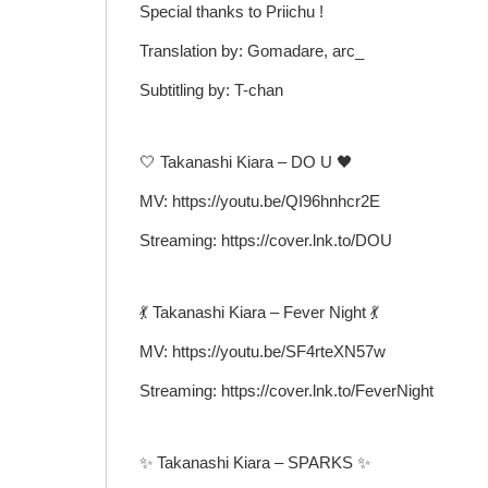
Special thanks to Priichu !
Translation by: Gomadare, arc_
Subtitling by: T-chan
🤍 Takanashi Kiara – DO U 🖤
MV: https://youtu.be/QI96hnhcr2E
Streaming: https://cover.lnk.to/DOU
💃 Takanashi Kiara – Fever Night 💃
MV: https://youtu.be/SF4rteXN57w
Streaming: https://cover.lnk.to/FeverNight
✨ Takanashi Kiara – SPARKS ✨