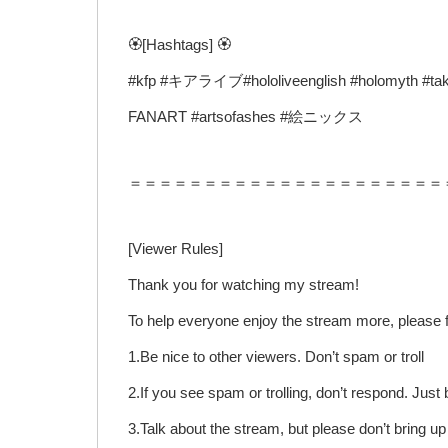
🏵️[Hashtags] 🏵️
#kfp #キアライブ#hololiveenglish #holomyth #tak
FANART #artsofashes #絵ニックス
＝＝＝＝＝＝＝＝＝＝＝＝＝＝＝＝＝＝＝＝＝
[Viewer Rules]
Thank you for watching my stream!
To help everyone enjoy the stream more, please f
1.Be nice to other viewers. Don’t spam or troll
2.If you see spam or trolling, don’t respond. Jus
3.Talk about the stream, but please don’t bring u