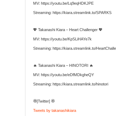
MV: https://youtu.be/Lq9eqHDKJPE
Streaming: https://kiara.streamlink.to/SPARKS
💖 Takanashi Kiara – Heart Challenger 💖
MV: https://youtu.be/KpSLiHAYe7k
Streaming: https://kiara.streamlink.to/HeartChall
🔥 Takanashi Kiara – HINOTORI 🔥
MV: https://youtu.be/eDfMDkgheQY
Streaming: https://kiara.streamlink.to/hinotori
🏵️[Twitter] 🏵️
Tweets by takanashikiara