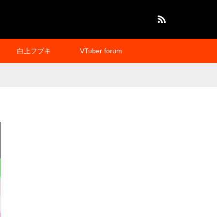
RSS
白上フブキ
VTuber forum