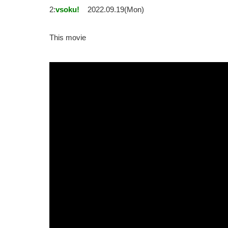
2:
vsoku!
2022.09.19(Mon)
This movie