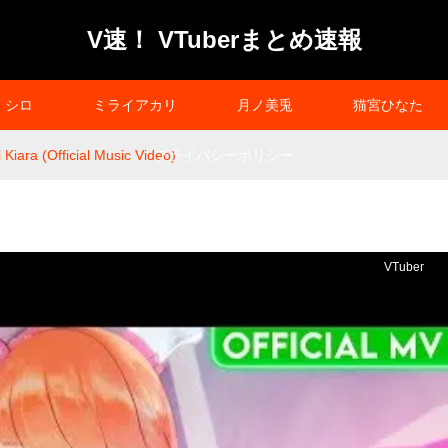
V速！ VTuberまとめ速報
シロ
ミライアカリ
月ノ美兎
猫宮ひなた
Kiara (Official Music Video)
プライバシーポリシー
VTuber