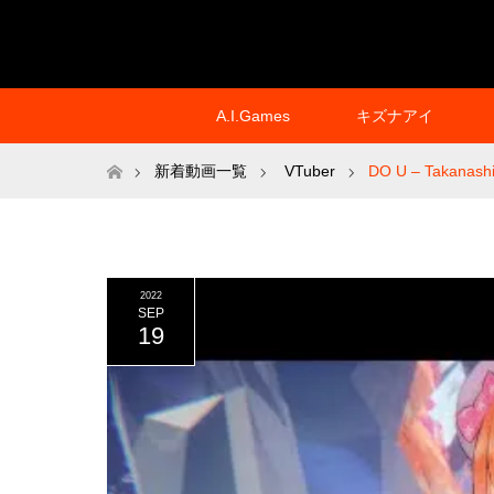
A.I.Games
キズナアイ
ホーム
新着動画一覧
VTuber
DO U – Takanashi 
2022
SEP
19