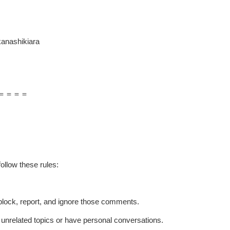
anashikiara
＝＝＝＝
ollow these rules:
t block, report, and ignore those comments.
p unrelated topics or have personal conversations.