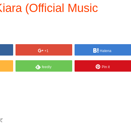
ara (Official Music
+1
Hatena
feedly
Pin it
いて