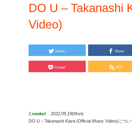
DO U – Takanashi Ki
Video)
Tweet
Share
Pocket
RSS
1:
vsoku!
2022.09.19(Mon)
DO U – Takanashi Kiara (Official Music Video)につ