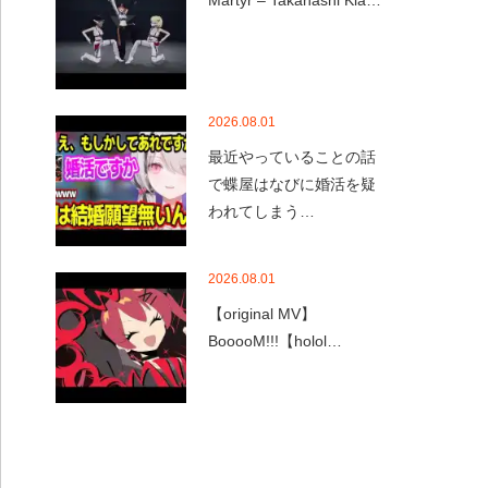
Martyr – Takanashi Kia…
2026.08.01
最近やっていることの話
で蝶屋はなびに婚活を疑
われてしまう…
2026.08.01
【original MV】
BooooM!!!【holol…