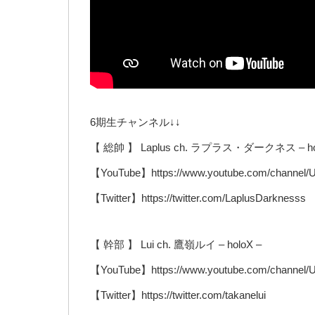
6期生チャンネル↓↓
【 総帥 】 Laplus ch. ラプラス・ダークネス – ho
【YouTube】https://www.youtube.com/chann
【Twitter】https://twitter.com/LaplusDarknesss
【 幹部 】 Lui ch. 鷹嶺ルイ – holoX –
【YouTube】https://www.youtube.com/chann
【Twitter】https://twitter.com/takanelui