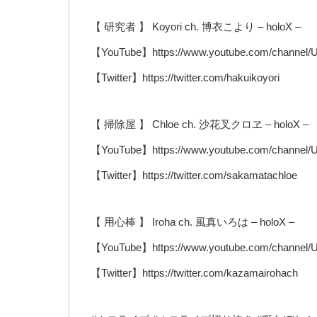
【 研究者 】 Koyori ch. 博衣こより – holoX –
【YouTube】https://www.youtube.com/chann
【Twitter】https://twitter.com/hakuikoyori
【 掃除屋 】 Chloe ch. 沙花叉クロヱ – holoX –
【YouTube】https://www.youtube.com/channel
【Twitter】https://twitter.com/sakamatachloe
【 用心棒 】 Iroha ch. 風真いろは – holoX –
【YouTube】https://www.youtube.com/channe
【Twitter】https://twitter.com/kazamairohach