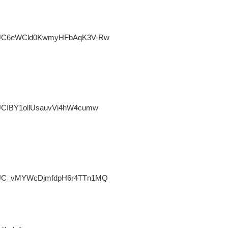
el/UC6eWCld0KwmyHFbAqK3V-Rw
/UCIBY1ollUsauvVi4hW4cumw
l/UC_vMYWcDjmfdpH6r4TTn1MQ