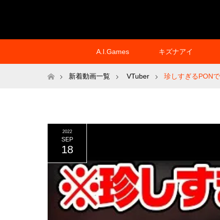
A.I.Games
キズナアイ
ホーム
新着動画一覧
VTuber
珍しすぎるPON
2022
SEP
18