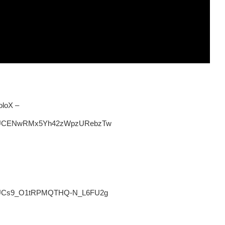
loX –
el/UCENwRMx5Yh42zWpzURebzTw
el/UCs9_O1tRPMQTHQ-N_L6FU2g