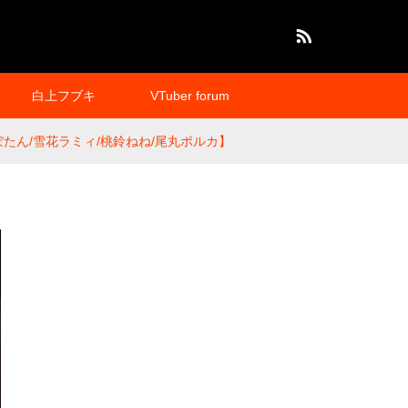
RSS
白上フブキ
VTuber forum
たん/雪花ラミィ/桃鈴ねね/尾丸ポルカ】