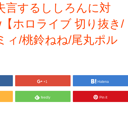
失言するししろんに対
【ホロライブ 切り抜き/
ミィ/桃鈴ねね/尾丸ポル
+1
Hatena
feedly
Pin it