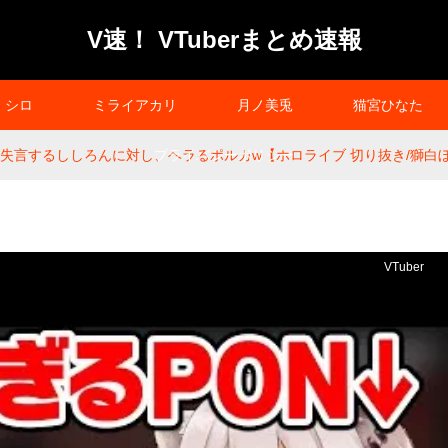
V速！ VTuberまとめ速報
シロ
ミライアカリ
月ノ美兎
猫宮ひなた
で失言するししろんに対し、ヘラるポルカw【ホロライブ 切り抜き/獅白ぼ
プライバシーポリシー
VTuber