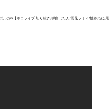
ルカw【ホロライブ 切り抜き/獅白ぼたん/雪花ラミィ/桃鈴ねね/尾