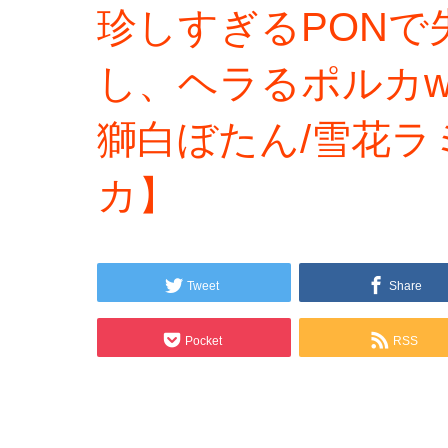
珍しすぎるPONで
し、ヘラるポルカw
獅白ぼたん/雪花ラ
カ】
Tweet
Share
Pocket
RSS