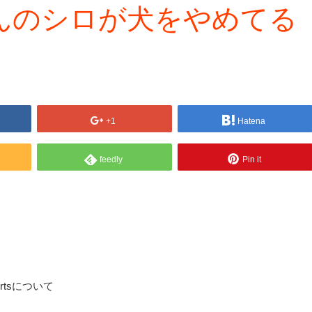
んのシロが犬をやめてる
+1
Hatena
feedly
Pin it
tsについて