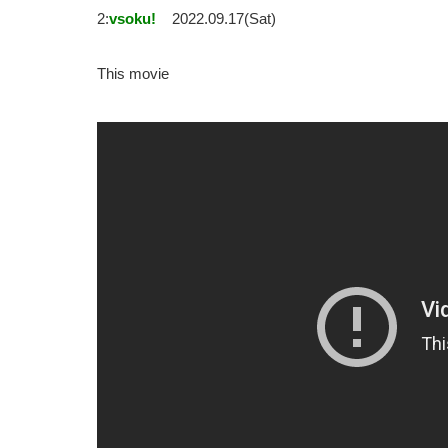
2:
vsoku!
2022.09.17(Sat)
This movie