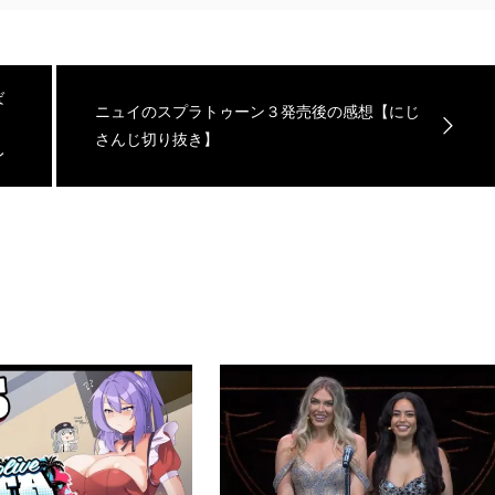
ば
ニュイのスプラトゥーン３発売後の感想【にじ
さんじ切り抜き】
レ