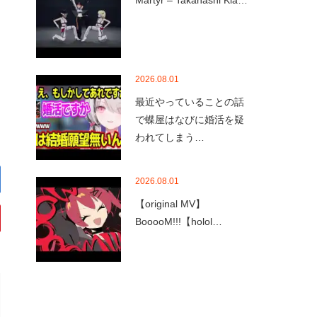
Martyr – Takanashi Kia…
2026.08.01
最近やっていることの話
で蝶屋はなびに婚活を疑
われてしまう…
2026.08.01
【original MV】
BooooM!!!【holol…