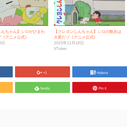
しんちゃん】シロがひまわ
【クレヨンしんちゃん】シロの散歩は
ゾ《アニメ公式》
大変だゾ《アニメ公式》
9日
2023年11月18日
VTuber
+1
Hatena
feedly
Pin it