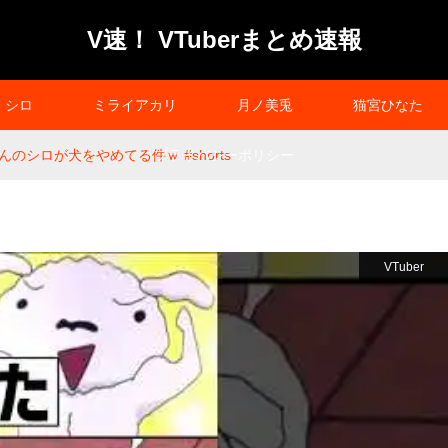
V速！ VTuberまとめ速報
シロ
ミライアカリ
月ノ美兎
猫宮ひなた
のシロが犬をやめてる件ｗ #shorts
プライバシーポリシー
VTuber