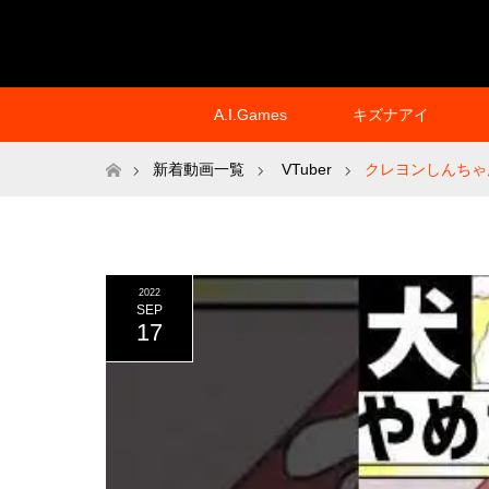
A.I.Games
キズナアイ
ホーム
新着動画一覧
VTuber
クレヨンしんちゃん
2022
SEP
17