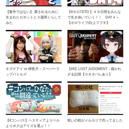
【案件ではない】 愛されるために
【#ホロ7DTD 】４９日間をみんな
生まれたロボットと３週間くらして
で生き抜いていく！！ DAY４～
みた
【ホロライブ/白上フブキ】
キズナアイ vs 輝夜月 – スーパーラ
【#8】LOST JUDGMENT：裁かれ
ップバトルズ
ざる記憶【※ネタバレあり】
【#コンパス】ヘスティアよりベル
呪いの枕がメルカリで売ってました
よりボクはアイズを選ぶ！！