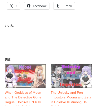
X
Facebook
Tumblr
いいね:
関連
When Goddess of Moon
The Unlucky and Pon
and The Detective Gone
Impostors Moona and Zeta
Rogue, Hololive EN X ID
in Hololive ID Among Us