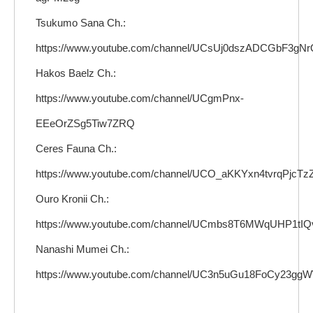
Tsukumo Sana Ch.:
https://www.youtube.com/channel/UCsUj0dszADCGbF3g
Hakos Baelz Ch.:
https://www.youtube.com/channel/UCgmPnx-
EEeOrZSg5Tiw7ZRQ
Ceres Fauna Ch.:
https://www.youtube.com/channel/UCO_aKKYxn4tvrqPjcT
Ouro Kronii Ch.:
https://www.youtube.com/channel/UCmbs8T6MWqUHP1tIQ
Nanashi Mumei Ch.:
https://www.youtube.com/channel/UC3n5uGu18FoCy23gg