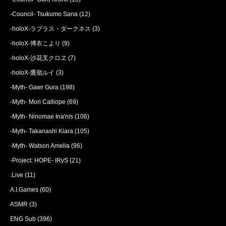
-Council- Tsukumo Sana
(12)
-holoX-ラプラス・ダークネス
(3)
-holoX-博衣こより
(9)
-holoX-沙花叉クロヱ
(7)
-holoX-鷹嶺ルイ
(3)
-Myth- Gawr Gura
(198)
-Myth- Mori Calliope
(69)
-Myth- Ninomae Ina'nis
(106)
-Myth- Takanashi Kiara
(105)
-Myth- Watson Amelia
(96)
-Project: HOPE- IRyS
(21)
.Live
(11)
A.I.Games
(60)
ASMR
(3)
ENG Sub
(396)