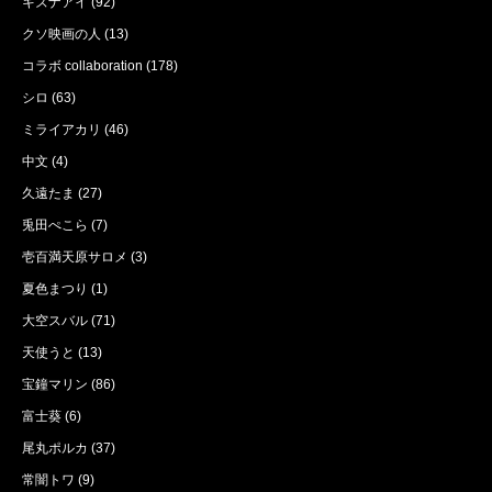
キズナアイ
(92)
クソ映画の人
(13)
コラボ collaboration
(178)
シロ
(63)
ミライアカリ
(46)
中文
(4)
久遠たま
(27)
兎田ぺこら
(7)
壱百満天原サロメ
(3)
夏色まつり
(1)
大空スバル
(71)
天使うと
(13)
宝鐘マリン
(86)
富士葵
(6)
尾丸ポルカ
(37)
常闇トワ
(9)