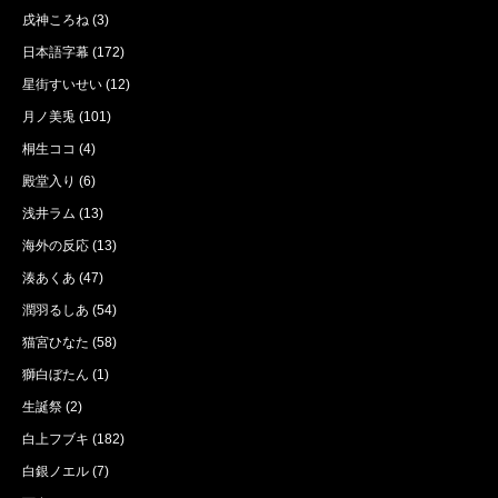
戌神ころね
(3)
日本語字幕
(172)
星街すいせい
(12)
月ノ美兎
(101)
桐生ココ
(4)
殿堂入り
(6)
浅井ラム
(13)
海外の反応
(13)
湊あくあ
(47)
潤羽るしあ
(54)
猫宮ひなた
(58)
獅白ぼたん
(1)
生誕祭
(2)
白上フブキ
(182)
白銀ノエル
(7)