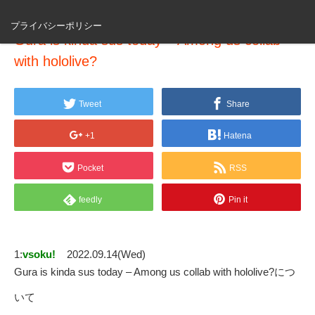
プライバシーポリシー
Gura is kinda sus today – Among us collab
with hololive?
Tweet
Share
+1
Hatena
Pocket
RSS
feedly
Pin it
1:
vsoku!
2022.09.14(Wed)
Gura is kinda sus today – Among us collab with hololive?につ
いて