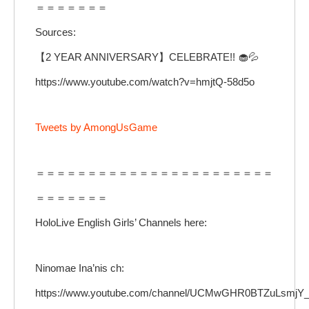
＝＝＝＝＝＝＝
Sources:
【2 YEAR ANNIVERSARY】CELEBRATE!! 🧁💦
https://www.youtube.com/watch?v=hmjtQ-58d5o
Tweets by AmongUsGame
＝＝＝＝＝＝＝＝＝＝＝＝＝＝＝＝＝＝＝＝＝＝＝
＝＝＝＝＝＝＝
HoloLive English Girls’ Channels here:
Ninomae Ina’nis ch:
https://www.youtube.com/channel/UCMwGHR0BTZuLsmj