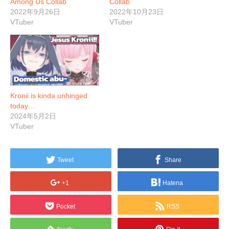
Among Us Collab
Collab
2022年9月26日
2022年10月23日
VTuber
VTuber
Kronii is kinda unhinged
today…
2024年5月2日
VTuber
Tweet
Share
+1
Hatena
Pocket
RSS