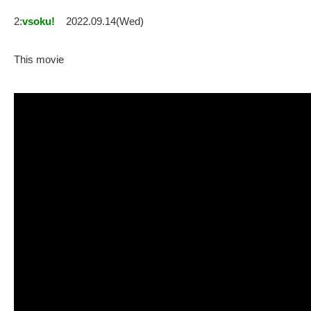
2:
vsoku!
2022.09.14(Wed)
This movie