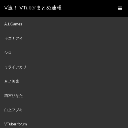
V速！ VTuberまとめ速報
新着動画一覧
VTuber
Gura is kinda sus today –
A.I.Games
ホーム
Among us collab with hololive?
キズナアイ
VTuber
2022
SEP
15
シロ
ミライアカリ
月ノ美兎
猫宮ひなた
白上フブキ
VTuber forum