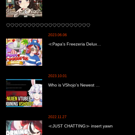
♡♡♡♡♡♡♡♡♡♡♡♡♡♡♡♡♡♡♡♡
2023.06.06
≪Papa's Freezeria Delux…
2023.10.01
Who is VShojo's Newest …
2022.11.27
≪JUST CHATTING≫ insert yawn