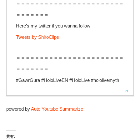
＝＝＝＝＝＝＝＝＝＝＝＝＝＝＝＝＝＝＝＝＝＝＝
＝＝＝＝＝＝＝
Here’s my twitter if you wanna follow
Tweets by ShiroClips
＝＝＝＝＝＝＝＝＝＝＝＝＝＝＝＝＝＝＝＝＝＝＝
＝＝＝＝＝＝＝
#GawrGura #HoloLiveEN #HoloLive #hololivemyth
powered by
Auto Youtube Summarize
共有: