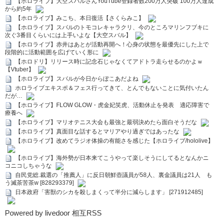
【ホロライブ】大空スバルさんYouTube登録者数200万人突破 100万人達成
から約5年
【ホロライブ】みこち、本日復活【さくらみこ】
【ホロライブ】スバルのトモコレキャラクリ、今のところマリンフブキに
次ぐ3番目くらいには上手いよな【大空スバル】
【ホロライブ】赤井はあとが活動再開へ！心身の状態を最優先にした上で
段階的に活動範囲を広げていく形に
【ホロドリ】リリース時に記念石じゃなくてアドトラ走らせるのかよｗ
【Vtuber】
【ホロライブ】スバルが今日からぽこあだよね
ホロライブエキスポ＆フェス行ってきて、とんでもないことに気付いたん
だが…
【ホロライブ】FLOW GLOW・虎金妃笑虎、活動休止を発表 適応障害で
療養へ
【ホロライブ】マリオテニス大会も最強と最弱決めたら面白そうだな
【ホロライブ】真面目な話するとマリアやり過ぎではあったな
【ホロライブ】改めてラジオ体操の有能さを感じた【ホロライブ/hololive】
【ホロライブ】海外勢が日本来てこうやって楽しそうにしてるとなんかニ
コニコしちゃうな
自民党総.裁選の「推薦人」に反日朝鮮壺議員が58人、裏金議員は21人 も
う滅茶苦茶w [828293379]
日本政府「害獣のシカを殺しまくって半分に減らします」 [271912485]
Powered by livedoor 相互RSS