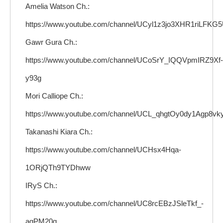
Amelia Watson Ch.:
https://www.youtube.com/channel/UCyl1z3jo3XHR1riLFKG
Gawr Gura Ch.:
https://www.youtube.com/channel/UCoSrY_IQQVpmIRZ9Xf-
y93g
Mori Calliope Ch.:
https://www.youtube.com/channel/UCL_qhgtOy0dy1Agp8v
Takanashi Kiara Ch.:
https://www.youtube.com/channel/UCHsx4Hqa-
1ORjQTh9TYDhww
IRyS Ch.:
https://www.youtube.com/channel/UC8rcEBzJSleTkf_-
agPM20g