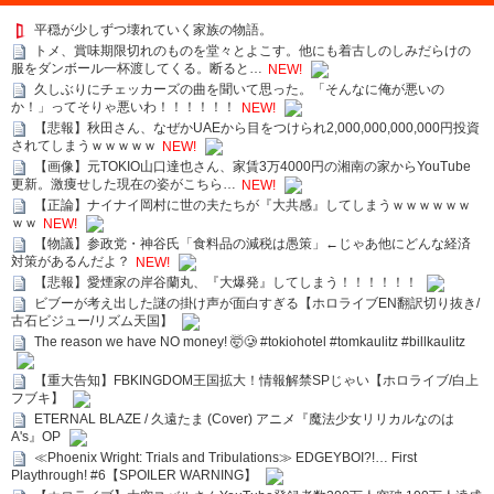
平穏が少しずつ壊れていく家族の物語。
トメ、賞味期限切れのものを堂々とよこす。他にも着古しのしみだらけの
服をダンボール一杯渡してくる。断ると…
NEW!
久しぶりにチェッカーズの曲を聞いて思った。「そんなに俺が悪いの
か！」ってそりゃ悪いわ！！！！！！
NEW!
【悲報】秋田さん、なぜかUAEから目をつけられ2,000,000,000,000円投資
されてしまうｗｗｗｗｗ
NEW!
【画像】元TOKIO山口達也さん、家賃3万4000円の湘南の家からYouTube
更新。激痩せした現在の姿がこちら…
NEW!
【正論】ナイナイ岡村に世の夫たちが『大共感』してしまうｗｗｗｗｗｗ
ｗｗ
NEW!
【物議】参政党・神谷氏「食料品の減税は愚策」←じゃあ他にどんな経済
対策があるんだよ？
NEW!
【悲報】愛煙家の岸谷蘭丸、『大爆発』してしまう！！！！！！
ビブーが考え出した謎の掛け声が面白すぎる【ホロライブEN翻訳切り抜き/
古石ビジュー/リズム天国】
The reason we have NO money! 🤯🥲 #tokiohotel #tomkaulitz #billkaulitz
【重大告知】FBKINGDOM王国拡大！情報解禁SPじゃい【ホロライブ/白上
フブキ】
ETERNAL BLAZE / 久遠たま (Cover) アニメ『魔法少女リリカルなのは
A's』OP
≪Phoenix Wright: Trials and Tribulations≫ EDGEYBOI?!… First
Playthrough! #6【SPOILER WARNING】