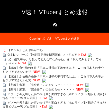
V速！ VTuberまとめ速報
RSS
Copyright ©
V速！ VTuberまとめ速報
【マンガ】ぜんぶ私が中心
G.E.M.シリーズ「神楽[限定復刻版再販)]」フィギュア
NEW!
父「授乳中か、母乳ってどんな味なのかね」嫁「飲んでみます？」ワイ
「」⇒ｗｗ
NEW!
【議論】永住権の条件「日本人世帯の平均年収以上」←これ日本人の半分
もクリアできないだろ
NEW!
【議論】永住権の条件「日本人世帯の平均年収以上」←これ日本人の半分
もクリアできないだろ
NEW!
【悲報】米軍、『完全終了』のお知らせ・・・・・
NEW!
【悲報】米軍、『完全終了』のお知らせ・・・・・
NEW!
ビブーが考え出した謎の掛け声が面白すぎる【ホロライブEN翻訳切り抜き/
古石ビジュー/リズム天国】
NEW!
ビブーが考え出した謎の掛け声が面白すぎる【ホロライブEN翻訳切り抜き/
古石ビジュー/リズム天国】
NEW!