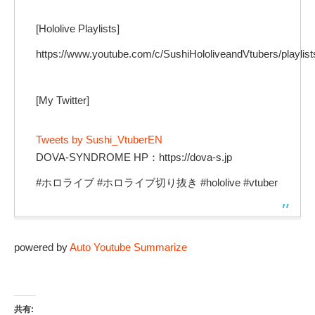
[Hololive Playlists]
https://www.youtube.com/c/SushiHololiveandVtubers/playlist
[My Twitter]
Tweets by Sushi_VtuberEN
DOVA-SYNDROME HP：https://dova-s.jp
#ホロライブ #ホロライブ切り抜き #hololive #vtuber
powered by
Auto Youtube Summarize
共有: