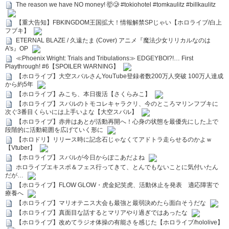
The reason we have NO money! 🤯🥲 #tokiohotel #tomkaulitz #billkaulitz
【重大告知】FBKINGDOM王国拡大！情報解禁SPじゃい【ホロライブ/白上
フブキ】
ETERNAL BLAZE / 久遠たま (Cover) アニメ『魔法少女リリカルなのは
A's』OP
≪Phoenix Wright: Trials and Tribulations≫ EDGEYBOI?!… First
Playthrough! #6【SPOILER WARNING】
【ホロライブ】大空スバルさんYouTube登録者数200万人突破 100万人達成
から約5年
【ホロライブ】みこち、本日復活【さくらみこ】
【ホロライブ】スバルのトモコレキャラクリ、今のところマリンフブキに
次ぐ3番目くらいには上手いよな【大空スバル】
【ホロライブ】赤井はあとが活動再開へ！心身の状態を最優先にした上で
段階的に活動範囲を広げていく形に
【ホロドリ】リリース時に記念石じゃなくてアドトラ走らせるのかよｗ
【Vtuber】
【ホロライブ】スバルが今日からぽこあだよね
ホロライブエキスポ＆フェス行ってきて、とんでもないことに気付いたん
だが…
【ホロライブ】FLOW GLOW・虎金妃笑虎、活動休止を発表 適応障害で
療養へ
【ホロライブ】マリオテニス大会も最強と最弱決めたら面白そうだな
【ホロライブ】真面目な話するとマリアやり過ぎではあったな
【ホロライブ】改めてラジオ体操の有能さを感じた【ホロライブ/hololive】