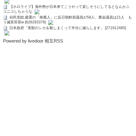
【ホロライブ】海外勢が日本来てこうやって楽しそうにしてるとなんかニ
コニコしちゃうな
自民党総.裁選の「推薦人」に反日朝鮮壺議員が58人、裏金議員は21人 も
う滅茶苦茶w [828293379]
日本政府「害獣のシカを殺しまくって半分に減らします」 [271912485]
Powered by livedoor 相互RSS