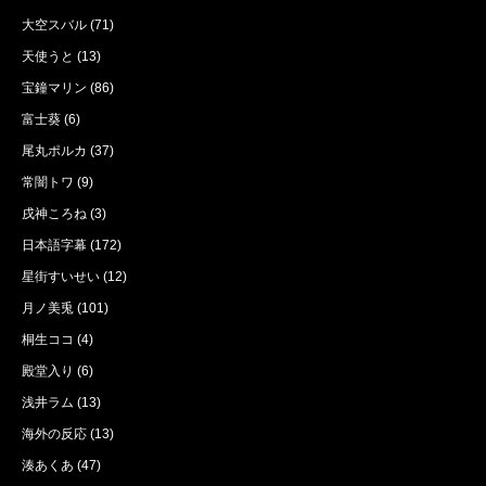
大空スバル
(71)
天使うと
(13)
宝鐘マリン
(86)
富士葵
(6)
尾丸ポルカ
(37)
常闇トワ
(9)
戌神ころね
(3)
日本語字幕
(172)
星街すいせい
(12)
月ノ美兎
(101)
桐生ココ
(4)
殿堂入り
(6)
浅井ラム
(13)
海外の反応
(13)
湊あくあ
(47)