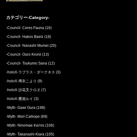
カテゴリー-Category-
-Council- Ceres Fauna
(16)
-Council- Hakos Baelz
(18)
-Council- Nanashi Mumei
(20)
-Council- Ouro Kronii
(13)
-Council- Tsukumo Sana
(12)
-holoX-ラプラス・ダークネス
(3)
-holoX-博衣こより
(9)
-holoX-沙花叉クロヱ
(7)
-holoX-鷹嶺ルイ
(3)
-Myth- Gawr Gura
(198)
-Myth- Mori Calliope
(69)
-Myth- Ninomae Ina'nis
(106)
-Myth- Takanashi Kiara
(105)