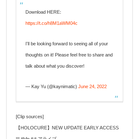
Download HERE:
https://t.co/h8M1aWM04c
I'll be looking forward to seeing all of your
thoughts on it! Please feel free to share and
talk about what you discover!
— Kay Yu (@kaynimatic)
June 24, 2022
[Clip sources]
【HOLOCURE】NEW UPDATE EARLY ACCESS
!!! #kfp #キアライブ