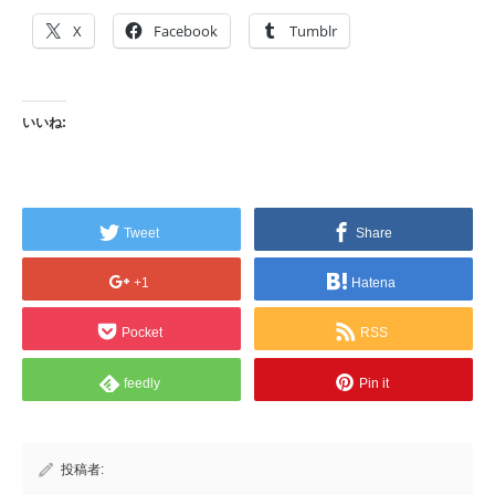
X
Facebook
Tumblr
いいね:
Tweet
Share
+1
Hatena
Pocket
RSS
feedly
Pin it
投稿者: