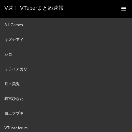
V速！ VTuberまとめ速報
新着動画一覧
VTuber
Kiara gets excited with
A.I.Games
ホーム
Roboco's High Spec special skill [EARLY ACCESS] [Hololive]
キズナアイ
VTuber
2022
SEP
07
シロ
ミライアカリ
月ノ美兎
猫宮ひなた
白上フブキ
VTuber forum