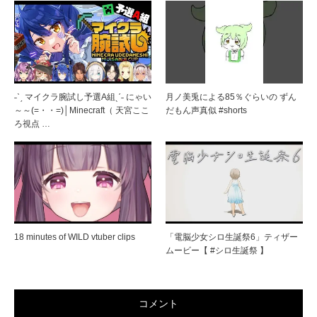
˗ˋˏ マイクラ腕試し予選A組ˎˊ˗ にゃい
月ノ美兎による85％ぐらいの ずん
～～(=・・=)│Minecraft（ 天宮ここ
だもん声真似 #shorts
ろ視点 …
18 minutes of WILD vtuber clips
「電脳少女シロ生誕祭6」ティザー
ムービー【 #シロ生誕祭 】
コメント