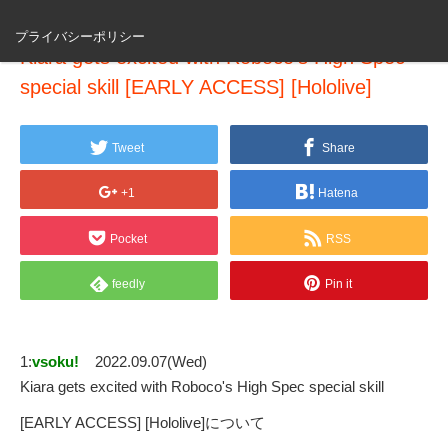
プライバシーポリシー
Kiara gets excited with Roboco's High Spec
special skill [EARLY ACCESS] [Hololive]
Tweet
Share
+1
Hatena
Pocket
RSS
feedly
Pin it
1:
vsoku!
2022.09.07(Wed)
Kiara gets excited with Roboco's High Spec special skill
[EARLY ACCESS] [Hololive]について