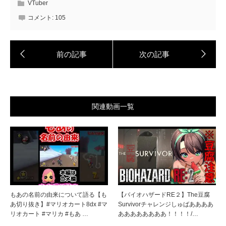
VTuber
コメント:
105
関連動画一覧
もあの名前の由来について語る【も
【バイオハザードRE２】The豆腐
あ切り抜き】#マリオカート8dx #マ
Survivorチャレンジしゅばああああ
リオカート #マリカ #もあ …
ああああああああ！！！！/…