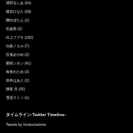
潤羽るしあ
(54)
猫宮ひなた
(58)
獅白ぼたん
(1)
生誕祭
(2)
白上フブキ
(182)
白銀ノエル
(7)
百鬼あやめ
(2)
紫咲シオン
(41)
角巻わため
(2)
赤井はあと
(2)
輝夜 月
(35)
雪花ラミィ
(1)
タイムライン-Twitter Timeline-
Tweets by Vsokumatome